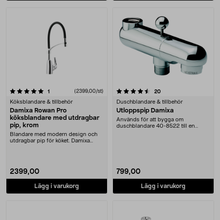
4.5 av 5 stjärnor
recensioner
(2399,00/st)
recensioner
1
20
Köksblandare & tillbehör
Duschblandare & tillbehör
Damixa Rowan Pro
Utloppspip Damixa
köksblandare med utdragbar
Används för att bygga om
pip, krom
duschblandare 40-8522 till en
badkars- och duschblandar....
Blandare med modern design och
utdragbar pip för köket. Damixa
Rowan Pro köksbla....
2399,00
799,00
Lägg i varukorg
Lägg i varukorg