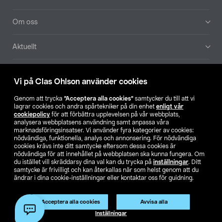
Om oss
Aktuellt
Våra bolag
Vi på Clas Ohlson använder cookies
Hitta butik
Genom att trycka
”Acceptera alla cookies”
samtycker du till att vi
lagrar cookies och andra spårtekniker på din enhet
enligt vår
cookiepolicy
för att förbättra upplevelsen på vår webbplats,
SE
NO
FI
analysera webbplatsens användning samt anpassa våra
marknadsföringsinsatser. Vi använder fyra kategorier av cookies:
nödvändiga, funktionella, analys och annonsering. För nödvändiga
cookies krävs inte ditt samtycke eftersom dessa cookies är
nödvändiga för att innehållet på webbplatsen ska kunna fungera. Om
du istället vill skräddarsy dina val kan du trycka på
inställningar
. Ditt
samtycke är frivilligt och kan återkallas när som helst genom att du
ändrar i dina cookie-inställningar eller kontaktar oss för guidning.
Köpvillkor
Privacy statement
Klubbvillkor
För företag
Ändra till priser exklusive moms
Acceptera alla cookies
Avvisa alla
Inställningar