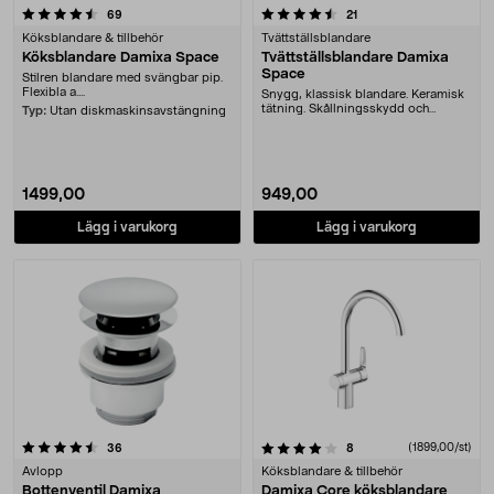
4.5 av 5 stjärnor
recensioner
recensioner
69
21
Köksblandare & tillbehör
Tvättställsblandare
Köksblandare Damixa Space
Tvättställsblandare Damixa
Space
Stilren blandare med svängbar pip.
Flexibla a....
Snygg, klassisk blandare. Keramisk
tätning. Skållningsskydd och
Typ:
Utan diskmaskinsavstängning
vattensparfunkti....
1499,00
949,00
Lägg i varukorg
Lägg i varukorg
4.0 av 5 stjärnor
recensioner
recensioner
(1899,00/st)
36
8
Avlopp
Köksblandare & tillbehör
Bottenventil Damixa
Damixa Core köksblandare