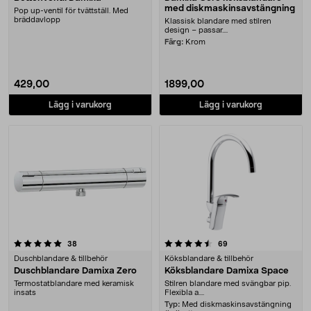
med diskmaskinsavstängning
Pop up-ventil för tvättställ. Med
bräddavlopp
Klassisk blandare med stilren
design – passar....
Färg:
Krom
429,00
1899,00
Lägg i varukorg
Lägg i varukorg
4.5 av 5 stjärnor
recensioner
recensioner
38
69
Duschblandare & tillbehör
Köksblandare & tillbehör
Duschblandare Damixa Zero
Köksblandare Damixa Space
Termostatblandare med keramisk
Stilren blandare med svängbar pip.
insats
Flexibla a....
Typ:
Med diskmaskinsavstängning