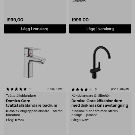
(kallvatte...
1999,00
1999,00
Lägg i varukorg
Lägg i varukorg
4.0 av 5 stjärnor
recensioner
(999,00/st)
recensioner
(2299,00/st)
1
8
Tvättställsblandare
Köksblandare & tillbehör
Damixa Core
Damixa Core köksblandare
tvättställsblandare badrum
med diskmaskinsavstängning
Klassisk engreppsblandare – stilren
Klassisk blandare med stilren
blandare ....
design – passar....
Färg:
Krom
Färg:
Svart