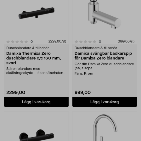
0.0 av 5 stjärnor
recensioner
(2299,00/st)
recensioner
(999,00/st)
0
0
Duschblandare & tillbehör
Duschblandare & tillbehör
Damixa Thermixa Zero
Damixa svängbar badkarspip
duschblandare c/c 160 mm,
för Damixa Zero blandare
svart
Gör din Damixa Zero duschblandare
(säljs sepa....
Stilren blandare med
skållningsskydd – ökar säkerheten
Färg:
Krom
för hela familjen. Damixa....
2299,00
999,00
Lägg i varukorg
Lägg i varukorg