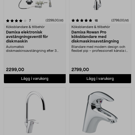
5.0 av 5 stjärnor
recensioner
(2299,00/st)
recensioner
(2799,00/st)
7
16
Köksblandare & tillbehör
Köksblandare & tillbehör
Damixa elektronisk
Damixa Rowan Pro
avstängningsventil för
köksblandare med
diskmaskin
diskmaskinsavstängning
Automatisk
Blandare med modern design och
diskmaskinsavstängning efter 3
flexibel pip – professionell känsla i
eller 12 timmar. Damixa elektronisk
köket. Dami....
av....
2299,00
2799,00
Lägg i varukorg
Lägg i varukorg