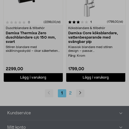
3.0 av 5 stjärnor
recensioner
(1799,00/st)
1
recensioner
(2299,00/st)
0
Duschblandare & tillbehör
Köksblandare & tillbehör
Damixa Thermixa Zero
Damixa Core köksblandare,
duschblandare c/c 150 mm,
vattenbesparande med
svart
svängbar pip
Stilren blandare med
Klassisk blandare med stilren
skållningsskydd – ökar säkerheten
design – passar....
för hela familjen. Damixa....
Färg:
Krom
2299,00
1799,00
Lägg i varukorg
Lägg i varukorg
1
2
Sidfot
Kundservice
Mitt konto