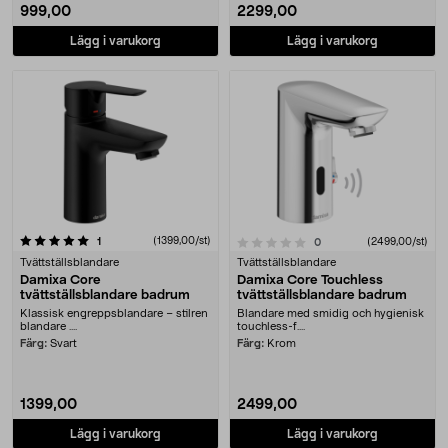
999,00
2299,00
Lägg i varukorg
Lägg i varukorg
recensioner
(1399,00/st)
0.0 av 5 stjärnor
1
recensioner
(2499,00/st)
0
Tvättställsblandare
Tvättställsblandare
Damixa Core
Damixa Core Touchless
tvättställsblandare badrum
tvättställsblandare badrum
Klassisk engreppsblandare – stilren
Blandare med smidig och hygienisk
blandare ....
touchless-f....
Färg:
Svart
Färg:
Krom
1399,00
2499,00
Lägg i varukorg
Lägg i varukorg