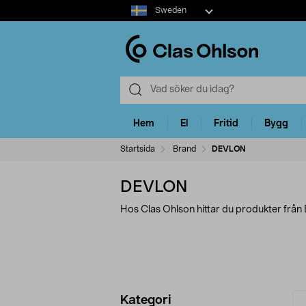
Select
Sweden
market
Hem
El
Fritid
Bygg
Startsida
Brand
DEVLON
DEVLON
Hos Clas Ohlson hittar du produkter frå
Förfina
P
Kategori