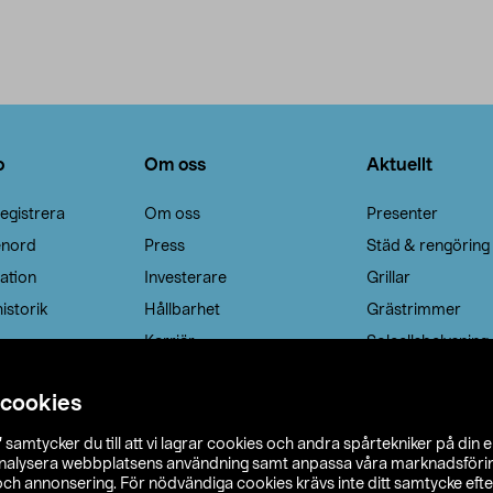
Se varianter
o
Om oss
Aktuellt
egistrera
Om oss
Presenter
enord
Press
Städ & rengöring
ation
Investerare
Grillar
istorik
Hållbarhet
Grästrimmer
Karriär
Solcellsbelysning
 cookies
”
samtycker du till att vi lagrar cookies och andra spårtekniker på din 
analysera webbplatsens användning samt anpassa våra marknadsförings
 och annonsering. För nödvändiga cookies krävs inte ditt samtycke ef