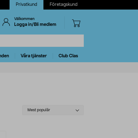
Privatkund
Företagskund
Välkommen
Logga in/Bli medlem
nden
Våra tjänster
Club Clas
Select
Mest populär
sorting