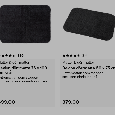
4.5 av 5 stjärnor
recensioner
recensioner
395
314
attor & dörrmattor
Mattor & dörrmattor
evlon dörrmatta 75 x 100
Devlon dörrmatta 50 x 75 c
m, grå
Entrémattan som stoppar
smutsen direkt innanf....
ntrémattan som stoppar
mutsen direkt innanför dörren.
evlon slitstark dörrmat....
599,00
379,00