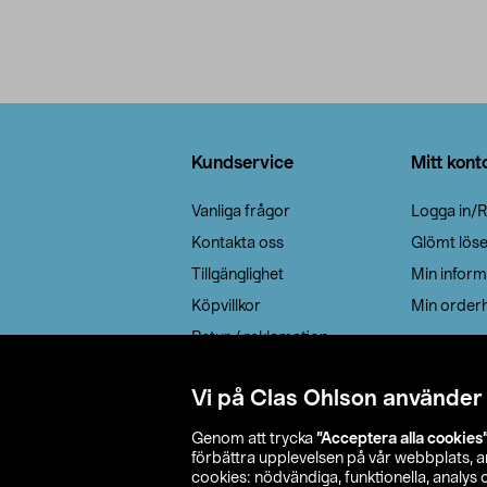
Sidfot
Kundservice
Mitt kont
Vanliga frågor
Logga in/R
Kontakta oss
Glömt lös
Tillgänglighet
Min inform
Köpvillkor
Min orderh
Retur / reklamation
Elavfall
Vi på Clas Ohlson använder
Cookie policy
Leveransalternativ
Genom att trycka
”Acceptera alla cookies
förbättra upplevelsen på vår webbplats, 
cookies: nödvändiga, funktionella, analys