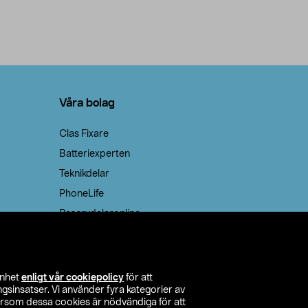
Våra bolag
Clas Fixare
Batteriexperten
Teknikdelar
PhoneLife
Reservdelaronline
Teknikmagasinet
enhet
enligt vår cookiepolicy
för att
insatser. Vi använder fyra kategorier av
tersom dessa cookies är nödvändiga för att