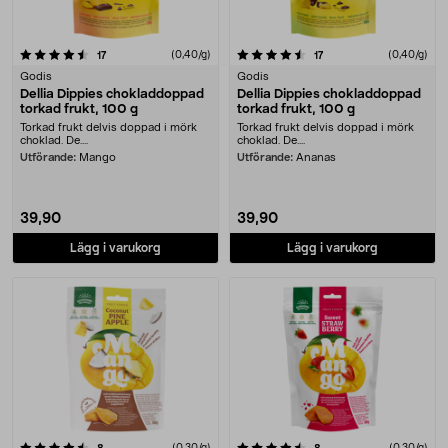
4.5 av 5 stjärnor
recensioner
(0,40/g)
recensioner
(0,40/g)
17
17
Godis
Godis
Dellia Dippies chokladdoppad
Dellia Dippies chokladdoppad
torkad frukt, 100 g
torkad frukt, 100 g
Torkad frukt delvis doppad i mörk
Torkad frukt delvis doppad i mörk
choklad. De....
choklad. De....
Utförande:
Mango
Utförande:
Ananas
39,90
39,90
Lägg i varukorg
Lägg i varukorg
4.5 av 5 stjärnor
recensioner
(0,30/g)
recensioner
(0,30/g)