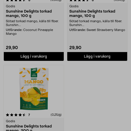
8
8
Godis
Godis
Sunshine Delights torkad
Sunshine Delights torkad
mango, 100 g
mango, 100 g
Sötad torkad mango, källa till fiber.
Sötad torkad mango, källa till fiber.
Sunshin....
Sunshin....
Utförande:
Coconut Pineapple
Utförande:
Sweet Strawberry Mango
Mango
29,90
29,90
Lägg i varukorg
Lägg i varukorg
recensioner
(0,25/g)
7
Godis
Sunshine Delights torkad
mango, 200 g