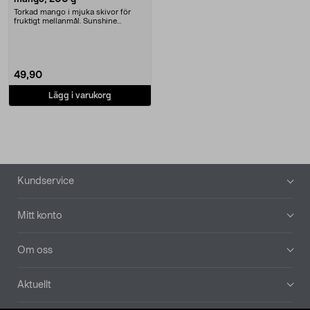
Torkad mango i mjuka skivor för
fruktigt mellanmål. Sunshine
Delights torkad fru....
49,90
Lägg i varukorg
Sidfot
Kundservice
Mitt konto
Om oss
Aktuellt