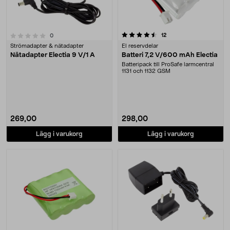
4.5 av 5 stjärnor
recensioner
12
recensioner
0
Strömadapter & nätadapter
El reservdelar
Nätadapter Electia 9 V/1 A
Batteri 7,2 V/600 mAh Electia
Batteripack till ProSafe larmcentral
1131 och 1132 GSM
269,00
298,00
Lägg i varukorg
Lägg i varukorg