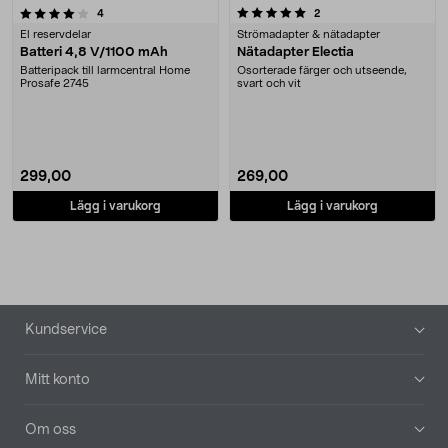
5.0 av 5 stjärnor
recensioner
recensioner
4
2
El reservdelar
Strömadapter & nätadapter
Batteri 4,8 V/1100 mAh
Nätadapter Electia
Batteripack till larmcentral Home
Osorterade färger och utseende,
Prosafe 2745
svart och vit
299,00
269,00
Lägg i varukorg
Lägg i varukorg
Sidfot
Kundservice
Mitt konto
Om oss