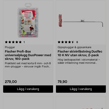
4.5 av 5 stjärnor
recensioner
recensioner
1
6
Pluggar
Gipspluggar & gipsankare
Fischer Profi-Box
Fischer skivinfästning DuoTec
universalplugg DuoPower med
10 K NV utan skruv, 2-pack
skruv, 160-pack
Hög lastkapacitet i skivmaterial –
säker infästning med minimal
Praktiskt set med korta 6 mm- och 8
påverkan. Fische....
mm-pluggar – skruvar ingår. Fischer
DuoPower....
279,00
79,90
Lägg i varukorg
Lägg i varukorg