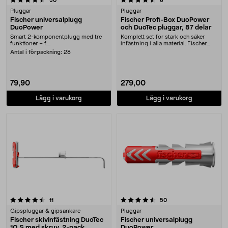
50
6
Pluggar
Pluggar
Fischer universalplugg
Fischer Profi-Box DuoPower
DuoPower
och DuoTec pluggar, 87 delar
Smart 2-komponentplugg med tre
Komplett set för stark och säker
funktioner – f....
infästning i alla material. Fischer
Profi-Box D....
Antal i förpackning:
28
79,90
279,00
Lägg i varukorg
Lägg i varukorg
4.5 av 5 stjärnor
recensioner
recensioner
11
50
Gipspluggar & gipsankare
Pluggar
Fischer skivinfästning DuoTec
Fischer universalplugg
10 S med skruv, 2-pack
DuoPower