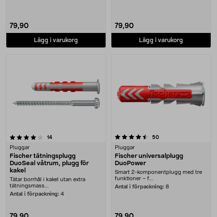
79,90
79,90
Lägg i varukorg
Lägg i varukorg
4.5 av 5 stjärnor
recensioner
recensioner
14
50
Pluggar
Pluggar
Fischer tätningsplugg
Fischer universalplugg
DuoSeal våtrum, plugg för
DuoPower
kakel
Smart 2-komponentplugg med tre
funktioner – f....
Tätar borrhål i kakel utan extra
tätningsmass....
Antal i förpackning:
8
Antal i förpackning:
4
79,90
79,90