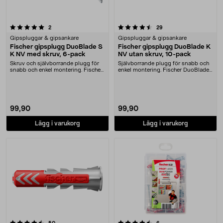
4.5 av 5 stjärnor
recensioner
recensioner
2
29
Gipspluggar & gipsankare
Gipspluggar & gipsankare
Fischer gipsplugg DuoBlade S
Fischer gipsplugg DuoBlade K
K NV med skruv, 6-pack
NV utan skruv, 10-pack
Skruv och självborrande plugg för
Självborrande plugg för snabb och
snabb och enkel montering. Fischer
enkel montering. Fischer DuoBlade
DuoBlade S ....
K NV – gipsp....
99,90
99,90
Lägg i varukorg
Lägg i varukorg
4.5 av 5 stjärnor
recensioner
recensioner