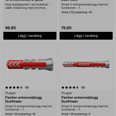
Hög lastkapacitet i skivmaterial –
Smart 2-komponentplugg med tre
säker infästning med minimal
funktioner – f....
påverkan. Fische....
Antal i förpackning:
45
99,90
79,90
Lägg i varukorg
Lägg i varukorg
4.5 av 5 stjärnor
recensioner
recensioner
50
50
Pluggar
Pluggar
Fischer universalplugg
Fischer universalplugg
DuoPower
DuoPower
Smart 2-komponentplugg med tre
Smart 2-komponentplugg med tre
funktioner – f....
funktioner – f....
Antal i förpackning:
18
Antal i förpackning:
8