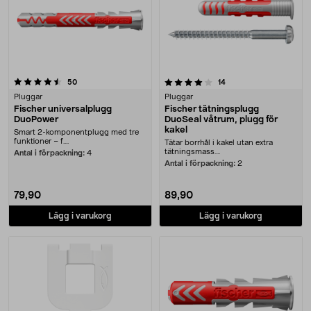
4.0 av 5 stjärnor
recensioner
recensioner
50
14
Pluggar
Pluggar
Fischer universalplugg
Fischer tätningsplugg
DuoPower
DuoSeal våtrum, plugg för
kakel
Smart 2-komponentplugg med tre
funktioner – f....
Tätar borrhål i kakel utan extra
tätningsmass....
Antal i förpackning:
4
Antal i förpackning:
2
79,90
89,90
Lägg i varukorg
Lägg i varukorg