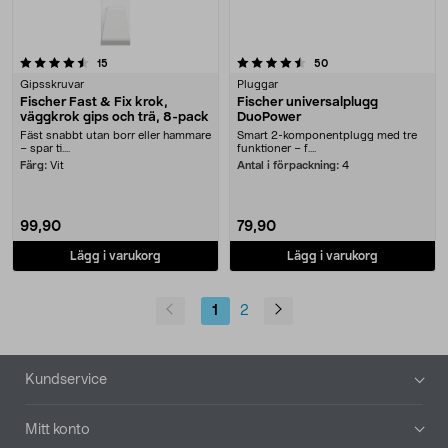
4.5 av 5 stjärnor
recensioner
recensioner
15
50
Gipsskruvar
Pluggar
Fischer Fast & Fix krok,
Fischer universalplugg
väggkrok gips och trä, 8-pack
DuoPower
Fäst snabbt utan borr eller hammare
Smart 2-komponentplugg med tre
– spar ti....
funktioner – f....
Färg:
Vit
Antal i förpackning:
4
99,90
79,90
Lägg i varukorg
Lägg i varukorg
1
2
Sidfot
Kundservice
Mitt konto