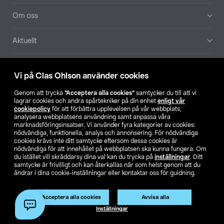
Om oss
Aktuellt
Våra bolag
Vi på Clas Ohlson använder cookies
Hitta butik
Genom att trycka
”Acceptera alla cookies”
samtycker du till att vi
lagrar cookies och andra spårtekniker på din enhet
enligt vår
cookiepolicy
för att förbättra upplevelsen på vår webbplats,
SE
NO
FI
analysera webbplatsens användning samt anpassa våra
marknadsföringsinsatser. Vi använder fyra kategorier av cookies:
nödvändiga, funktionella, analys och annonsering. För nödvändiga
cookies krävs inte ditt samtycke eftersom dessa cookies är
nödvändiga för att innehållet på webbplatsen ska kunna fungera. Om
du istället vill skräddarsy dina val kan du trycka på
inställningar
. Ditt
samtycke är frivilligt och kan återkallas när som helst genom att du
ändrar i dina cookie-inställningar eller kontaktar oss för guidning.
Köpvillkor
Privacy statement
Klubbvillkor
För företag
Ändra till priser exklusive moms
Acceptera alla cookies
Avvisa alla
Inställningar