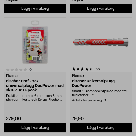
Lägg i varukorg
Lägg i varukorg
4.5 av 5 stjärnor
recensioner
50
recensioner
0
Pluggar
Pluggar
Fischer Profi-Box
Fischer universalplugg
universalplugg DuoPower med
DuoPower
skruv, 150-pack
Smart 2-komponentplugg med tre
funktioner – f....
Praktiskt set med 6 mm- och 8 mm-
pluggar – korta och långa. Fischer
Antal i förpackning:
8
DuoPower uni....
279,00
79,90
Lägg i varukorg
Lägg i varukorg