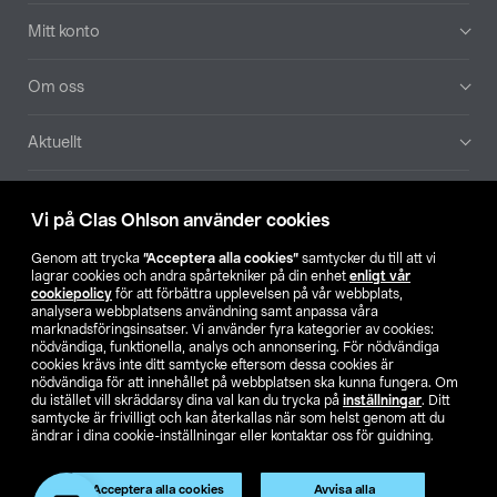
Mitt konto
Om oss
Aktuellt
Våra bolag
Vi på Clas Ohlson använder cookies
Hitta butik
Genom att trycka
”Acceptera alla cookies”
samtycker du till att vi
lagrar cookies och andra spårtekniker på din enhet
enligt vår
cookiepolicy
för att förbättra upplevelsen på vår webbplats,
SE
NO
FI
analysera webbplatsens användning samt anpassa våra
marknadsföringsinsatser. Vi använder fyra kategorier av cookies:
nödvändiga, funktionella, analys och annonsering. För nödvändiga
cookies krävs inte ditt samtycke eftersom dessa cookies är
nödvändiga för att innehållet på webbplatsen ska kunna fungera. Om
du istället vill skräddarsy dina val kan du trycka på
inställningar
. Ditt
samtycke är frivilligt och kan återkallas när som helst genom att du
ändrar i dina cookie-inställningar eller kontaktar oss för guidning.
Köpvillkor
Privacy statement
Klubbvillkor
För företag
Ändra till priser exklusive moms
Acceptera alla cookies
Avvisa alla