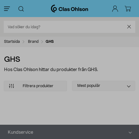
Startsida
Brand
GHS
GHS
Hos Clas Ohlson hittar du produkter från GHS.
Select
Mest populär
Filtrera produkter
sorting
Produkter
Sidfot
Kundservice