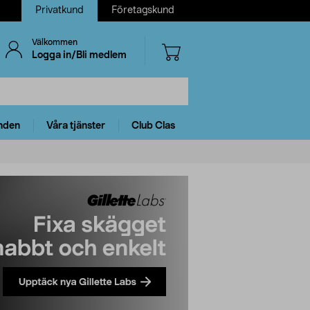
Privatkund
Företagskund
Välkommen
Logga in/Bli medlem
nden
Våra tjänster
Club Clas