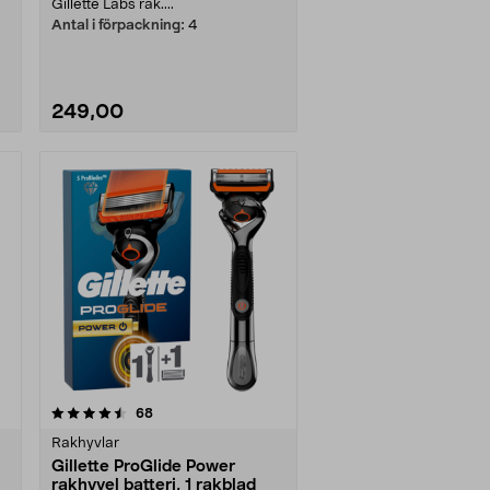
Gillette Labs rak....
Antal i förpackning:
4
249,00
recensioner
68
Rakhyvlar
Gillette ProGlide Power
rakhyvel batteri, 1 rakblad