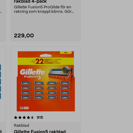
rakblad 4-pack
Gillette Fusion5 ProGlide för en
h
rakning som knappt känns. Gör
huden märkbart mj....
229,00
recensioner
915
Rakblad
d
Gillette Fusion5 rakblad