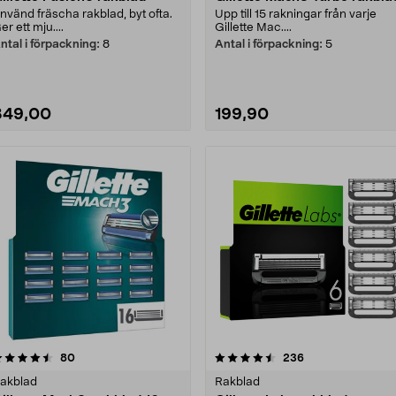
nvänd fräscha rakblad, byt ofta.
Upp till 15 rakningar från varje
er ett mju....
Gillette Mac....
ntal i förpackning:
8
Antal i förpackning:
5
349,00
199,90
4.5 av 5 stjärnor
recensioner
4.5 av 5 stjärnor
recensioner
80
236
akblad
Rakblad