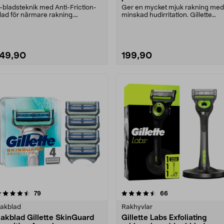
-bladsteknik med Anti-Friction-
Ger en mycket mjuk rakning med
lad för närmare rakning.
minskad hudirritation. Gillette
ångvarig komfortgelre....
rakblad för män m....
149,90
199,90
4.5 av 5 stjärnor
recensioner
4.5 av 5 stjärnor
recensioner
79
66
akblad
Rakhyvlar
akblad Gillette SkinGuard
Gillette Labs Exfoliating