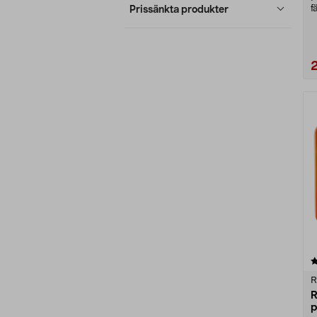
f
Prissänkta produkter
T
4.5 av 5 stjärnor
R
R
p