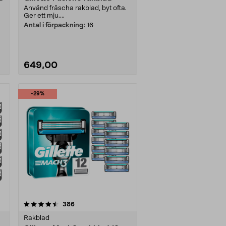
Använd fräscha rakblad, byt ofta.
Ger ett mju....
Antal i förpackning:
16
649,00
-29%
recensioner
386
Rakblad