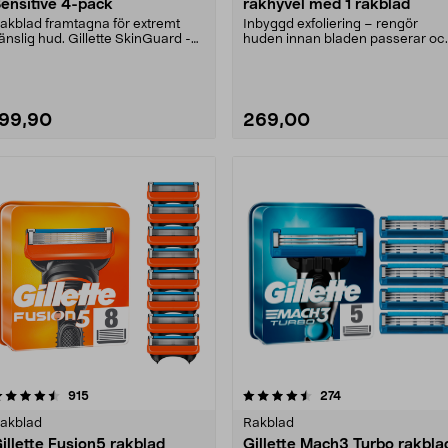
ensitive 4-pack
rakhyvel med 1 rakblad
akblad framtagna för extremt
Inbyggd exfoliering – rengör
änslig hud. Gillette SkinGuard -
huden innan bladen passerar oc
liniskt testad ....
oslagbar släthet i ....
199,90
269,00
4.5 av 5 stjärnor
recensioner
4.5 av 5 stjärnor
recensioner
915
274
akblad
Rakblad
illette Fusion5 rakblad
Gillette Mach3 Turbo rakbla