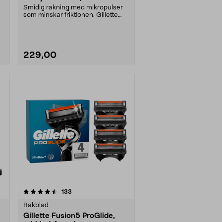
Smidig rakning med mikropulser
som minskar friktionen. Gillette
ProGlide Power b....
229,00
recensioner
133
Rakblad
Gillette Fusion5 ProGlide,