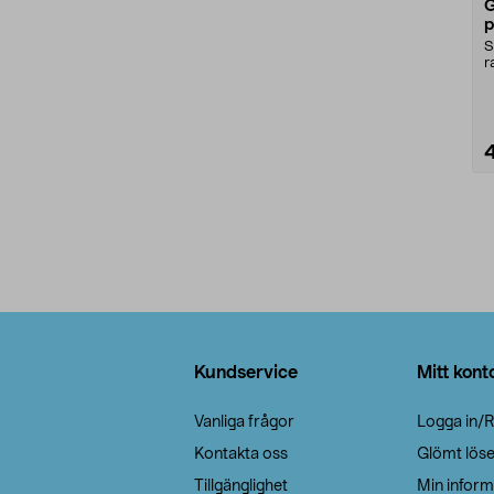
G
p
S
r
g
Sidfot
Kundservice
Mitt kont
Vanliga frågor
Logga in/R
Kontakta oss
Glömt lös
Tillgänglighet
Min inform