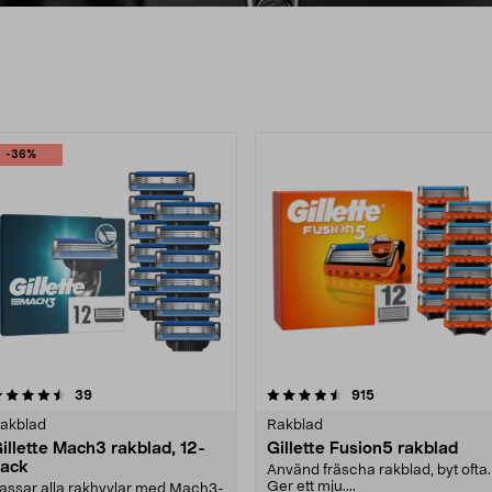
rodukter
-36%
4.5 av 5 stjärnor
recensioner
4.5 av 5 stjärnor
recensioner
39
915
akblad
Rakblad
illette Mach3 rakblad, 12-
Gillette Fusion5 rakblad
ack
Använd fräscha rakblad, byt ofta.
Ger ett mju....
assar alla rakhyvlar med Mach3-