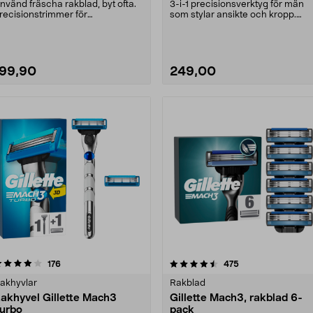
nvänd fräscha rakblad, byt ofta.
3-i-1 precisionsverktyg för män
recisionstrimmer för
som stylar ansikte och kropp.
våråtkomliga ställen. G....
Jämn trimning, när....
199,90
249,00
4.5 av 5 stjärnor
recensioner
4.5 av 5 stjärnor
recensioner
176
475
akhyvlar
Rakblad
khyvel Gillette Mach3
Gillette Mach3, rakblad 6-
urbo
pack