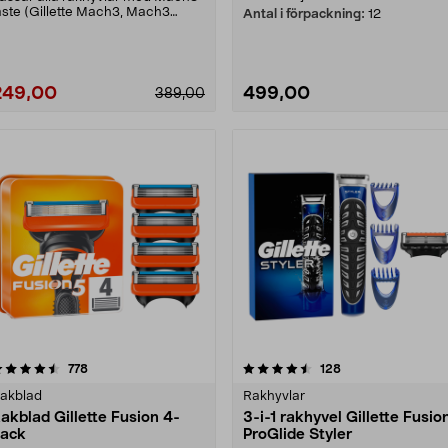
äste (Gillette Mach3, Mach3
Antal i förpackning:
12
urbo, Mach3 Power)....
249,00
499,00
389,00
4.5 av 5 stjärnor
recensioner
4.5 av 5 stjärnor
recensioner
778
128
akblad
Rakhyvlar
akblad Gillette Fusion 4-
3-i-1 rakhyvel Gillette Fusio
ack
ProGlide Styler