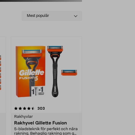
Select
Mest populär
sorting
recensioner
303
Rakhyvlar
Rakhyvel Gillette Fusion
5-bladsteknik för perfekt och nära
rakning. Behaglig rakning som ger