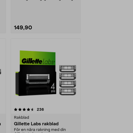
mindre hudi....
149,90
recensioner
236
Rakblad
n
Gillette Labs rakblad
För en nära rakning med din