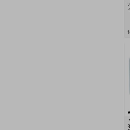
3
b
L
4.5 av 5 stjärnor
R
R