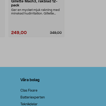
Gillette Mach3, rakblad 12-
pack
Ger en mycket mjuk rakning med
minskad hudirritation. Gillette
rakblad för män m....
249,00
349,00
Läs mer
Våra bolag
Clas Fixare
Batteriexperten
Teknikdelar