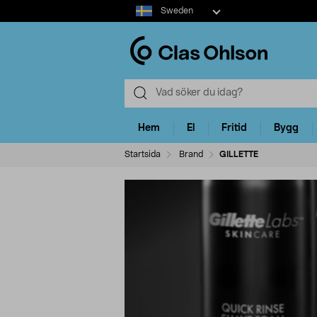
Select
Sweden
market
Hem
El
Fritid
Bygg
Startsida
Brand
GILLETTE