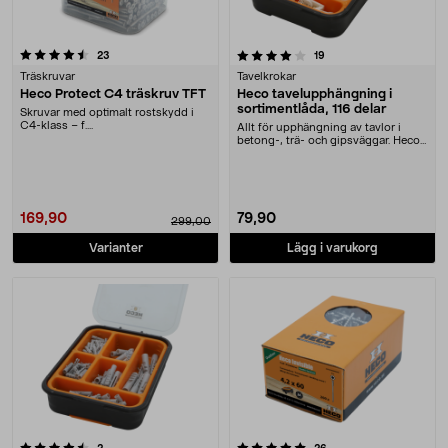
4.0 av 5 stjärnor
recensioner
recensioner
23
19
Träskruvar
Tavelkrokar
Heco Protect C4 träskruv TFT
Heco tavelupphängning i
sortimentlåda, 116 delar
Skruvar med optimalt rostskydd i
C4-klass – f....
Allt för upphängning av tavlor i
betong-, trä- och gipsväggar. Heco
sortimentväs....
169,90
79,90
299,00
Varianter
Lägg i varukorg
5.0 av 5 stjärnor
recensioner
recensioner