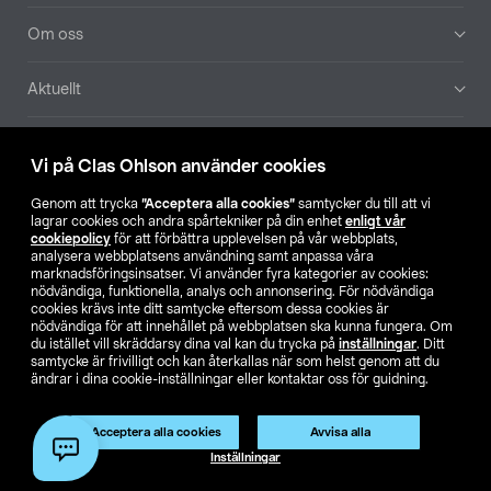
Om oss
Aktuellt
Våra bolag
Vi på Clas Ohlson använder cookies
Hitta butik
Genom att trycka
”Acceptera alla cookies”
samtycker du till att vi
lagrar cookies och andra spårtekniker på din enhet
enligt vår
cookiepolicy
för att förbättra upplevelsen på vår webbplats,
SE
NO
FI
analysera webbplatsens användning samt anpassa våra
marknadsföringsinsatser. Vi använder fyra kategorier av cookies:
nödvändiga, funktionella, analys och annonsering. För nödvändiga
cookies krävs inte ditt samtycke eftersom dessa cookies är
nödvändiga för att innehållet på webbplatsen ska kunna fungera. Om
du istället vill skräddarsy dina val kan du trycka på
inställningar
. Ditt
samtycke är frivilligt och kan återkallas när som helst genom att du
ändrar i dina cookie-inställningar eller kontaktar oss för guidning.
Köpvillkor
Privacy statement
Klubbvillkor
För företag
Ändra till priser exklusive moms
Acceptera alla cookies
Avvisa alla
Inställningar