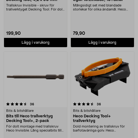
Trallskruv Invisible - skruv för
Mångsidigt set med blandade
trallverktyget Decking Tool. För dolt
storlekar för olika ändamål. Heco
skruvmont....
sortimentslåda – p....
199,90
79,90
Lägg i varukorg
Lägg i varukorg
4.5 av 5 stjärnor
recensioner
recensioner
36
36
Bits & bitshållare
Bits & bitshållare
Bits till Heco trallverktyg
Heco Decking Tool+
Decking Tool+, 2-pack
trallverktyg
För dolt montage med trallskruv
Dold montering av trallskruv för
Heco Invisible. Lång specialbits till
barfotavänliga golv. Heco
Heco trall....
trallverktyg – klarar....