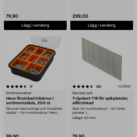
79,90
299,00
Lägg i varukorg
Lägg i varukorg
4.5 av 5 stjärnor
recensioner
recensioner
(0,08/st)
17
123
Sortimentsatser
Bandad spik
Heco förzinkad träskruv i
T-dyckert T18 för spikpistoler,
sortimentslåda, 200 st
elförzinkad
Skruvar med kullriga och försänkta
Spik för inomhusbruk – för lister,
skallar – för inomhusbruk. Heco
paneler, t....
sortimensväsk....
Längd:
50 mm
99,90
79,90