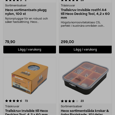
2
26
Sortimentsatser
Träskruvar
Heco sortimentsats plugg
Trallskruv Invisible rostfri A4
nylon, 100 st
till Heco Decking Tool, 4,2 x 60
mm
Nylonpluggar för en robust och
säker fastsättning. Heco
Högsta korrosivitetsklass C5,
sortimentsats – 100 plug....
perfekt i kustnära områden och
andra extrema miljö....
79,90
299,00
Lägg i varukorg
Lägg i varukorg
4.0 av 5 stjärnor
recensioner
recensioner
73
23
Träskruvar
Sortimentsatser
Trallskruv Invisible till Heco
Heco sortimentslåda krokar &
Decking Tool, 4,2 x 60 mm
öglor förzinkade, 101 delar