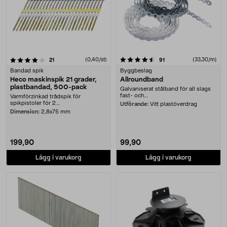
4.5 av 5 stjärnor
recensioner
(0,40/st)
recensioner
(33,30/m)
21
91
Bandad spik
Byggbeslag
Heco maskinspik 21 grader,
Allroundband
plastbandad, 500-pack
Galvaniserat stålband för all slags
fast- och....
Varmförzinkad trådspik för
spikpistoler för 2....
Utförande:
Vitt plastöverdrag
Dimension:
2,8x75 mm
199,90
99,90
Lägg i varukorg
Lägg i varukorg