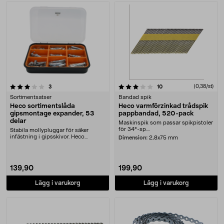
3.5 av 5 stjärnor
recensioner
recensioner
(0,38/st)
3
10
Sortimentsatser
Bandad spik
Heco sortimentslåda
Heco varmförzinkad trådspik
gipsmontage expander, 53
pappbandad, 520-pack
delar
Maskinspik som passar spikpistoler
för 34°-sp....
Stabila mollypluggar för säker
infästning i gipsskivor. Heco
Dimension:
2,8x75 mm
sortimentslåda gips....
139,90
199,90
Lägg i varukorg
Lägg i varukorg