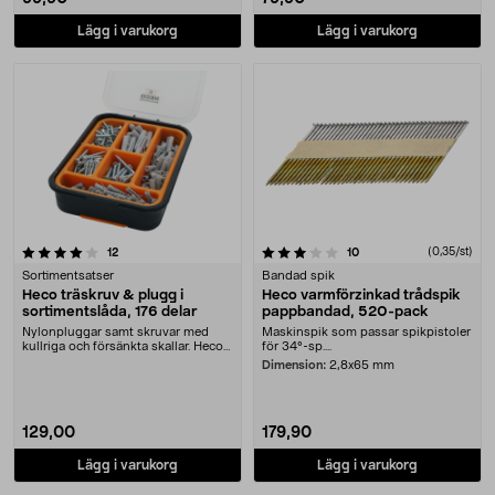
Lägg i varukorg
Lägg i varukorg
3.5 av 5 stjärnor
recensioner
recensioner
(0,35/st)
12
10
Sortimentsatser
Bandad spik
Heco träskruv & plugg i
Heco varmförzinkad trådspik
sortimentslåda, 176 delar
pappbandad, 520-pack
Nylonpluggar samt skruvar med
Maskinspik som passar spikpistoler
kullriga och försänkta skallar. Heco
för 34°-sp....
sortimentsväs....
Dimension:
2,8x65 mm
129,00
179,90
Lägg i varukorg
Lägg i varukorg