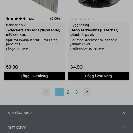
recensioner
(0,06/st)
0.0 av 5 stjärnor
123
recensioner
0
Bandad spik
Byggbeslag
T-dyckert T18 för spikpistoler,
Heco terrassfot justerbar,
elförzinkad
plast, 1-pack
Spik för inomhusbruk – för lister,
Fot med steglöst ställbar höjd –
paneler, t....
jämnar enkel....
Längd:
35 mm
Utförande:
35-70 mm
59,90
34,90
Lägg i varukorg
Lägg i varukorg
1
2
3
Sidfot
Kundservice
Mitt konto