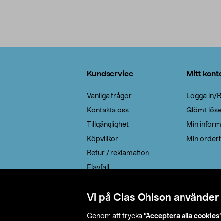
Sidfot
Kundservice
Mitt kont
Vanliga frågor
Logga in/R
Kontakta oss
Glömt lös
Tillgänglighet
Min inform
Köpvillkor
Min orderh
Retur / reklamation
Elavfall
Cookie policy
Leveransalternativ
Vi på Clas Ohlson använder
Genom att trycka
”Acceptera alla cookies