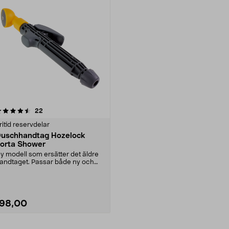
recensioner
22
ritid reservdelar
uschhandtag Hozelock
orta Shower
y modell som ersätter det äldre
andtaget. Passar både ny och
ammal modell av ....
198,00