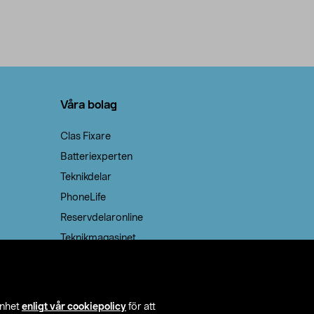
Våra bolag
Clas Fixare
Batteriexperten
Teknikdelar
PhoneLife
Reservdelaronline
Teknikmagasinet
enhet
enligt vår cookiepolicy
för att