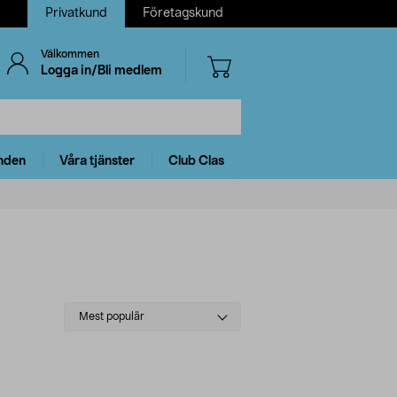
Privatkund
Företagskund
Välkommen
Logga in/Bli medlem
nden
Våra tjänster
Club Clas
Select
Mest populär
sorting