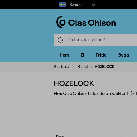
Select
Sweden
market
Hem
El
Fritid
Bygg
Startsida
Brand
HOZELOCK
HOZELOCK
Hos Clas Ohlson hittar du produkter fr
Förfina
P