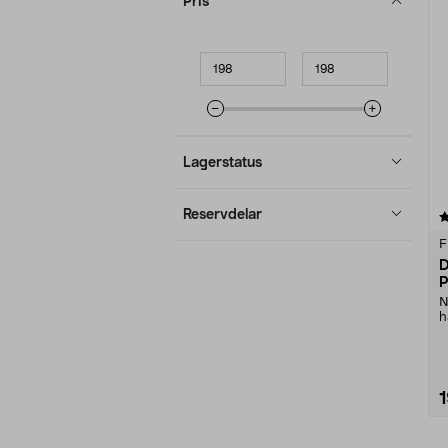
Pris
produkter
Minpris
Maxpris
Lagerstatus
Reservdelar
4.5 av 5 stjärnor
F
D
P
N
h
g