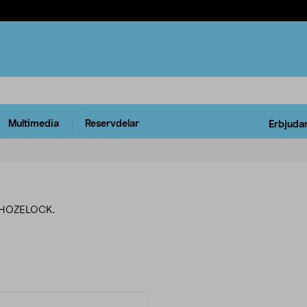
Multimedia
Reservdelar
Erbjuda
ån HOZELOCK.
rodukter