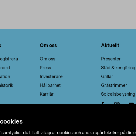
o
Om oss
Aktuellt
egistrera
Om oss
Presenter
enord
Press
Städ & rengöring
ation
Investerare
Grillar
istorik
Hållbarhet
Grästrimmer
Karriär
Solcellsbelysning
 cookies
”
samtycker du till att vi lagrar cookies och andra spårtekniker på din 