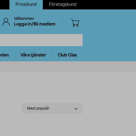
Privatkund
Företagskund
Välkommen
Logga in/Bli medlem
nden
Våra tjänster
Club Clas
Select
Mest populär
sorting