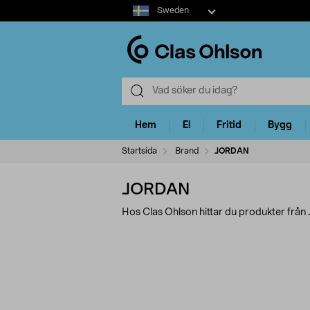
Select
Sweden
market
Hem
El
Fritid
Bygg
Startsida
Brand
JORDAN
JORDAN
Hos Clas Ohlson hittar du produkter frå
Förfina
P