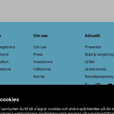
o
Om oss
Aktuellt
egistrera
Om oss
Presenter
enord
Press
Städ & rengöring
ation
Investerare
Grillar
istorik
Hållbarhet
Grästrimmer
Karriär
Solcellsbelysning
 cookies
”
samtycker du till att vi lagrar cookies och andra spårtekniker på din 
analysera webbplatsens användning samt anpassa våra marknadsförings