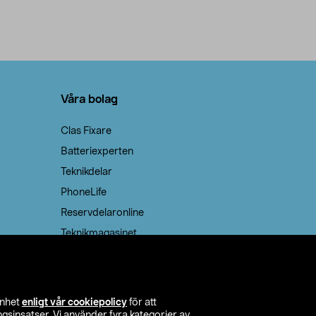
Våra bolag
Clas Fixare
Batteriexperten
Teknikdelar
PhoneLife
Reservdelaronline
Teknikmagasinet
enhet
enligt vår cookiepolicy
för att
insatser. Vi använder fyra kategorier av