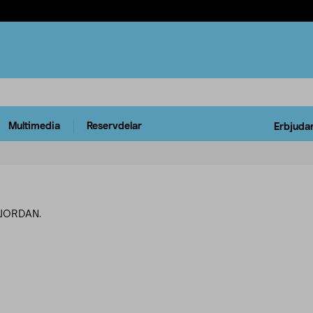
Multimedia
Reservdelar
Erbjuda
n JORDAN.
rodukter