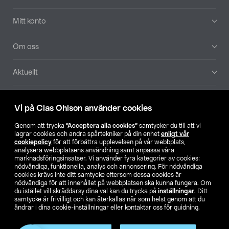
Mitt konto
Om oss
Aktuellt
Våra bolag
Vi på Clas Ohlson använder cookies
Hitta butik
Genom att trycka
”Acceptera alla cookies”
samtycker du till att vi
lagrar cookies och andra spårtekniker på din enhet
enligt vår
cookiepolicy
för att förbättra upplevelsen på vår webbplats,
SE
NO
FI
analysera webbplatsens användning samt anpassa våra
marknadsföringsinsatser. Vi använder fyra kategorier av cookies:
nödvändiga, funktionella, analys och annonsering. För nödvändiga
cookies krävs inte ditt samtycke eftersom dessa cookies är
nödvändiga för att innehållet på webbplatsen ska kunna fungera. Om
du istället vill skräddarsy dina val kan du trycka på
inställningar
. Ditt
samtycke är frivilligt och kan återkallas när som helst genom att du
ändrar i dina cookie-inställningar eller kontaktar oss för guidning.
Köpvillkor
Privacy statement
Klubbvillkor
För företag
Ändra till priser exklusive moms