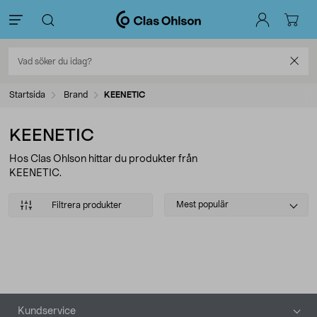
Startsida
Brand
KEENETIC
KEENETIC
Hos Clas Ohlson hittar du produkter från
KEENETIC.
Select
Mest populär
Filtrera produkter
sorting
Produkter
Sidfot
Kundservice