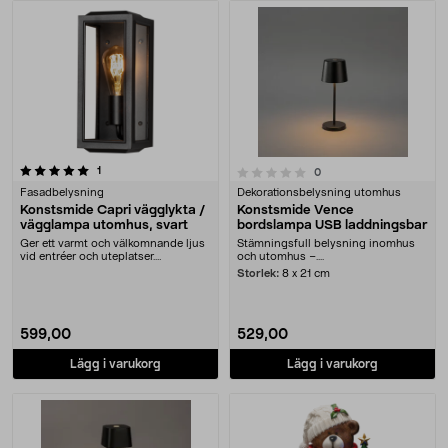
recensioner
0.0 av 5 stjärnor
1
recensioner
0
Fasadbelysning
Dekorationsbelysning utomhus
Konstsmide Capri vägglykta /
Konstsmide Vence
vägglampa utomhus, svart
bordslampa USB laddningsbar
Ger ett varmt och välkomnande ljus
Stämningsfull belysning inomhus
vid entréer och uteplatser.
och utomhus –....
Konstsmide Carpi ....
Storlek:
8 x 21 cm
599,00
529,00
Lägg i varukorg
Lägg i varukorg