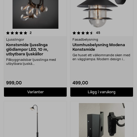
4.5 av 5 stjärnor
recensioner
recensioner
2
45
Ljusslingor
Fasadbelysning
Konstsmide ljusslinga
Utomhusbelysning Modena
glödlampor LED, 10 m,
Konstsmide
utbytbara ljuskällor
Ge huset ett välkomnande sken med
en vägglampa. Modern design i
Påbyggnadsbar ljusslinga med
lackerat stål. P....
utbytbara ljuskä....
999,00
499,00
Varianter
Lägg i varukorg