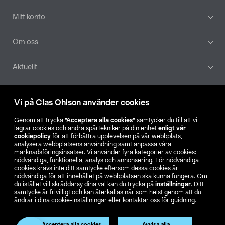
Mitt konto
Om oss
Aktuellt
Våra bolag
Vi på Clas Ohlson använder cookies
Hitta butik
Genom att trycka
”Acceptera alla cookies”
samtycker du till att vi
lagrar cookies och andra spårtekniker på din enhet
enligt vår
cookiepolicy
för att förbättra upplevelsen på vår webbplats,
SE
NO
FI
analysera webbplatsens användning samt anpassa våra
marknadsföringsinsatser. Vi använder fyra kategorier av cookies:
nödvändiga, funktionella, analys och annonsering. För nödvändiga
cookies krävs inte ditt samtycke eftersom dessa cookies är
nödvändiga för att innehållet på webbplatsen ska kunna fungera. Om
du istället vill skräddarsy dina val kan du trycka på
inställningar
. Ditt
samtycke är frivilligt och kan återkallas när som helst genom att du
ändrar i dina cookie-inställningar eller kontaktar oss för guidning.
Köpvillkor
Privacy statement
Klubbvillkor
För företag
Ändra till priser exklusive moms
Acceptera alla cookies
Avvisa alla