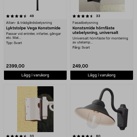
4.5 av 5 stjärnor
recensioner
recensioner
49
33
Altan- & trädgårdsbelysning
Fasadbelysning
Lyktstolpe Vega Konstsmide
Konstsmide hörnfäste
utebelysning, universalt
Passar vid entréer, infarter, gångar
etc. Mat....
Universalt hörnfäste för montering
av utelamp....
Typ:
Svart
Färg:
Svart
2399,00
249,00
Lägg i varukorg
Lägg i varukorg
4.5 av 5 stjärnor
recensioner
recensioner
33
80