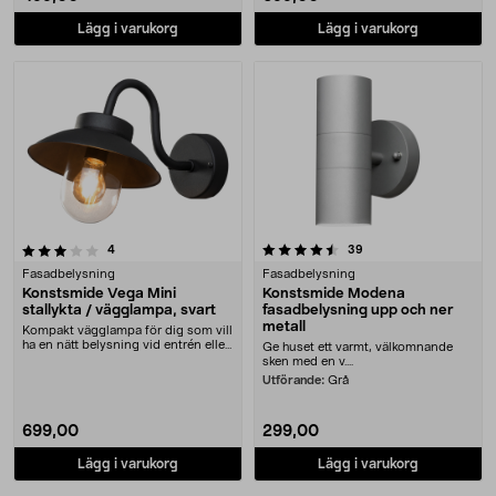
Lägg i varukorg
Lägg i varukorg
4.5 av 5 stjärnor
recensioner
recensioner
4
39
Fasadbelysning
Fasadbelysning
Konstsmide Vega Mini
Konstsmide Modena
stallykta / vägglampa, svart
fasadbelysning upp och ner
metall
Kompakt vägglampa för dig som vill
ha en nätt belysning vid entrén eller
Ge huset ett varmt, välkomnande
uteplat....
sken med en v....
Utförande:
Grå
699,00
299,00
Lägg i varukorg
Lägg i varukorg