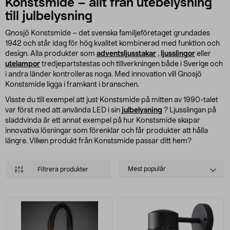
Konstsmide – allt från utebelysning
till julbelysning
Gnosjö Konstsmide – det svenska familjeföretaget grundades
1942 och står idag för hög kvalitet kombinerad med funktion och
design. Alla produkter som
adventsljusstakar
,
ljusslingor
eller
utelampor
tredjepartstestas och tillverkningen både i Sverige och
i andra länder kontrolleras noga. Med innovation vill Gnosjö
Konstsmide ligga i framkant i branschen.
Visste du till exempel att just Konstsmide på mitten av 1990-talet
var först med att använda LED i sin
julbelysning
? Ljusslingan på
sladdvinda är ett annat exempel på hur Konstsmide skapar
innovativa lösningar som förenklar och får produkter att hålla
längre. Vilken produkt från Konstsmide passar ditt hem?
Select
Mest populär
Filtrera produkter
sorting
Produkter