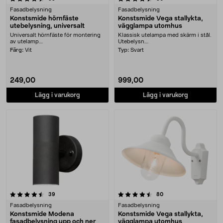
Fasadbelysning
Fasadbelysning
Konstsmide hörnfäste
Konstsmide Vega stallykta,
utebelysning, universalt
vägglampa utomhus
Universalt hörnfäste för montering
Klassisk utelampa med skärm i stål.
av utelamp....
Utebelysn....
Färg:
Vit
Typ:
Svart
249,00
999,00
Lägg i varukorg
Lägg i varukorg
4.5 av 5 stjärnor
recensioner
recensioner
39
80
Fasadbelysning
Fasadbelysning
Konstsmide Modena
Konstsmide Vega stallykta,
fasadbelysning upp och ner
vägglampa utomhus