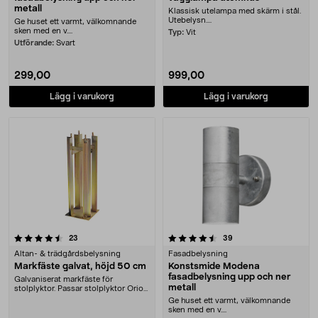
metall
Klassisk utelampa med skärm i stål.
Utebelysn....
Ge huset ett varmt, välkomnande
sken med en v....
Typ:
Vit
Utförande:
Svart
299,00
999,00
Lägg i varukorg
Lägg i varukorg
4.5 av 5 stjärnor
recensioner
recensioner
23
39
Altan- & trädgårdsbelysning
Fasadbelysning
Markfäste galvat, höjd 50 cm
Konstsmide Modena
fasadbelysning upp och ner
Galvaniserat markfäste för
metall
stolplyktor. Passar stolplyktor Orion
och Vega från K....
Ge huset ett varmt, välkomnande
sken med en v....