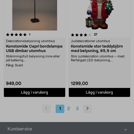
4.0 av 5 stjärnor
recensioner
recensioner
1
27
Dekorationsbelysning utomhus
Juldekorationer utomhus
Konstsmide Capri bordslampa
Konstsmide stor teddybjörn
USB dimbar utomhus
med belysning, 65,5 cm
Stämningsfull belysning inne eller
Stor juldekoration utomhus – med
på balkong....
flerfärgad LED-belysning.
Konstsmide teddybjörn....
Färg:
Svart
949,00
1299,00
Lägg i varukorg
Lägg i varukorg
1
2
3
Sidfot
Kundservice