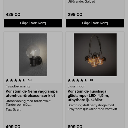
Utförande:
Galvad
429,00
299,00
Lägg i varukorg
Lägg i varukorg
4.5 av 5 stjärnor
recensioner
recensioner
59
10
Fasadbelysning
Ljusslingor
Konstsmide Nemi vägglampa
Konstsmide ljusslinga
utomhus rörelsesensor klot
glödlampor LED, 4,5 m,
utbytbara ljuskällor
Utebelysning med rörelsevakt.
Tänder och släc....
Stämningsfull partyslinga med
utbytbara ljuskällor med varmvitt
Typ:
Svart
sken (amber). Ko....
499,00
699,00