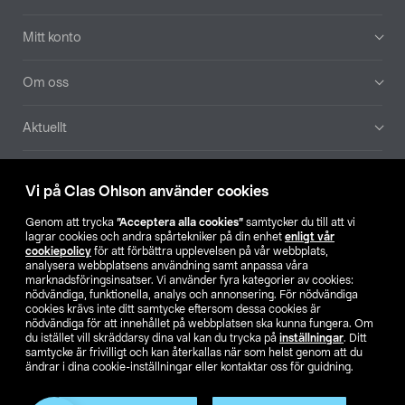
Mitt konto
Om oss
Aktuellt
Våra bolag
Vi på Clas Ohlson använder cookies
Hitta butik
Genom att trycka
”Acceptera alla cookies”
samtycker du till att vi
lagrar cookies och andra spårtekniker på din enhet
enligt vår
cookiepolicy
för att förbättra upplevelsen på vår webbplats,
SE
NO
FI
analysera webbplatsens användning samt anpassa våra
marknadsföringsinsatser. Vi använder fyra kategorier av cookies:
nödvändiga, funktionella, analys och annonsering. För nödvändiga
cookies krävs inte ditt samtycke eftersom dessa cookies är
nödvändiga för att innehållet på webbplatsen ska kunna fungera. Om
du istället vill skräddarsy dina val kan du trycka på
inställningar
. Ditt
samtycke är frivilligt och kan återkallas när som helst genom att du
ändrar i dina cookie-inställningar eller kontaktar oss för guidning.
Köpvillkor
Privacy statement
Klubbvillkor
För företag
Ändra till priser exklusive moms