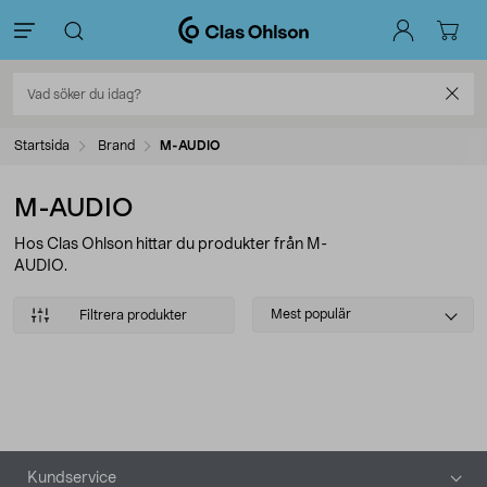
Startsida
Brand
M-AUDIO
M-AUDIO
Hos Clas Ohlson hittar du produkter från M-
AUDIO.
Select
Mest populär
Filtrera produkter
sorting
Produkter
Sidfot
Kundservice