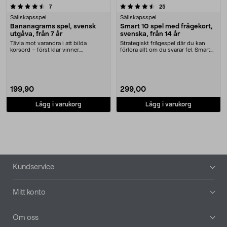
4.5 av 5 stjärnor
recensioner
recensioner
7
25
Sällskapsspel
Sällskapsspel
Bananagrams spel, svensk
Smart 10 spel med frågekort,
utgåva, från 7 år
svenska, från 14 år
Tävla mot varandra i att bilda
Strategiskt frågespel där du kan
korsord – först klar vinner.
förlora allt om du svarar fel. Smart
Bananagrams svensk u....
10 med 200....
199,90
299,00
Lägg i varukorg
Lägg i varukorg
Sidfot
Kundservice
Mitt konto
Om oss