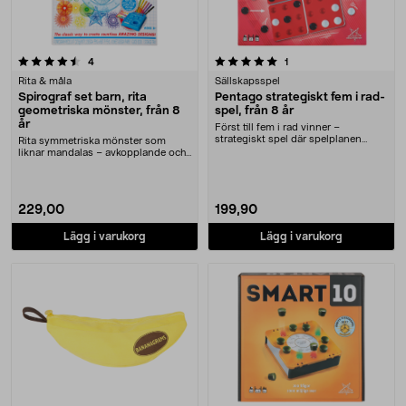
5.0 av 5 stjärnor
recensioner
recensioner
4
1
Rita & måla
Sällskapsspel
Spirograf set barn, rita
Pentago strategiskt fem i rad-
geometriska mönster, från 8
spel, från 8 år
år
Först till fem i rad vinner –
strategiskt spel där spelplanen
Rita symmetriska mönster som
ständigt ändras. P....
liknar mandalas – avkopplande och
kreativt! Spirogr....
229,00
199,90
Lägg i varukorg
Lägg i varukorg