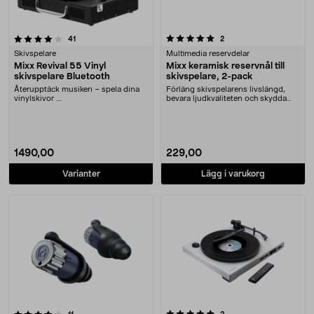
5.0 av 5 stjärnor
recensioner
recensioner
41
2
Skivspelare
Multimedia reservdelar
Mixx Revival 55 Vinyl
Mixx keramisk reservnål till
skivspelare Bluetooth
skivspelare, 2-pack
Återupptäck musiken – spela dina
Förläng skivspelarens livslängd,
vinylskivor ....
bevara ljudkvaliteten och skydda
dina skivor fr....
1490,00
229,00
Varianter
Lägg i varukorg
5.0 av 5 stjärnor
recensioner
recensioner