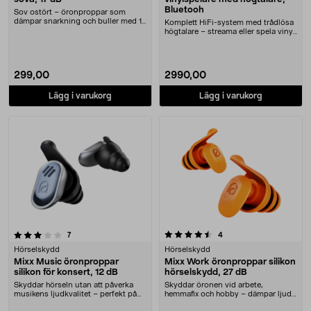
Bluetooh
Sov ostört – öronproppar som
dämpar snarkning och buller med 17
Komplett HiFi-system med trådlösa
dB. Mixx Sleep ö....
högtalare – streama eller spela vinyl.
Mixx An....
299,00
2990,00
Lägg i varukorg
Lägg i varukorg
4.5 av 5 stjärnor
recensioner
recensioner
7
4
Hörselskydd
Hörselskydd
Mixx Music öronproppar
Mixx Work öronproppar silikon
silikon för konsert, 12 dB
hörselskydd, 27 dB
Skyddar hörseln utan att påverka
Skyddar öronen vid arbete,
musikens ljudkvalitet – perfekt på
hemmafix och hobby – dämpar ljud
konsert. Mix....
med 27 dB. Mixx Work....