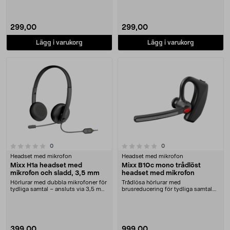
299,00
299,00
Lägg i varukorg
Lägg i varukorg
0.0 av 5 stjärnor
recensioner
recensioner
0
0
Headset med mikrofon
Headset med mikrofon
Mixx H1a headset med
Mixx B10c mono trådlöst
mikrofon och sladd, 3,5 mm
headset med mikrofon
Hörlurar med dubbla mikrofoner för
Trådlösa hörlurar med
tydliga samtal – ansluts via 3,5 mm.
brusreducering för tydliga samtal.
Mixx H1a....
MIXX B10c trådlöst head....
399,00
999,00