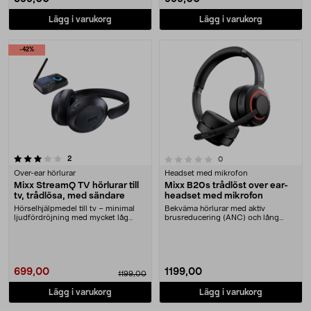
Lägg i varukorg
Lägg i varukorg
-42%
recensioner
0.0 av 5 stjärnor
2
recensioner
0
Over-ear hörlurar
Headset med mikrofon
Mixx StreamQ TV hörlurar till
Mixx B20s trådlöst over ear-
tv, trådlösa, med sändare
headset med mikrofon
Hörselhjälpmedel till tv – minimal
Bekväma hörlurar med aktiv
ljudfördröjning med mycket låg
brusreducering (ANC) och lång
latens. Mixx S....
batteritid. Mixx B20s o....
699,00
1199,00
1199,00
Lägg i varukorg
Lägg i varukorg