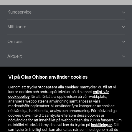
Sidfot
Kundservice
Mitt konto
Om oss
Aktuellt
Våra bolag
Vi på Clas Ohlson använder cookies
Hitta butik
Genom att trycka
”Acceptera alla cookies”
samtycker du till att vi
lagrar cookies och andra spårtekniker på din enhet
enligt vår
cookiepolicy
för att förbättra upplevelsen på vår webbplats,
SE
NO
FI
analysera webbplatsens användning samt anpassa våra
marknadsföringsinsatser. Vi använder fyra kategorier av cookies:
nödvändiga, funktionella, analys och annonsering. För nödvändiga
cookies krävs inte ditt samtycke eftersom dessa cookies är
nödvändiga för att innehållet på webbplatsen ska kunna fungera. Om
du istället vill skräddarsy dina val kan du trycka på
inställningar
. Ditt
samtycke är frivilligt och kan återkallas när som helst genom att du