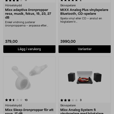
11
2
Hörselskydd
Skivspelare
Mixx adaptiva öronproppar
MIXX Analog Plus vinylspelare
resa, musik, fokus, 15, 23, 27
Bluetooth, CD-spelare
dB
Spela vinyl eller CD – anslut en
högtalare tr....
Enkel vridning justerar
öronpropparna – anpassa efter
aktivitet. Mixx adaptivt h....
379,00
3990,00
Lägg i varukorg
Varianter
3.5 av 5 stjärnor
recensioner
recensioner
10
3
Hörselskydd
Skivspelare
Mixx Sleep öronproppar för att
Mixx Analog System 5
sova, 17 dB
vinylspelare med högtalare,