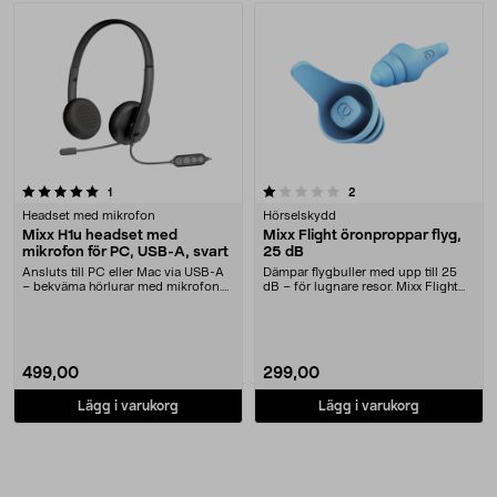
1.0 av 5 stjärnor
recensioner
recensioner
1
2
Headset med mikrofon
Hörselskydd
Mixx H1u headset med
Mixx Flight öronproppar flyg,
mikrofon för PC, USB-A, svart
25 dB
Ansluts till PC eller Mac via USB-A
Dämpar flygbuller med upp till 25
– bekväma hörlurar med mikrofon.
dB – för lugnare resor. Mixx Flight
Mixx H1u US....
öronproppa....
499,00
299,00
Lägg i varukorg
Lägg i varukorg