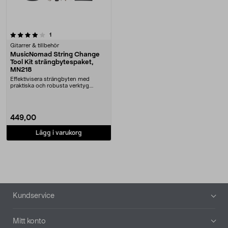
recensioner
1
Gitarrer & tillbehör
MusicNomad String Change
Tool Kit strängbytespaket,
MN218
Effektivisera strängbyten med
praktiska och robusta verktyg.
Strängbytespaket i ....
449,00
Lägg i varukorg
Sidfot
Kundservice
Mitt konto