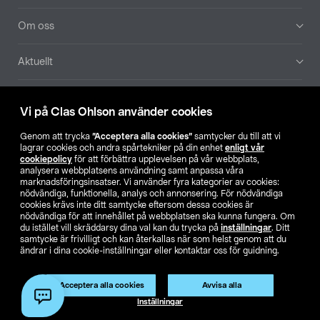
Om oss
Aktuellt
Våra bolag
Vi på Clas Ohlson använder cookies
Hitta butik
Genom att trycka
”Acceptera alla cookies”
samtycker du till att vi
lagrar cookies och andra spårtekniker på din enhet
enligt vår
cookiepolicy
för att förbättra upplevelsen på vår webbplats,
SE
NO
FI
analysera webbplatsens användning samt anpassa våra
marknadsföringsinsatser. Vi använder fyra kategorier av cookies:
nödvändiga, funktionella, analys och annonsering. För nödvändiga
cookies krävs inte ditt samtycke eftersom dessa cookies är
nödvändiga för att innehållet på webbplatsen ska kunna fungera. Om
du istället vill skräddarsy dina val kan du trycka på
inställningar
. Ditt
samtycke är frivilligt och kan återkallas när som helst genom att du
ändrar i dina cookie-inställningar eller kontaktar oss för guidning.
Köpvillkor
Privacy statement
Klubbvillkor
För företag
Ändra till priser exklusive moms
Acceptera alla cookies
Avvisa alla
Inställningar