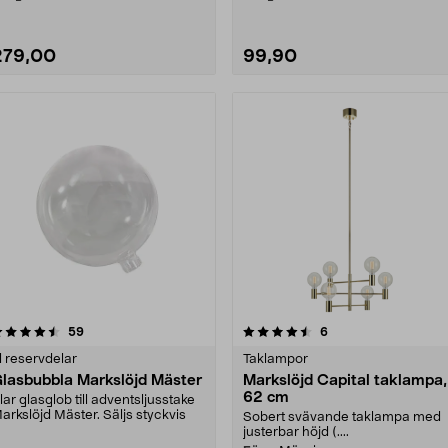
279,00
99,90
4.5 av 5 stjärnor
recensioner
1.0 av 5 stjärnor
recensioner
59
6
l reservdelar
Taklampor
lasbubbla Markslöjd Mäster
Markslöjd Capital taklampa,
62 cm
lar glasglob till adventsljusstake
arkslöjd Mäster. Säljs styckvis
Sobert svävande taklampa med
justerbar höjd (....