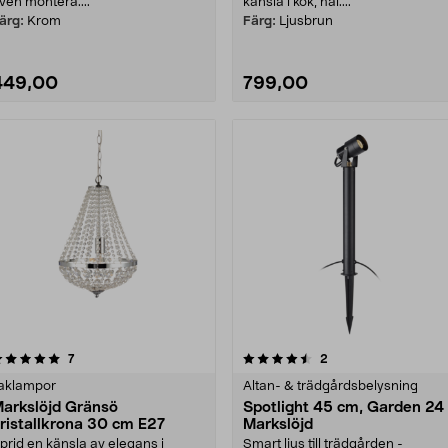
ven montera....
känsla i kök, hal....
ärg:
Krom
Färg:
Ljusbrun
449,00
799,00
4.5 av 5 stjärnor
recensioner
5.0 av 5 stjärnor
recensioner
7
2
aklampor
Altan- & trädgårdsbelysning
arkslöjd Gränsö
Spotlight 45 cm, Garden 24
ristallkrona 30 cm E27
Markslöjd
prid en känsla av elegans i
Smart ljus till trädgården -