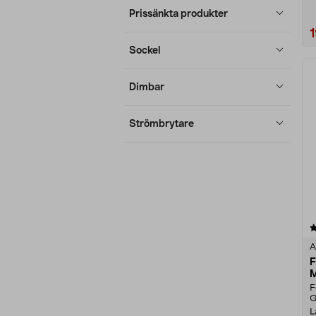
Prissänkta produkter
Sockel
Dimbar
Strömbrytare
4.5 av 5 stjärnor
A
F
M
F
G
L