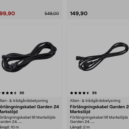
199,90
149,90
549,00
4.5 av 5 stjärnor
recensioner
4.0 av 5 stjärnor
recensioner
86
86
ltan- & trädgårdsbelysning
Altan- & trädgårdsbelysning
örlängningskabel Garden 24
Förlängningskabel Garden 
arkslöjd
Markslöjd
örlängningskabel till Markslöjds
Förlängningskabel till Markslöjds
arden 24. ....
Garden 24. ....
ängd:
10 m
Längd:
2 m