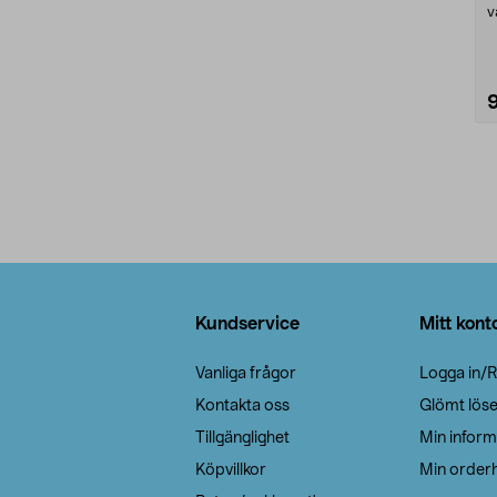
v
s
Sidfot
Kundservice
Mitt kont
Vanliga frågor
Logga in/R
Kontakta oss
Glömt lös
Tillgänglighet
Min inform
Köpvillkor
Min orderh