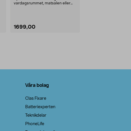
vardagsrummet, matsalen eller
sovrummet. Markslöjd ....
1699,00
Våra bolag
Clas Fixare
Batteriexperten
Teknikdelar
PhoneLife