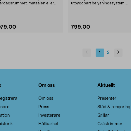
ardagsrummet, matsalen eller
utbyggbart belysningssystem.
ovrummet. Markslöjd ....
Garden 24 kan byggas u....
979,00
799,00
1
2
o
Om oss
Aktuellt
egistrera
Om oss
Presenter
enord
Press
Städ & rengöring
ation
Investerare
Grillar
istorik
Hållbarhet
Grästrimmer