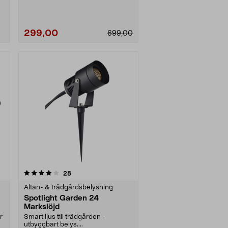
299,00
699,00
recensioner
28
Altan- & trädgårdsbelysning
Spotlight Garden 24
Markslöjd
r
Smart ljus till trädgården -
utbyggbart belys....