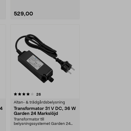
529,00
recensioner
26
Altan- & trädgårdsbelysning
24
Transformator 31 V DC, 36 W
Garden 24 Markslöjd
Transformator till
belysningssystemet Garden 24
från Markslöjd. 2 m anslutningss....