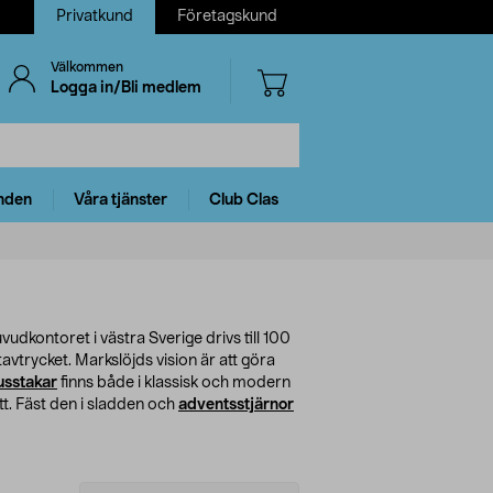
Privatkund
Företagskund
Välkommen
Logga in/Bli medlem
nden
Våra tjänster
Club Clas
udkontoret i västra Sverige drivs till 100
vtrycket. Markslöjds vision är att göra
usstakar
finns både i klassisk och modern
ätt. Fäst den i sladden och
adventsstjärnor
Select