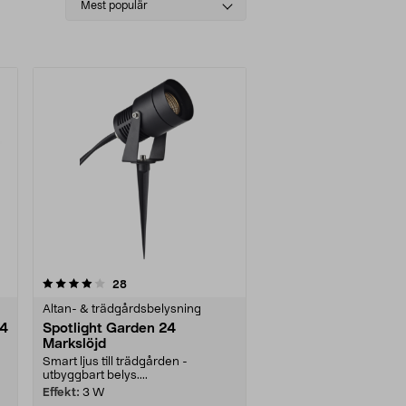
Mest populär
sorting
recensioner
28
Altan- & trädgårdsbelysning
24
Spotlight Garden 24
Markslöjd
Smart ljus till trädgården -
utbyggbart belys....
Effekt:
3 W