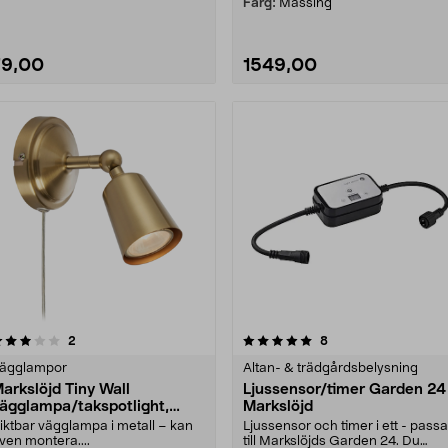
Färg:
Mässing
79,00
1549,00
5.0 av 5 stjärnor
recensioner
4.0 av 5 stjärnor
recensioner
2
8
ägglampor
Altan- & trädgårdsbelysning
arkslöjd Tiny Wall
Ljussensor/timer Garden 24
ägglampa/takspotlight,
Markslöjd
tällbar
iktbar vägglampa i metall – kan
Ljussensor och timer i ett - passa
ven montera....
till Markslöjds Garden 24. Du