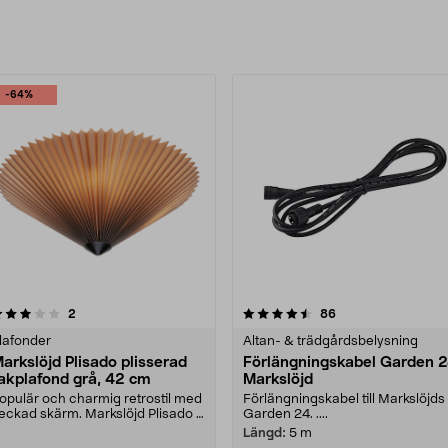
rodukter
-64%
4.5 av 5 stjärnor
recensioner
4.0 av 5 stjärnor
recensioner
2
86
lafonder
Altan- & trädgårdsbelysning
arkslöjd Plisado plisserad
Förlängningskabel Garden 
akplafond grå, 42 cm
Markslöjd
opulär och charmig retrostil med
Förlängningskabel till Markslöjds
eckad skärm. Markslöjd Plisado –
Garden 24. ....
lisserad pl....
Längd:
5 m