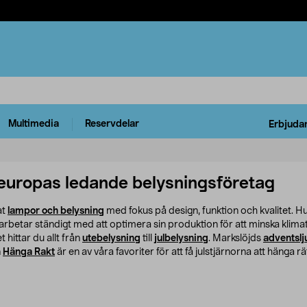
Multimedia
Reservdelar
Erbjuda
deuropas ledande belysningsföretag
at
lampor och belysning
med fokus på design, funktion och kvalitet. Huv
rbetar ständigt med att optimera sin produktion för att minska klimata
t hittar du allt från
utebelysning
till
julbelysning
. Markslöjds
adventslj
n
Hänga Rakt
är en av våra favoriter för att få julstjärnorna att hänga r