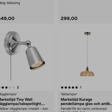
slipper tända ....
ärg:
Mässing
449,00
299,00
5.0 av 5 stjärnor
recensioner
4.0 av 5 stjärnor
recensioner
2
1
ägglampor
Taklampor
arkslöjd Tiny Wall
Markslöjd Kurage
ägglampa/takspotlight,
pendellampa glas och antik
tällbar
mässing-stil
iktbar vägglampa i metall – kan
Pendel för en varm, ombonad