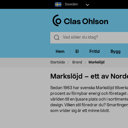
Select
Sweden
market
Hem
El
Fritid
Bygg
Startsida
Brand
Markslöjd
Markslöjd – ett av Nor
Sedan 1963 har svenska Markslöjd tillverk
procent av förnybar energi och företaget a
världen till en ljusare plats och i sortimente
design. Vilken stil föredrar du? Smartinge
som vrider sig är ett minne blott.