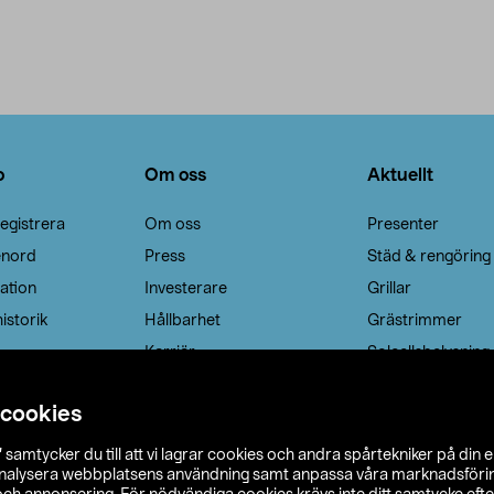
o
Om oss
Aktuellt
egistrera
Om oss
Presenter
enord
Press
Städ & rengöring
ation
Investerare
Grillar
istorik
Hållbarhet
Grästrimmer
Karriär
Solcellsbelysning
 cookies
”
samtycker du till att vi lagrar cookies och andra spårtekniker på din 
analysera webbplatsens användning samt anpassa våra marknadsförings