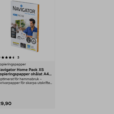
recensioner
3
opieringspapper
avigator Home Pack XS
opieringspapper ohålat A4
0g, 150 ark
ptimerat för hemmabruk –
krivarpapper för skarpa utskrifter
ed färgdjup. Navi....
29,90