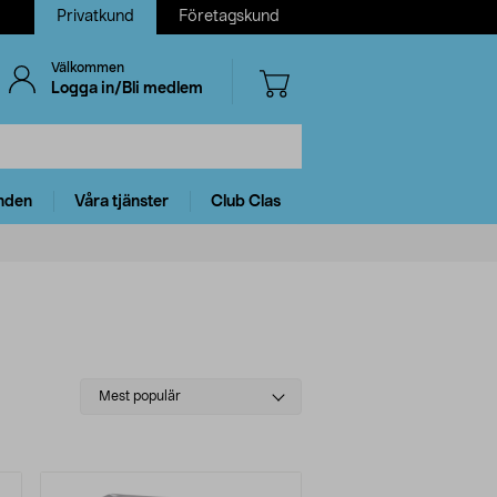
Privatkund
Företagskund
Välkommen
Logga in/Bli medlem
nden
Våra tjänster
Club Clas
Select
Mest populär
sorting