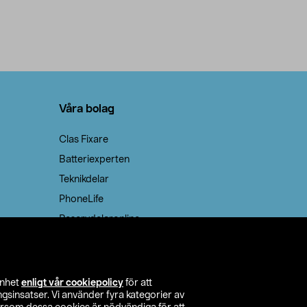
Våra bolag
Clas Fixare
Batteriexperten
Teknikdelar
PhoneLife
Reservdelaronline
Teknikmagasinet
enhet
enligt vår cookiepolicy
för att
insatser. Vi använder fyra kategorier av