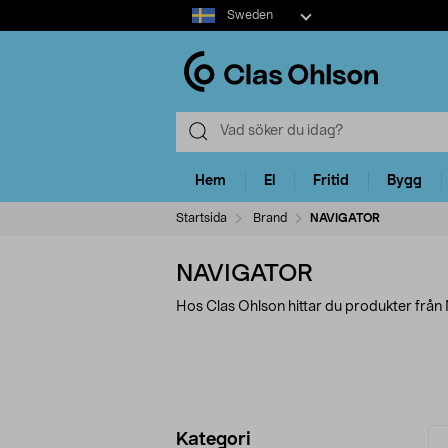
Select
Sweden
market
Hem
El
Fritid
Bygg
Startsida
Brand
NAVIGATOR
NAVIGATOR
Hos Clas Ohlson hittar du produkter frå
Förfina
P
Kategori