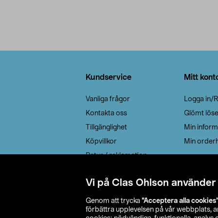
Sidfot
Kundservice
Mitt kont
Vanliga frågor
Logga in/R
Kontakta oss
Glömt lös
Tillgänglighet
Min inform
Köpvillkor
Min orderh
Retur / reklamation
Elavfall
Vi på Clas Ohlson använder
Cookie policy
Leveransalternativ
Genom att trycka
”Acceptera alla cookies
förbättra upplevelsen på vår webbplats, 