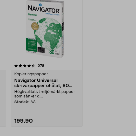
recensioner
278
Kopieringspapper
Navigator Universal
skrivarpapper ohålat, 80
g/m²
Högkvalitativt miljömärkt papper
som sänker d....
Storlek:
A3
199,90