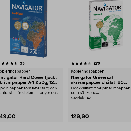
4.5 av 5 stjärnor
recensioner
4.5 av 5 stjärnor
recensioner
39
278
opieringspapper
Kopieringspapper
avigator Hard Cover tjockt
Navigator Universal
krivarpapper A4 250g, 125
skrivarpapper ohålat, 80
rk
g/m²
jockt papper som lyfter färg och
Högkvalitativt miljömärkt papper
ontrast – för diplom, menyer och
som sänker d....
er. Navigat....
Storlek:
A4
149,00
129,90