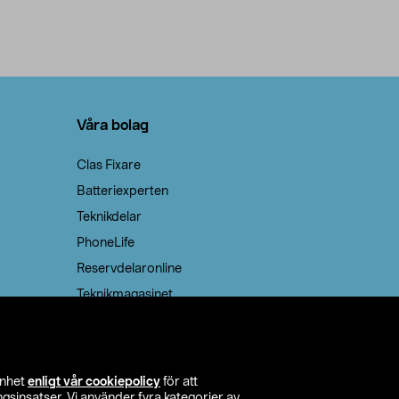
Våra bolag
Clas Fixare
Batteriexperten
Teknikdelar
PhoneLife
Reservdelaronline
Teknikmagasinet
enhet
enligt vår cookiepolicy
för att
insatser. Vi använder fyra kategorier av