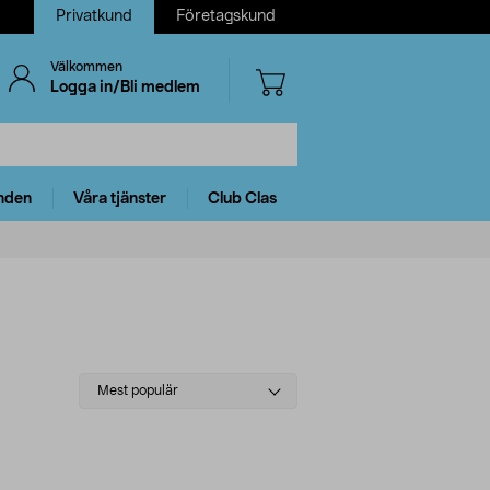
Privatkund
Företagskund
Välkommen
Logga in/Bli medlem
nden
Våra tjänster
Club Clas
Select
Mest populär
sorting