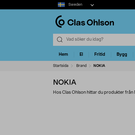
Select
Sweden
market
Hem
El
Fritid
Bygg
Startsida
Brand
NOKIA
NOKIA
Hos Clas Ohlson hittar du produkter från
Förfina
P