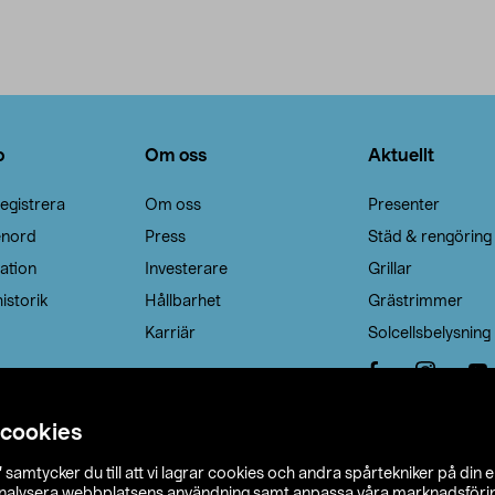
o
Om oss
Aktuellt
egistrera
Om oss
Presenter
enord
Press
Städ & rengöring
ation
Investerare
Grillar
istorik
Hållbarhet
Grästrimmer
Karriär
Solcellsbelysning
 cookies
”
samtycker du till att vi lagrar cookies och andra spårtekniker på din 
analysera webbplatsens användning samt anpassa våra marknadsförings