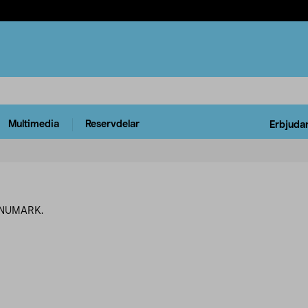
Multimedia
Reservdelar
Erbjuda
ån NUMARK.
rodukter