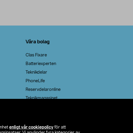
Våra bolag
Clas Fixare
Batteriexperten
Teknikdelar
PhoneLife
Reservdelaronline
Teknikmagasinet
enhet
enligt vår cookiepolicy
för att
insatser. Vi använder fyra kategorier av