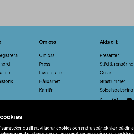
o
Om oss
Aktuellt
egistrera
Om oss
Presenter
enord
Press
Städ & rengöring
ation
Investerare
Grillar
istorik
Hållbarhet
Grästrimmer
Karriär
Solcellsbelysning
 cookies
”
samtycker du till att vi lagrar cookies och andra spårtekniker på din 
analysera webbplatsens användning samt anpassa våra marknadsförings