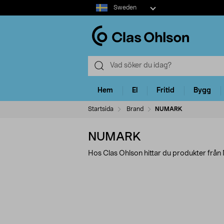
Select
Sweden
market
Hem
El
Fritid
Bygg
Startsida
Brand
NUMARK
NUMARK
Hos Clas Ohlson hittar du produkter fr
Förfina
P