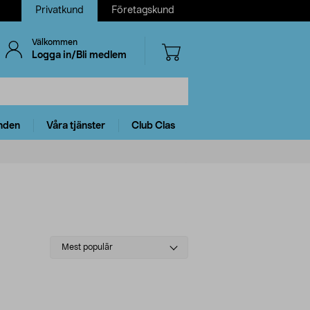
Privatkund
Företagskund
Välkommen
Logga in/Bli medlem
nden
Våra tjänster
Club Clas
Select
Mest populär
sorting