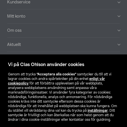
Kundservice
Mitt konto
Om oss
Aktuellt
Våra bolag
Vi på Clas Ohlson använder cookies
Hitta butik
Genom att trycka
”Acceptera alla cookies”
samtycker du till att vi
lagrar cookies och andra spårtekniker på din enhet
enligt vår
cookiepolicy
för att förbättra upplevelsen på vår webbplats,
SE
NO
FI
analysera webbplatsens användning samt anpassa våra
marknadsföringsinsatser. Vi använder fyra kategorier av cookies:
nödvändiga, funktionella, analys och annonsering. För nödvändiga
cookies krävs inte ditt samtycke eftersom dessa cookies är
nödvändiga för att innehållet på webbplatsen ska kunna fungera. Om
du istället vill skräddarsy dina val kan du trycka på
inställningar
. Ditt
samtycke är frivilligt och kan återkallas när som helst genom att du
ändrar i dina cookie-inställningar eller kontaktar oss för guidning.
Köpvillkor
Privacy statement
Klubbvillkor
För företag