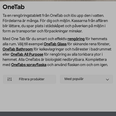
OneTab
Ta en rengöringstablett från OneTab och lös upp den i vatten.
Fördelarna är många. För dig och miljön. Kassarna från affären
blir lättare, du spar plats i städskåpet och påverkan på miljön i
form av transporter och förpackningar minskar.
Med One Tab får du smart och effektiv
rengöring
för hemmets
alla rum. Välj till exempel
OneTab Glass
för skinande rena fönster,
OneTab Bathroom
för kalkavlagringar och tvålrester i badrummet
eller
OneTab All Purpose
för rengöring av alla torkbara ytor i
hemmet. Alla OneTabs är biologiskt nedbrytbara. Komplettera
med
OneTabs sprayflaska
och använd flaskan om och om igen.
Select
Mest populär
Filtrera produkter
sorting
Produkter
Sidfot