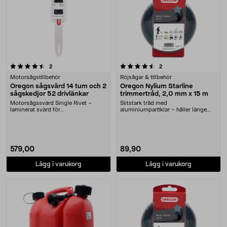
4.5 av 5 stjärnor
recensioner
recensioner
2
2
Motorsågstillbehör
Röjsågar & tillbehör
Oregon sågsvärd 14 tum och 2
Oregon Nylium Starline
sågskedjor 52 drivlänkar
trimmertråd, 2,0 mm x 15 m
Motorsågssvärd Single Rivet –
Slitstark tråd med
laminerat svärd för
aluminiumpartiklar – håller länge.
hobbyanvändning. Oregon sågsvä....
Oregon Nylium Starline – s....
579,00
89,90
Lägg i varukorg
Lägg i varukorg