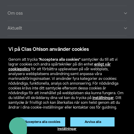
Om oss
Aktuellt
Våra bolag
Vi på Clas Ohlson använder cookies
Hitta butik
Genom att trycka
”Acceptera alla cookies”
samtycker du till att vi
lagrar cookies och andra spårtekniker på din enhet
enligt vår
cookiepolicy
för att förbättra upplevelsen på vår webbplats,
SE
NO
FI
analysera webbplatsens användning samt anpassa våra
marknadsföringsinsatser. Vi använder fyra kategorier av cookies:
nödvändiga, funktionella, analys och annonsering. För nödvändiga
cookies krävs inte ditt samtycke eftersom dessa cookies är
nödvändiga för att innehållet på webbplatsen ska kunna fungera. Om
du istället vill skräddarsy dina val kan du trycka på
inställningar
. Ditt
samtycke är frivilligt och kan återkallas när som helst genom att du
ändrar i dina cookie-inställningar eller kontaktar oss för guidning.
Köpvillkor
Privacy statement
Klubbvillkor
För företag
Ändra till priser exklusive moms
Acceptera alla cookies
Avvisa alla
Inställningar