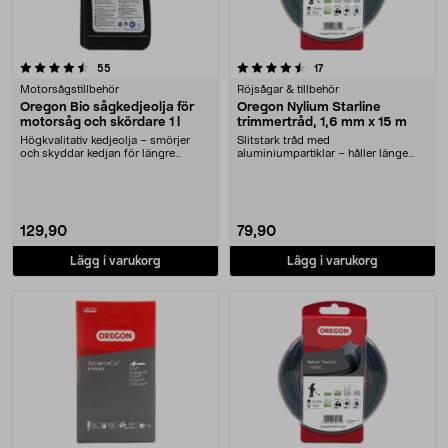
4.5 av 5 stjärnor
recensioner
recensioner
55
17
Motorsågstillbehör
Röjsågar & tillbehör
Oregon Bio sågkedjeolja för
Oregon Nylium Starline
motorsåg och skördare 1 l
trimmertråd, 1,6 mm x 15 m
Högkvalitativ kedjeolja – smörjer
Slitstark tråd med
och skyddar kedjan för längre
aluminiumpartiklar – håller länge
livslängd. Orego....
och tål mycket. Oregon Nyli....
129,90
79,90
Lägg i varukorg
Lägg i varukorg