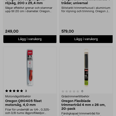
röjsåg, 200 x 25,4 mm
trådar, universal
Sågar effektivt grenar och stammar
Slitstarkt trimmerhuvud i aluminium
upp till 20 cm i diameter. Oregon
för röjning och trimning. Oregon Jet
EIA sågklin....
Fit tri....
249,00
579,00
Lägg i varukorg
Lägg i varukorg
recensioner
0.0 av 5 stjärnor
3
recensioner
0
Motorsågstillbehör
Grästrimmertillbehör
Oregon Q90405 filset
Oregon Flexiblade
motorsåg, 4,0 mm
trimmertråd 4 mm x 26 cm,
20-pack
Filar för underhåll av 1/4-, 0,325-
och 3/8-tums lågprofilkedjor.
Färdigkapad trimmertråd för