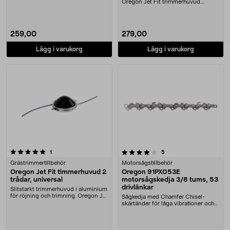
Oregon Q90405 ....
Oregon Jet Fit trimmerhuvud.
Oregon Flexiblade trimm....
259,00
279,00
Lägg i varukorg
Lägg i varukorg
4.0 av 5 stjärnor
recensioner
recensioner
1
5
Grästrimmertillbehör
Motorsågstillbehör
Oregon Jet Fit timmerhuvud 2
Oregon 91PX053E
trådar, universal
motorsågskedja 3/8 tums, 53
drivlänkar
Slitstarkt trimmerhuvud i aluminium
för röjning och trimning. Oregon Jet
Sågkedja med Chamfer Chisel-
Fit tri....
skärtänder för låga vibrationer och
bra prestanda. O....