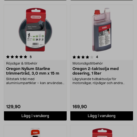
4.0 av 5 stjärnor
recensioner
recensioner
5
4
Röjsågar & tillbehör
Motorsågstillbehör
Oregon Nylium Starline
Oregon 2-taktsolja med
trimmertråd, 3,0 mm x 15 m
dosering, 1 liter
Slitstark tråd med
Lågrykande tvåtaktsolja för
aluminiumpartiklar – kan användas
motorsågar, röjsågar och andra
länge innan den slits ut. O....
luftkylda motorer. Or....
129,90
169,90
Lägg i varukorg
Lägg i varukorg