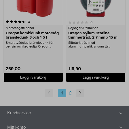
recensioner
0.0 av 5 stjärnor
3
recensioner
0
Motorsågstillbehör
Röjsågar & tillbehör
Oregon kombidunk motorsåg
Oregon Nylium Starline
bränsledunk 3 och 1,5 l
trimmertråd, 2,7 mm x 15 m
Smart tvådelad bränsledunk för
Slitstark tråd med
bensin och kedjeolja. Oregon
aluminiumpartiklar som tål
kombidunk motorsåg –....
påfrestningar. Oregon Nylium Starl....
269,00
119,90
Lägg i varukorg
Lägg i varukorg
1
2
Sidfot
Kundservice
Mitt konto