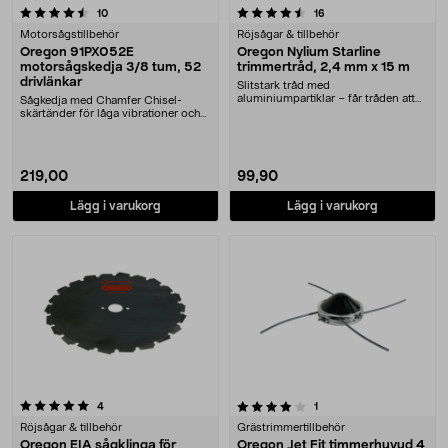
4.5 av 5 stjärnor
recensioner
recensioner
10
16
Motorsågstillbehör
Röjsågar & tillbehör
Oregon 91PX052E
Oregon Nylium Starline
motorsågskedja 3/8 tum, 52
trimmertråd, 2,4 mm x 15 m
drivlänkar
Slitstark tråd med
aluminiumpartiklar – får tråden att
Sågkedja med Chamfer Chisel-
hålla längre och tåla mer....
skärtänder för låga vibrationer och
bra prestanda. O....
219,00
99,90
Lägg i varukorg
Lägg i varukorg
4.0 av 5 stjärnor
recensioner
recensioner
4
1
Röjsågar & tillbehör
Grästrimmertillbehör
Oregon EIA sågklinga för
Oregon Jet Fit timmerhuvud 4