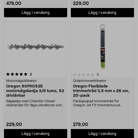
479,00
229,00
Lägg i varukorg
Lägg i varukorg
recensioner
0.0 av 5 stjärnor
2
recensioner
0
Motorsågstillbehör
Grästrimmertillbehör
Oregon 90PX052E
Oregon Flexiblade
motorsågskedja 3/8 tums, 52
trimmertråd 3,5 mm x 26 cm,
drivlänkar
20-pack
Sågkedja med Chamfer Chisel-
Färdigkapad trimmertråd för
skärtänder för låga vibrationer och
Oregon Jet Fit trimmerhuvud.
bra prestanda. O....
Oregon Flexiblade trimm....
229,00
279,00
Lägg i varukorg
Lägg i varukorg