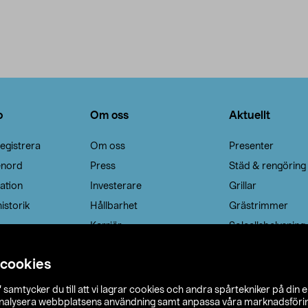
o
Om oss
Aktuellt
egistrera
Om oss
Presenter
enord
Press
Städ & rengöring
ation
Investerare
Grillar
istorik
Hållbarhet
Grästrimmer
Karriär
Solcellsbelysning
 cookies
”
samtycker du till att vi lagrar cookies och andra spårtekniker på din 
analysera webbplatsens användning samt anpassa våra marknadsförings