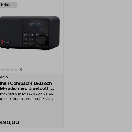
Nyhet
recensioner
0
adio
inell Compact+ DAB och
M-radio med Bluetooth,
ärbar
lockradio med DAB- och FM-
adio, eller streama musik via
obilen. Pinell Compac....
1490,00