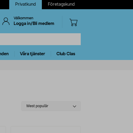
Privatkund
Företagskund
Välkommen
Logga in/Bli medlem
nden
Våra tjänster
Club Clas
Select
Mest populär
sorting