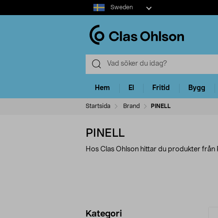
Select
Sweden
market
Hem
El
Fritid
Bygg
Startsida
Brand
PINELL
PINELL
Hos Clas Ohlson hittar du produkter från
Förfina
P
Kategori