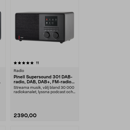
recensioner
11
Radio
Pinell Supersound 301 DAB-
radio, DAB, DAB+, FM-radio,
Podcast, Spotify
Streama musik, välj bland 30 000
radiokanalet, lyssna podcast och
Spotify. Pinel....
2390,00