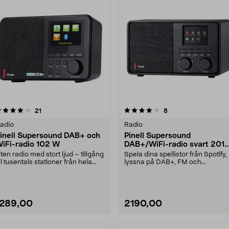
4.0 av 5 stjärnor
recensioner
5.0 av 5 stjärnor
recensioner
21
8
adio
Radio
inell Supersound DAB+ och
Pinell Supersound
iFi-radio 102 W
DAB+/WiFi-radio svart 201
W
iten radio med stort ljud – tillgång
Spela dina spellistor från Spotify,
ill tusentals stationer från hela
lyssna på DAB+, FM och
ärlden....
internetradio med tus....
1289,00
2190,00