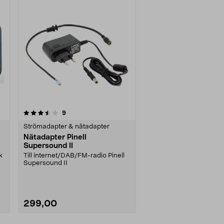
recensioner
9
Strömadapter & nätadapter
-
Nätadapter Pinell
Supersound II
k
Till internet/DAB/FM-radio Pinell
Supersound II
299,00