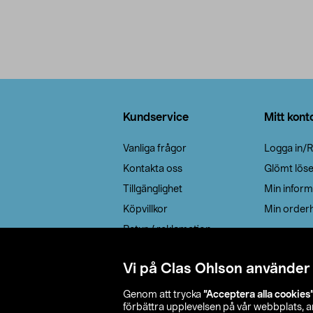
Sidfot
Kundservice
Mitt kont
Vanliga frågor
Logga in/R
Kontakta oss
Glömt lös
Tillgänglighet
Min inform
Köpvillkor
Min orderh
Retur / reklamation
Elavfall
Vi på Clas Ohlson använder
Cookie policy
Leveransalternativ
Genom att trycka
”Acceptera alla cookies
förbättra upplevelsen på vår webbplats, 