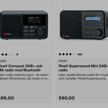
4.0 av 5 stjärnor
recensioner
3.5 av 5 stjärnor
recensioner
8
146
adio
Radio
inell Compact DAB+ och
Pinell Supersound Mini DAB
M-radio med Bluetooth
radio
iten radio med bra ljud – ta med i
Liten, batteridriven radio för musi
äskan till kontoret, på resan m.m.
och nyheter. Pinell Supersound
inell C....
Mini med sna....
699,00
590,00