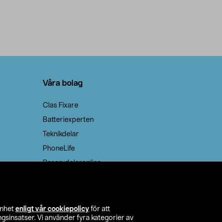
Våra bolag
Clas Fixare
Batteriexperten
Teknikdelar
PhoneLife
Reservdelaronline
Teknikmagasinet
enhet
enligt vår cookiepolicy
för att
insatser. Vi använder fyra kategorier av