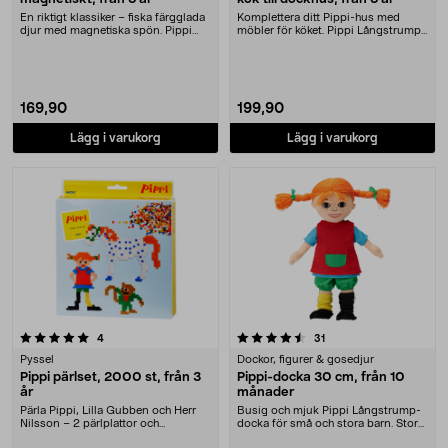
En riktigt klassiker – fiska färgglada
Komplettera ditt Pippi-hus med
djur med magnetiska spön. Pippi
möbler för köket. Pippi Långstrump
Långstrum....
möbelset kök –....
169,90
199,90
Lägg i varukorg
Lägg i varukorg
4.5 av 5 stjärnor
recensioner
recensioner
4
31
Pyssel
Dockor, figurer & gosedjur
Pippi pärlset, 2000 st, från 3
Pippi-docka 30 cm, från 10
år
månader
Pärla Pippi, Lilla Gubben och Herr
Busig och mjuk Pippi Långstrump-
Nilsson – 2 pärlplattor och
docka för små och stora barn. Stor
mönsterkort ingår....
Pippi-docka m....