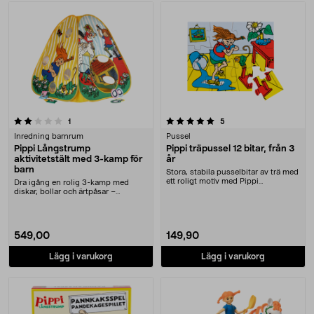
5.0 av 5 stjärnor
recensioner
recensioner
1
5
Inredning barnrum
Pussel
Pippi Långstrump
Pippi träpussel 12 bitar, från 3
aktivitetstält med 3-kamp för
år
barn
Stora, stabila pusselbitar av trä med
ett roligt motiv med Pippi
Dra igång en rolig 3-kamp med
Långstrump. Pip....
diskar, bollar och ärtpåsar –
aktiverar hela famil....
549,00
149,90
Lägg i varukorg
Lägg i varukorg