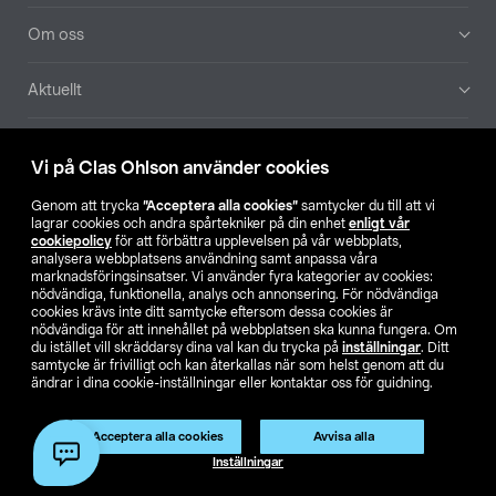
Om oss
Aktuellt
Våra bolag
Vi på Clas Ohlson använder cookies
Hitta butik
Genom att trycka
”Acceptera alla cookies”
samtycker du till att vi
lagrar cookies och andra spårtekniker på din enhet
enligt vår
cookiepolicy
för att förbättra upplevelsen på vår webbplats,
SE
NO
FI
analysera webbplatsens användning samt anpassa våra
marknadsföringsinsatser. Vi använder fyra kategorier av cookies:
nödvändiga, funktionella, analys och annonsering. För nödvändiga
cookies krävs inte ditt samtycke eftersom dessa cookies är
nödvändiga för att innehållet på webbplatsen ska kunna fungera. Om
du istället vill skräddarsy dina val kan du trycka på
inställningar
. Ditt
samtycke är frivilligt och kan återkallas när som helst genom att du
ändrar i dina cookie-inställningar eller kontaktar oss för guidning.
Köpvillkor
Privacy statement
Klubbvillkor
För företag
Ändra till priser exklusive moms
Acceptera alla cookies
Avvisa alla
Inställningar