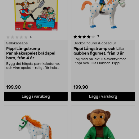
4.0 av 5 stjärnor
recensioner
7
recensioner
0
Sällskapsspel
Dockor, figurer & gosedjur
Pippi Långstrump
Pippi Långstrump och Lilla
Pannkaksspelet brädspel
Gubben figurset, från 3 år
barn, från 4 år
Följ med på lekfulla äventyr med
Pippi och Lilla Gubben. Pippi
Bygg det högsta pannkakstornet
Långstrump och he....
och vinn spelet – roligt för hela
familjen. Pippi....
199,90
199,90
Lägg i varukorg
Lägg i varukorg