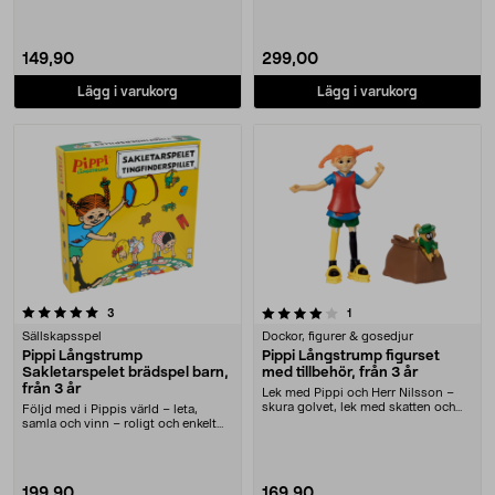
149,90
299,00
Lägg i varukorg
Lägg i varukorg
4.0 av 5 stjärnor
recensioner
recensioner
3
1
Sällskapsspel
Dockor, figurer & gosedjur
Pippi Långstrump
Pippi Långstrump figurset
Sakletarspelet brädspel barn,
med tillbehör, från 3 år
från 3 år
Lek med Pippi och Herr Nilsson –
skura golvet, lek med skatten och
Följd med i Pippis värld – leta,
mer. Lekfullt....
samla och vinn – roligt och enkelt
familjespel.....
199,90
169,90