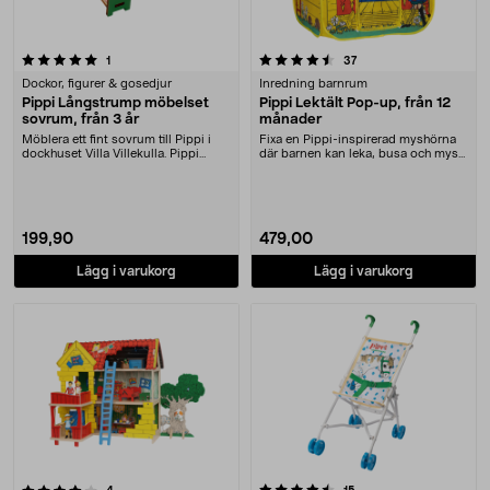
4.5 av 5 stjärnor
recensioner
recensioner
1
37
Dockor, figurer & gosedjur
Inredning barnrum
Pippi Långstrump möbelset
Pippi Lektält Pop-up, från 12
sovrum, från 3 år
månader
Möblera ett fint sovrum till Pippi i
Fixa en Pippi-inspirerad myshörna
dockhuset Villa Villekulla. Pippi
där barnen kan leka, busa och mysa.
Långstrum....
Pippi Lekt....
199,90
479,00
Lägg i varukorg
Lägg i varukorg
4.5 av 5 stjärnor
recensioner
recensioner