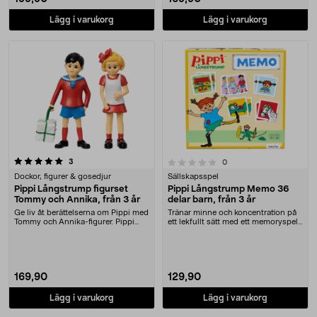
Lägg i varukorg
Lägg i varukorg
recensioner
0.0 av 5 stjärnor
3
recensioner
0
Dockor, figurer & gosedjur
Sällskapsspel
Pippi Långstrump figurset
Pippi Långstrump Memo 36
Tommy och Annika, från 3 år
delar barn, från 3 år
Ge liv åt berättelserna om Pippi med
Tränar minne och koncentration på
Tommy och Annika-figurer. Pippi
ett lekfullt sätt med ett memoryspel
Långstrump ....
med Pippi....
169,90
129,90
Lägg i varukorg
Lägg i varukorg