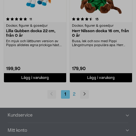
4.5 av 5 stjärnor
recensioner
recensioner
11
15
Dockor, figurer & gosedjur
Dockor, figurer & gosedjur
Lilla Gubben docka 22 cm,
Herr Nilsson docka 16 cm, från
från 0 år
0 år
En mjuk och lättburen version av
Busa, lek och sov med Pippi
Pippis alldeles egna prickiga häst.
Långstrumps populära apa. Herr
Lilla Gubbe....
Nilsson-docka med bro....
199,90
179,90
Lägg i varukorg
Lägg i varukorg
1
2
Sidfot
Kundservice
Mitt konto