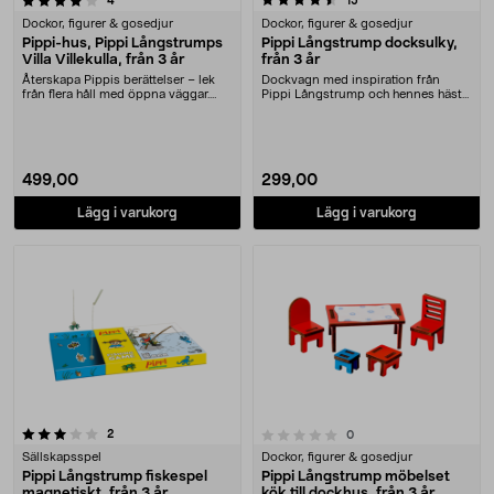
4
15
Dockor, figurer & gosedjur
Dockor, figurer & gosedjur
Pippi-hus, Pippi Långstrumps
Pippi Långstrump docksulky,
Villa Villekulla, från 3 år
från 3 år
Återskapa Pippis berättelser – lek
Dockvagn med inspiration från
från flera håll med öppna väggar.
Pippi Långstrump och hennes häst
Pippi Långs....
Lilla Gubben. Pip....
499,00
299,00
Lägg i varukorg
Lägg i varukorg
recensioner
0.0 av 5 stjärnor
2
recensioner
0
Sällskapsspel
Dockor, figurer & gosedjur
Pippi Långstrump fiskespel
Pippi Långstrump möbelset
magnetiskt, från 3 år
kök till dockhus, från 3 år