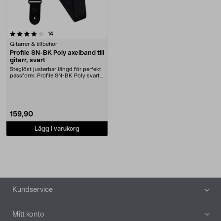
recensioner
14
Gitarrer & tillbehör
Profile SN-BK Poly axelband till
gitarr, svart
Steglöst justerbar längd för perfekt
passform. Profile SN-BK Poly svart
axelband....
159,90
Lägg i varukorg
Sidfot
Kundservice
Mitt konto