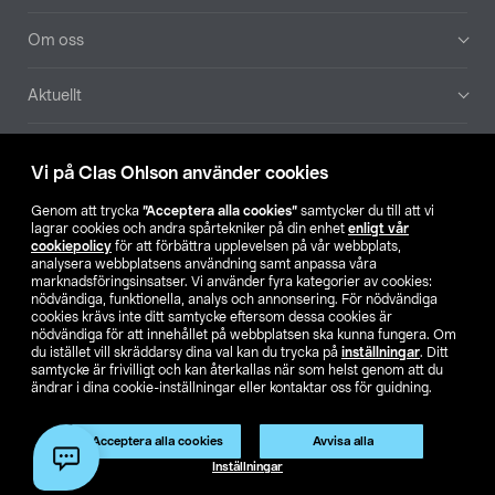
Om oss
Aktuellt
Våra bolag
Vi på Clas Ohlson använder cookies
Hitta butik
Genom att trycka
”Acceptera alla cookies”
samtycker du till att vi
lagrar cookies och andra spårtekniker på din enhet
enligt vår
cookiepolicy
för att förbättra upplevelsen på vår webbplats,
SE
NO
FI
analysera webbplatsens användning samt anpassa våra
marknadsföringsinsatser. Vi använder fyra kategorier av cookies:
nödvändiga, funktionella, analys och annonsering. För nödvändiga
cookies krävs inte ditt samtycke eftersom dessa cookies är
nödvändiga för att innehållet på webbplatsen ska kunna fungera. Om
du istället vill skräddarsy dina val kan du trycka på
inställningar
. Ditt
samtycke är frivilligt och kan återkallas när som helst genom att du
ändrar i dina cookie-inställningar eller kontaktar oss för guidning.
Köpvillkor
Privacy statement
Klubbvillkor
För företag
Ändra till priser exklusive moms
Acceptera alla cookies
Avvisa alla
Inställningar