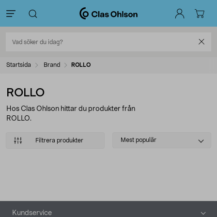
Startsida
Brand
ROLLO
ROLLO
Hos Clas Ohlson hittar du produkter från
ROLLO.
Select
Mest populär
Filtrera produkter
sorting
Produkter
Sidfot
Kundservice