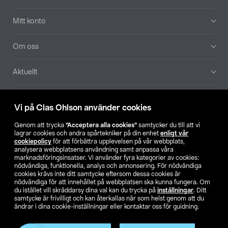
Mitt konto
Om oss
Aktuellt
Våra bolag
Vi på Clas Ohlson använder cookies
Hitta butik
Genom att trycka
”Acceptera alla cookies”
samtycker du till att vi
lagrar cookies och andra spårtekniker på din enhet
enligt vår
cookiepolicy
för att förbättra upplevelsen på vår webbplats,
SE
NO
FI
analysera webbplatsens användning samt anpassa våra
marknadsföringsinsatser. Vi använder fyra kategorier av cookies:
nödvändiga, funktionella, analys och annonsering. För nödvändiga
cookies krävs inte ditt samtycke eftersom dessa cookies är
nödvändiga för att innehållet på webbplatsen ska kunna fungera. Om
du istället vill skräddarsy dina val kan du trycka på
inställningar
. Ditt
samtycke är frivilligt och kan återkallas när som helst genom att du
ändrar i dina cookie-inställningar eller kontaktar oss för guidning.
Köpvillkor
Privacy statement
Klubbvillkor
För företag
Ändra till priser exklusive moms