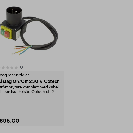
recensioner
0
ygg reservdelar
åslag On/Off 230 V Cotech
trömbrytare komplett med kabel.
ill bordscirkelsåg Cotech st 12
1695,00