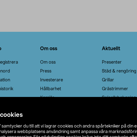
o
Om oss
Aktuellt
egistrera
Om oss
Presenter
enord
Press
Städ & rengöring
ation
Investerare
Grillar
istorik
Hållbarhet
Grästrimmer
Karriär
Solcellsbelysning
 cookies
”
samtycker du till att vi lagrar cookies och andra spårtekniker på din 
analysera webbplatsens användning samt anpassa våra marknadsförings