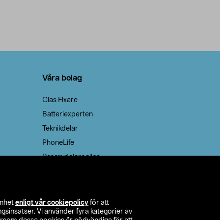
Våra bolag
Clas Fixare
Batteriexperten
Teknikdelar
PhoneLife
Reservdelaronline
Teknikmagasinet
enhet
enligt vår cookiepolicy
för att
insatser. Vi använder fyra kategorier av