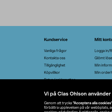
Sidfot
Kundservice
Mitt kont
Vanliga frågor
Logga in/R
Kontakta oss
Glömt lös
Tillgänglighet
Min inform
Köpvillkor
Min orderh
Retur / reklamation
Elavfall
Vi på Clas Ohlson använder
Cookie policy
Leveransalternativ
Genom att trycka
”Acceptera alla cookies
förbättra upplevelsen på vår webbplats, 