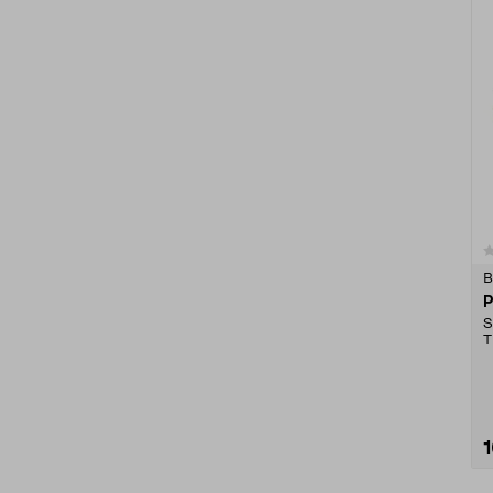
0.0 av 5 stjärnor
B
P
S
T