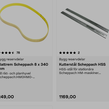
5.0 av 5 stjärnor
recensioner
5.0 av 5 stjärnor
recensioner
78
2
ygg reservdelar
Bygg reservdelar
lattrem Scheppach 8 x 340
Kutterstål Scheppach HSS
mm
HSS-stål för stationära
Scheppach HM-maskiner.
ill rikt- och planhyvel
HMS260, HM2, HM0 & HMC260.
cheppach:HM0HM0-
Ersä....
oloHM2HM2-GHMS 260 HMC
600/3200
249,00
1169,00