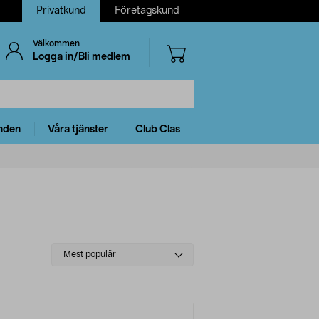
Privatkund
Företagskund
Välkommen
Logga in/Bli medlem
nden
Våra tjänster
Club Clas
Select
Mest populär
sorting