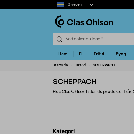
Select
Sweden
market
Hem
El
Fritid
Bygg
Startsida
Brand
SCHEPPACH
SCHEPPACH
Hos Clas Ohlson hittar du produkter fr
Förfina
P
Kategori