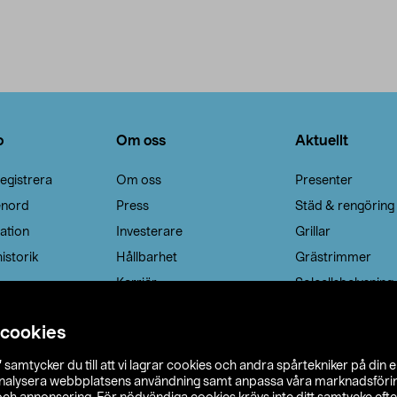
o
Om oss
Aktuellt
egistrera
Om oss
Presenter
enord
Press
Städ & rengöring
ation
Investerare
Grillar
istorik
Hållbarhet
Grästrimmer
Karriär
Solcellsbelysning
 cookies
”
samtycker du till att vi lagrar cookies och andra spårtekniker på din 
analysera webbplatsens användning samt anpassa våra marknadsförings