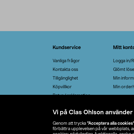
Sidfot
Kundservice
Mitt kont
Vanliga frågor
Logga in/R
Kontakta oss
Glömt lös
Tillgänglighet
Min inform
Köpvillkor
Min orderh
Retur / reklamation
Elavfall
Vi på Clas Ohlson använder
Cookie policy
Leveransalternativ
Genom att trycka
”Acceptera alla cookies
förbättra upplevelsen på vår webbplats, 