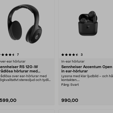
4.5 av 5 stjärnor
recensioner
4.0 av 5 stjärnor
recensioner
7
3
ver-ear hörlurar
In-ear hörlurar
ennheiser RS 120-W
Sennheiser Accentum Open
rådlösa hörlurar med
in ear-hörlurar
addstation
rådlösa over ear-hörlurar med
Lyssna med klar ljudbild – och hål
ögkvalitativt stereoljud och tydligt
kontakten....
al. Sennhe....
Färg:
Svart
1599,00
990,00