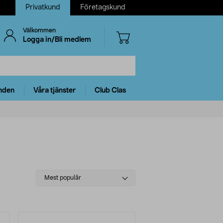
Privatkund
Företagskund
Välkommen
Logga in/Bli medlem
nden
Våra tjänster
Club Clas
Select
Mest populär
sorting