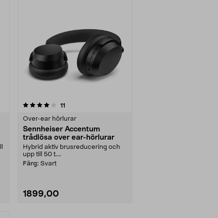
recensioner
11
Over-ear hörlurar
Sennheiser Accentum
trådlösa over ear-hörlurar
l
Hybrid aktiv brusreducering och
upp till 50 t....
Färg:
Svart
1899,00