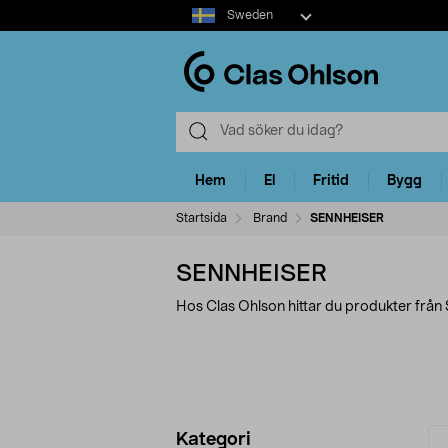
Select
Sweden
market
Hem
El
Fritid
Bygg
Startsida
Brand
SENNHEISER
SENNHEISER
Hos Clas Ohlson hittar du produkter frå
Förfina
P
Kategori