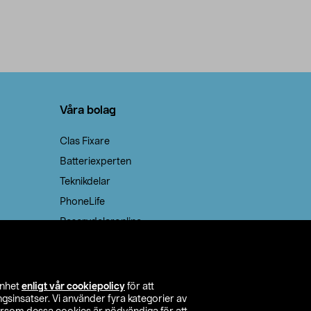
Våra bolag
Clas Fixare
Batteriexperten
Teknikdelar
PhoneLife
Reservdelaronline
Teknikmagasinet
enhet
enligt vår cookiepolicy
för att
insatser. Vi använder fyra kategorier av