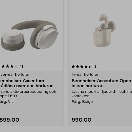
4.5 av 5 stjärnor
recensioner
recensioner
11
3
ver-ear hörlurar
In-ear hörlurar
ennheiser Accentum
Sennheiser Accentum Open
rådlösa over ear-hörlurar
in ear-hörlurar
ybrid aktiv brusreducering och
Lyssna med klar ljudbild – och hål
pp till 50 t....
kontakten....
ärg:
Vit
Färg:
Beige
1899,00
990,00