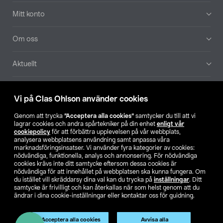
Mitt konto
Om oss
Aktuellt
Våra bolag
Vi på Clas Ohlson använder cookies
Hitta butik
Genom att trycka
”Acceptera alla cookies”
samtycker du till att vi
lagrar cookies och andra spårtekniker på din enhet
enligt vår
cookiepolicy
för att förbättra upplevelsen på vår webbplats,
SE
NO
FI
analysera webbplatsens användning samt anpassa våra
marknadsföringsinsatser. Vi använder fyra kategorier av cookies:
nödvändiga, funktionella, analys och annonsering. För nödvändiga
cookies krävs inte ditt samtycke eftersom dessa cookies är
nödvändiga för att innehållet på webbplatsen ska kunna fungera. Om
du istället vill skräddarsy dina val kan du trycka på
inställningar
. Ditt
samtycke är frivilligt och kan återkallas när som helst genom att du
ändrar i dina cookie-inställningar eller kontaktar oss för guidning.
Köpvillkor
Privacy statement
Klubbvillkor
För företag
Ändra till priser exklusive moms
Acceptera alla cookies
Avvisa alla