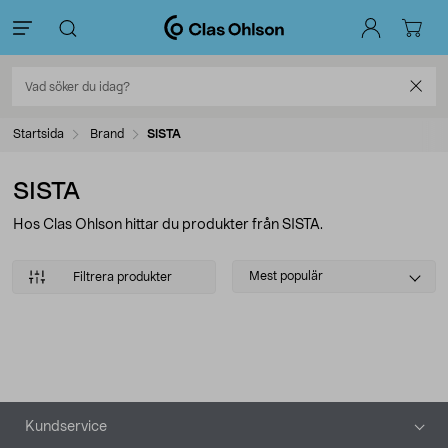
Startsida
Brand
SISTA
SISTA
Hos Clas Ohlson hittar du produkter från SISTA.
Select
Mest populär
Filtrera produkter
sorting
Produkter
Sidfot
Kundservice