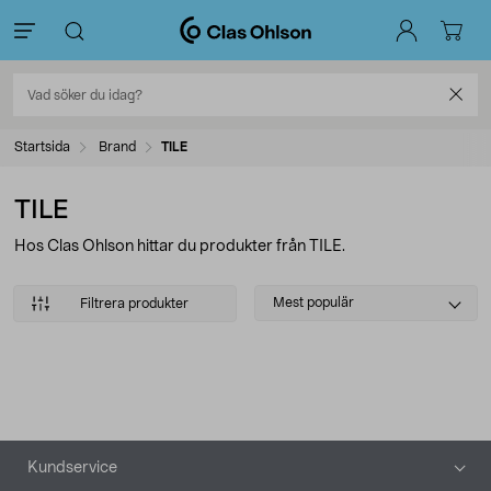
Startsida
Brand
TILE
TILE
Hos Clas Ohlson hittar du produkter från TILE.
Select
Mest populär
Filtrera produkter
sorting
Produkter
Sidfot
Kundservice