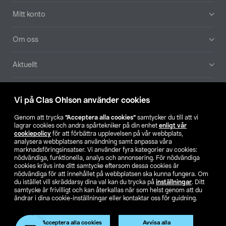
Mitt konto
Om oss
Aktuellt
Våra bolag
Vi på Clas Ohlson använder cookies
Hitta butik
Genom att trycka
”Acceptera alla cookies”
samtycker du till att vi
lagrar cookies och andra spårtekniker på din enhet
enligt vår
cookiepolicy
för att förbättra upplevelsen på vår webbplats,
SE
NO
FI
analysera webbplatsens användning samt anpassa våra
marknadsföringsinsatser. Vi använder fyra kategorier av cookies:
nödvändiga, funktionella, analys och annonsering. För nödvändiga
cookies krävs inte ditt samtycke eftersom dessa cookies är
nödvändiga för att innehållet på webbplatsen ska kunna fungera. Om
du istället vill skräddarsy dina val kan du trycka på
inställningar
. Ditt
samtycke är frivilligt och kan återkallas när som helst genom att du
ändrar i dina cookie-inställningar eller kontaktar oss för guidning.
Köpvillkor
Privacy statement
Klubbvillkor
För företag
Ändra till priser exklusive moms
Acceptera alla cookies
Avvisa alla