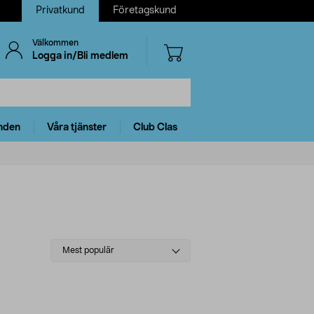
Privatkund
Företagskund
Välkommen
Logga in/Bli medlem
nden
Våra tjänster
Club Clas
Select
Mest populär
sorting