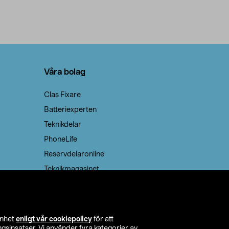
Våra bolag
Clas Fixare
Batteriexperten
Teknikdelar
PhoneLife
Reservdelaronline
Teknikmagasinet
enhet
enligt vår cookiepolicy
för att
insatser. Vi använder fyra kategorier av