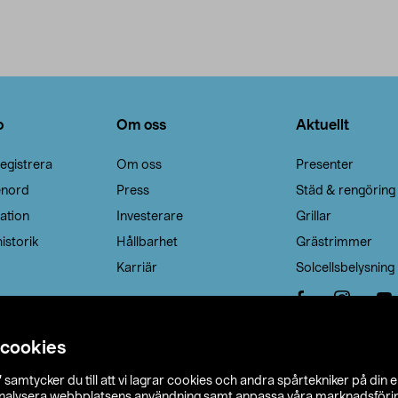
o
Om oss
Aktuellt
egistrera
Om oss
Presenter
enord
Press
Städ & rengöring
ation
Investerare
Grillar
istorik
Hållbarhet
Grästrimmer
Karriär
Solcellsbelysning
 cookies
”
samtycker du till att vi lagrar cookies och andra spårtekniker på din 
analysera webbplatsens användning samt anpassa våra marknadsförings