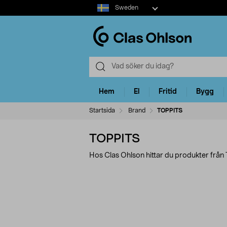
Select
Sweden
market
Hem
El
Fritid
Bygg
Startsida
Brand
TOPPITS
TOPPITS
Hos Clas Ohlson hittar du produkter från
Förfina
P