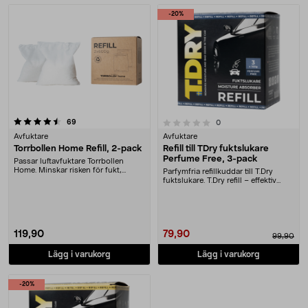
-20%
recensioner
0.0 av 5 stjärnor
69
recensioner
0
Avfuktare
Avfuktare
Torrbollen Home Refill, 2-pack
Refill till TDry fuktslukare
Perfume Free, 3-pack
Passar luftavfuktare Torrbollen
Home. Minskar risken för fukt,
Parfymfria refillkuddar till T.Dry
mögel och dålig l....
fuktslukare. T.Dry refill – effektiv
fuktarbs....
119,90
79,90
99,90
Lägg i varukorg
Lägg i varukorg
-20%