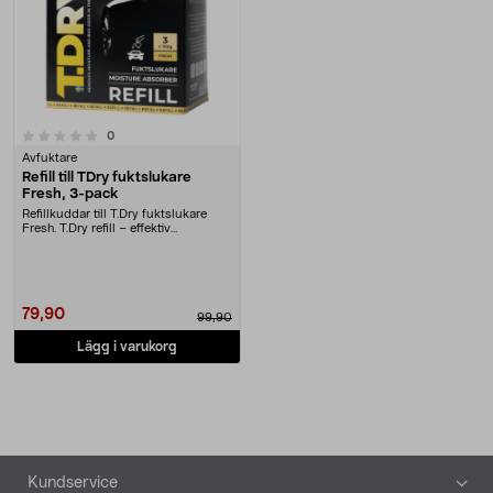
recensioner
0
Avfuktare
Refill till TDry fuktslukare
Fresh, 3-pack
Refillkuddar till T.Dry fuktslukare
Fresh. T.Dry refill – effektiv
fuktarbsobent....
79,90
99,90
Lägg i varukorg
Sidfot
Kundservice