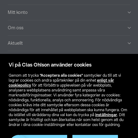
Mitt konto
Om oss
Aktuellt
Våra bolag
Vi på Clas Ohlson använder cookies
Hitta butik
Genom att trycka
”Acceptera alla cookies”
samtycker du till att vi
lagrar cookies och andra spårtekniker på din enhet
enligt vår
cookiepolicy
för att förbättra upplevelsen på vår webbplats,
SE
NO
FI
analysera webbplatsens användning samt anpassa våra
marknadsföringsinsatser. Vi använder fyra kategorier av cookies:
nödvändiga, funktionella, analys och annonsering. För nödvändiga
cookies krävs inte ditt samtycke eftersom dessa cookies är
nödvändiga för att innehållet på webbplatsen ska kunna fungera. Om
du istället vill skräddarsy dina val kan du trycka på
inställningar
. Ditt
samtycke är frivilligt och kan återkallas när som helst genom att du
ändrar i dina cookie-inställningar eller kontaktar oss för guidning.
Köpvillkor
Privacy statement
Klubbvillkor
För företag
Ändra till priser exklusive moms