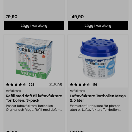
79,90
149,90
Lägg i varukorg
Lägg i varukorg
4.5 av 5 stjärnor
recensioner
(26,63/st)
recensioner
528
176
Avfuktare
Avfuktare
Refill med doft till luftavfuktare
Luftavfuktare Torrbollen Mega
Torrbollen, 3-pack
2,5 liter
Passar luftavfuktare Torrbollen
Extra stor fuktslukare för platser
Orginal och Mega. Refill med doft –
utan el. Luftavfuktare Torrbollen
för Mega anv....
minskar ris....