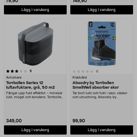
79,90
149,90
Lägg i varukorg
Lägg i varukorg
recensioner
0.0 av 5 stjärnor
5
recensioner
0
Avfuktare
Klädvård
Torrbollen Series 12
Absodry by Torrbollen
luftavfuktare, grå, 50 m2
SmellWell absorber skor
Fångar upp fukt effektivt – minskar
Tar bort lukt och fukt i skor, väskor
lukt, mögel och kondens. Torrbollen
och utrustning. Absodry by
Home Ser....
Torrbollen Smel....
349,00
99,90
Lägg i varukorg
Lägg i varukorg