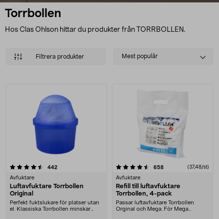
Torrbollen
Hos Clas Ohlson hittar du produkter från TORRBOLLEN.
Select
Mest populär
Filtrera produkter
sorting
Produkter
4.5 av 5 stjärnor
recensioner
recensioner
(37,48/st)
442
658
Avfuktare
Avfuktare
Luftavfuktare Torrbollen
Refill till luftavfuktare
Original
Torrbollen, 4-pack
Perfekt fuktslukare för platser utan
Passar luftavfuktare Torrbollen
el. Klassiska Torrbollen minskar
Orginal och Mega. För Mega
risken för....
används 3 påsar samti....