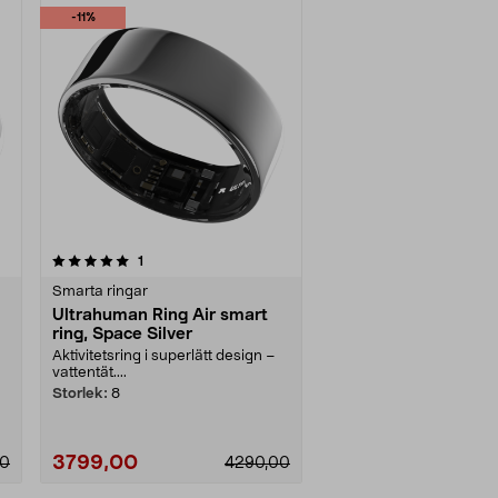
-11%
recensioner
1
Smarta ringar
Ultrahuman Ring Air smart
ring, Space Silver
Aktivitetsring i superlätt design –
vattentät....
Storlek:
8
3799,00
00
4290,00