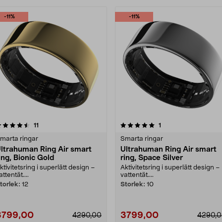
-11%
-11%
5.0 av 5 stjärnor
recensioner
5.0 av 5 stjärnor
recensioner
11
1
marta ringar
Smarta ringar
ltrahuman Ring Air smart
Ultrahuman Ring Air smart
ing, Bionic Gold
ring, Space Silver
ktivitetsring i superlätt design –
Aktivitetsring i superlätt design –
attentät....
vattentät....
torlek:
12
Storlek:
10
3799,00
3799,00
4290,00
4290,