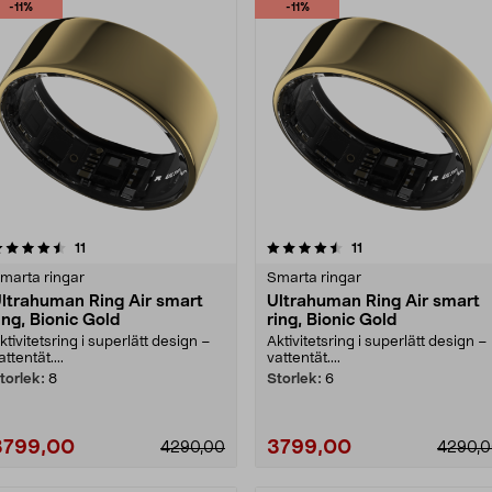
-11%
-11%
4.5 av 5 stjärnor
recensioner
5.0 av 5 stjärnor
recensioner
11
11
marta ringar
Smarta ringar
ltrahuman Ring Air smart
Ultrahuman Ring Air smart
ing, Bionic Gold
ring, Bionic Gold
ktivitetsring i superlätt design –
Aktivitetsring i superlätt design –
attentät....
vattentät....
torlek:
8
Storlek:
6
3799,00
3799,00
4290,00
4290,