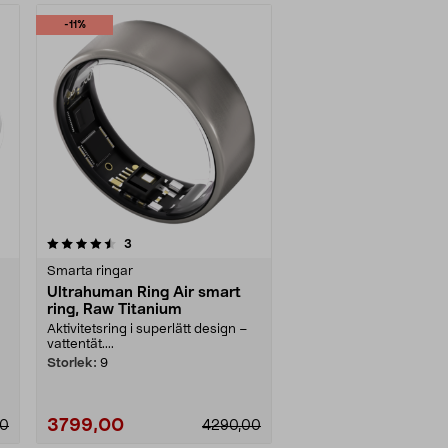
-11%
recensioner
3
Smarta ringar
Ultrahuman Ring Air smart
ring, Raw Titanium
Aktivitetsring i superlätt design –
vattentät....
Storlek:
9
3799,00
00
4290,00