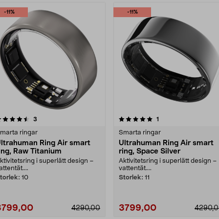
-11%
-11%
5.0 av 5 stjärnor
recensioner
4.5 av 5 stjärnor
recensioner
3
1
marta ringar
Smarta ringar
ltrahuman Ring Air smart
Ultrahuman Ring Air smart
ing, Raw Titanium
ring, Space Silver
ktivitetsring i superlätt design –
Aktivitetsring i superlätt design –
attentät....
vattentät....
torlek:
10
Storlek:
11
3799,00
3799,00
4290,00
4290,