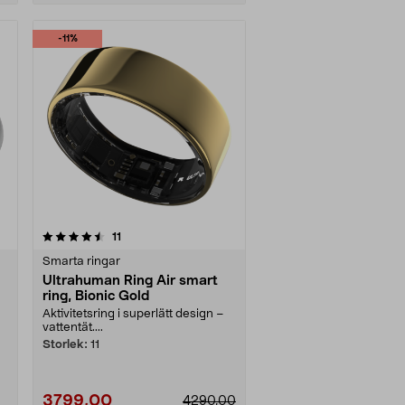
-11%
recensioner
11
Smarta ringar
Ultrahuman Ring Air smart
ring, Bionic Gold
Aktivitetsring i superlätt design –
vattentät....
Storlek:
11
3799,00
4290,00