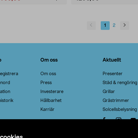
1
2
o
Om oss
Aktuellt
egistrera
Om oss
Presenter
enord
Press
Städ & rengöring
ation
Investerare
Grillar
istorik
Hållbarhet
Grästrimmer
Karriär
Solcellsbelysning
 cookies