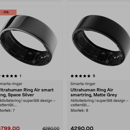
-11%
5.0 av 5 stjärnor
recensioner
4.5 av 5 stjärnor
recensioner
1
5
marta ringar
Smarta ringar
ltrahuman Ring Air smart
Ultrahuman Ring Air
ing, Space Silver
smartring, Matte Grey
ktivitetsring i superlätt design –
Aktivitetsring i superlätt design –
attentät....
vattentät....
torlek:
7
Storlek:
8
3799,00
4290,00
4290,00