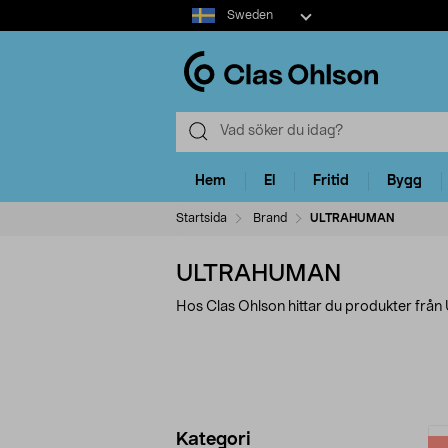
Select
Sweden
market
Hem
El
Fritid
Bygg
Startsida
Brand
ULTRAHUMAN
ULTRAHUMAN
Hos Clas Ohlson hittar du produkter fr
Förfina
P
Kategori