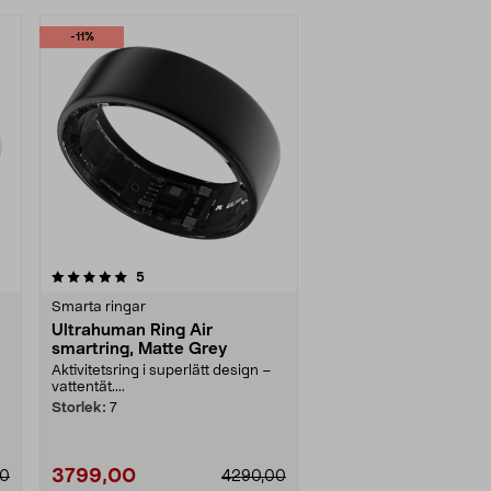
-11%
recensioner
5
Smarta ringar
Ultrahuman Ring Air
smartring, Matte Grey
Aktivitetsring i superlätt design –
vattentät....
Storlek:
7
3799,00
00
4290,00