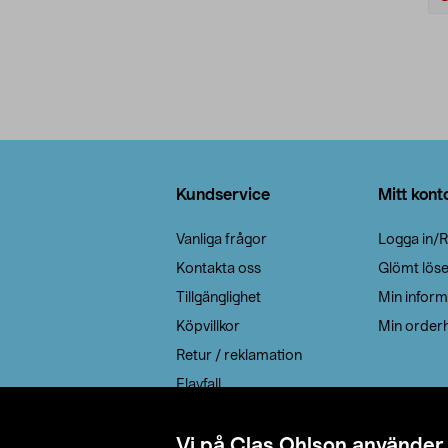
Sidfot
Kundservice
Mitt kont
Vanliga frågor
Logga in/R
Kontakta oss
Glömt lös
Tillgänglighet
Min inform
Köpvillkor
Min orderh
Retur / reklamation
Elavfall
Cookie policy
Leveransalternativ
Vi på Clas Ohlson använder