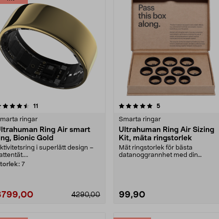
5.0 av 5 stjärnor
recensioner
4.5 av 5 stjärnor
recensioner
11
5
marta ringar
Smarta ringar
ltrahuman Ring Air smart
Ultrahuman Ring Air Sizing
ing, Bionic Gold
Kit, mäta ringstorlek
ktivitetsring i superlätt design –
Mät ringstorlek för bästa
attentät....
datanoggrannhet med din
Ultrahuman smartring. Ultrahum..
torlek:
7
3799,00
99,90
4290,00