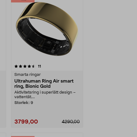
recensioner
11
Smarta ringar
Ultrahuman Ring Air smart
ring, Bionic Gold
Aktivitetsring i superlätt design –
vattentät....
..
Storlek:
9
3799,00
4290,00