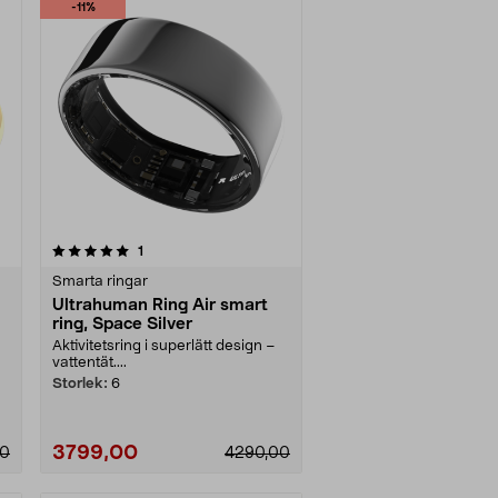
-11%
recensioner
1
Smarta ringar
Ultrahuman Ring Air smart
ring, Space Silver
Aktivitetsring i superlätt design –
vattentät....
Storlek:
6
3799,00
00
4290,00