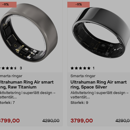
-11%
-11%
5.0 av 5 stjärnor
recensioner
5.0 av 5 stjärnor
recensioner
3
1
marta ringar
Smarta ringar
ltrahuman Ring Air smart
Ultrahuman Ring Air smart
ing, Raw Titanium
ring, Space Silver
ktivitetsring i superlätt design –
Aktivitetsring i superlätt design –
attentät....
vattentät....
torlek:
7
Storlek:
9
3799,00
3799,00
4290,00
4290,