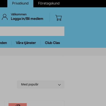
Privatkund
Företagskund
Välkommen
Logga in/Bli medlem
nden
Våra tjänster
Club Clas
Select
Mest populär
sorting
-11%