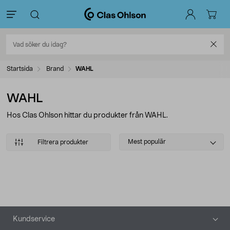
Startsida
Brand
WAHL
WAHL
Hos Clas Ohlson hittar du produkter från WAHL.
Select
Mest populär
Filtrera produkter
sorting
Produkter
Sidfot
Kundservice