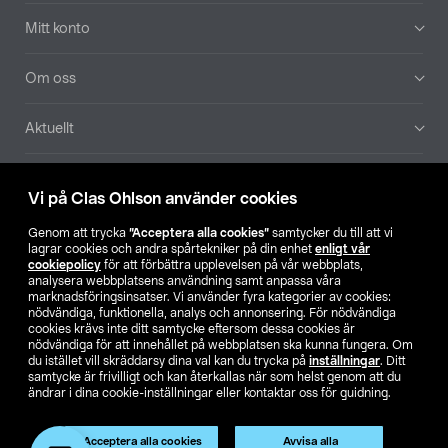
Mitt konto
Om oss
Aktuellt
Våra bolag
Vi på Clas Ohlson använder cookies
Hitta butik
Genom att trycka
”Acceptera alla cookies”
samtycker du till att vi
lagrar cookies och andra spårtekniker på din enhet
enligt vår
cookiepolicy
för att förbättra upplevelsen på vår webbplats,
SE
NO
FI
analysera webbplatsens användning samt anpassa våra
marknadsföringsinsatser. Vi använder fyra kategorier av cookies:
nödvändiga, funktionella, analys och annonsering. För nödvändiga
cookies krävs inte ditt samtycke eftersom dessa cookies är
nödvändiga för att innehållet på webbplatsen ska kunna fungera. Om
du istället vill skräddarsy dina val kan du trycka på
inställningar
. Ditt
samtycke är frivilligt och kan återkallas när som helst genom att du
ändrar i dina cookie-inställningar eller kontaktar oss för guidning.
Köpvillkor
Privacy statement
Klubbvillkor
För företag
Ändra till priser exklusive moms
Acceptera alla cookies
Avvisa alla