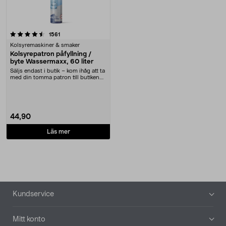
recensioner
1561
Kolsyremaskiner & smaker
Kolsyrepatron påfyllning /
byte Wassermaxx, 60 liter
Säljs endast i butik – kom ihåg att ta
med din tomma patron till butiken.
Kolsyr....
44,90
Läs mer
Sidfot
Kundservice
Mitt konto