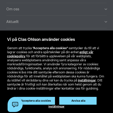
Om oss
Aktuellt
Våra bolag
Vi på Clas Ohlson använder cookies
Hitta butik
Genom att trycka
”Acceptera alla cookies”
samtycker du till att vi
lagrar cookies och andra spårtekniker på din enhet
enligt vår
cookiepolicy
för att förbättra upplevelsen på vår webbplats,
SE
NO
FI
analysera webbplatsens användning samt anpassa våra
marknadsföringsinsatser. Vi använder fyra kategorier av cookies:
nödvändiga, funktionella, analys och annonsering. För nödvändiga
cookies krävs inte ditt samtycke eftersom dessa cookies är
nödvändiga för att innehållet på webbplatsen ska kunna fungera. Om
du istället vill skräddarsy dina val kan du trycka på
inställningar
. Ditt
samtycke är frivilligt och kan återkallas när som helst genom att du
ändrar i dina cookie-inställningar eller kontaktar oss för guidning.
Köpvillkor
Privacy statement
Klubbvillkor
För företag
Ändra till priser exklusive moms
Acceptera alla cookies
Avvisa alla
Inställningar