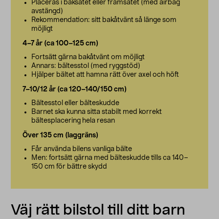
Placeras i baksätet eller framsätet (med airbag
avstängd)
Rekommendation: sitt bakåtvänt så länge som
möjligt
4–7 år (ca 100–125 cm)
Fortsätt gärna bakåtvänt om möjligt
Annars: bältesstol (med ryggstöd)
Hjälper bältet att hamna rätt över axel och höft
7–10/12 år (ca 120–140/150 cm)
Bältesstol eller bälteskudde
Barnet ska kunna sitta stabilt med korrekt
bältesplacering hela resan
Över 135 cm (laggräns)
Får använda bilens vanliga bälte
Men: fortsätt gärna med bälteskudde tills ca 140–
150 cm för bättre skydd
Väj rätt bilstol till ditt barn