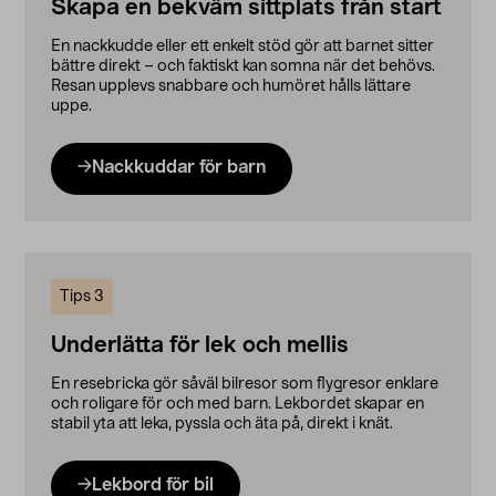
Skapa en bekväm sittplats från start
En nackkudde eller ett enkelt stöd gör att barnet sitter
bättre direkt – och faktiskt kan somna när det behövs.
Resan upplevs snabbare och humöret hålls lättare
uppe.
Nackkuddar för barn
Tips 3
Underlätta för lek och mellis
En resebricka gör såväl bilresor som flygresor enklare
och roligare för och med barn. Lekbordet skapar en
stabil yta att leka, pyssla och äta på, direkt i knät.
Lekbord för bil