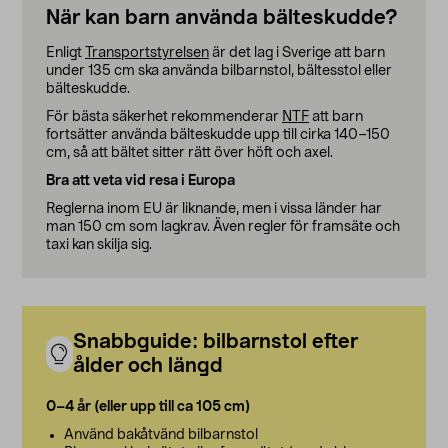
När kan barn använda bälteskudde?
Enligt
Transportstyrelsen
är det lag i Sverige att barn
under 135 cm ska använda bilbarnstol, bältesstol eller
bälteskudde.
För bästa säkerhet rekommenderar
NTF
att barn
fortsätter använda bälteskudde upp till cirka 140–150
cm, så att bältet sitter rätt över höft och axel.
Bra att veta vid resa i Europa
Reglerna inom EU är liknande, men i vissa länder har
man 150 cm som lagkrav. Även regler för framsäte och
taxi kan skilja sig.
Snabbguide: bilbarnstol efter
ålder och längd
0–4 år (eller upp till ca 105 cm)
Använd bakåtvänd bilbarnstol