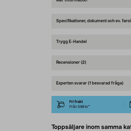
Mer information
Specifikationer, dokument och ev. faro
Trygg E-Handel
Recensioner
(2)
Experten svarar
(1 besvarad fråga)
Fri frakt
Från 599 kr*
Toppsäljare inom samma ka