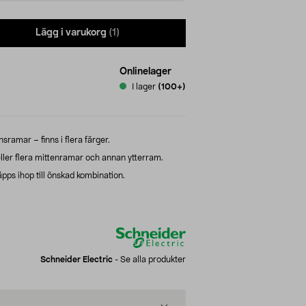
Lägg i varukorg
(1)
Onlinelager
I lager
(100+)
ramar – finns i flera färger.
ler flera mittenramar och annan ytterram.
ps ihop till önskad kombination.
Schneider Electric
-
Se alla produkter