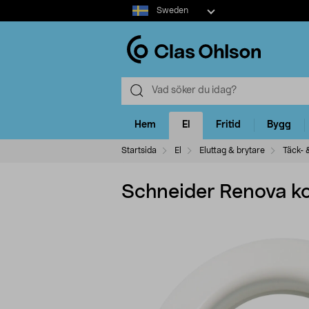
Select
Sweden
market
Hem
El
Fritid
Bygg
Startsida
El
Eluttag & brytare
Täck- 
Schneider Renova ko