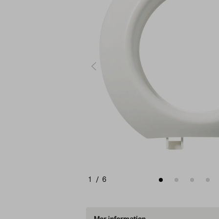
1
/
6