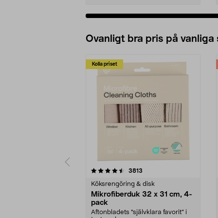
Ovanligt bra pris på vanliga
Kolla priset
5av 5 stjärnor
4.0av 5 stjärnor
recensioner
3813
Köksrengöring & disk
Mikrofiberduk 32 x 31 cm, 4-
pack
Aftonbladets "självklara favorit” i