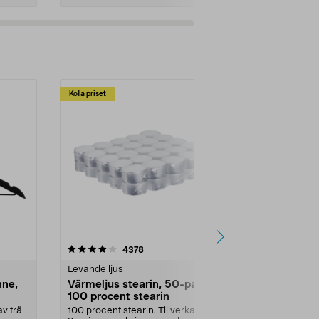
Kolla priset
Multibuy
4.5av 5 stjärnor
recensioner
4.5
4378
2
Levande ljus
Rengöringsm
nne,
Värmeljus stearin, 50-pack,
Bikarbonat
100 procent stearin
Ett allsidigt 
städning och 
v trä
100 procent stearin. Tillverkade i