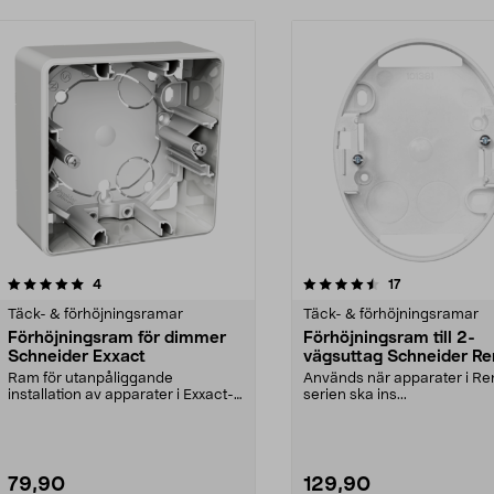
4.5 av 5 stjärnor
recensioner
5.0 av 5 stjärnor
recensioner
4
17
Täck- & förhöjningsramar
Täck- & förhöjningsramar
Förhöjningsram för dimmer
Förhöjningsram till 2-
Schneider Exxact
vägsuttag Schneider R
Ram för utanpåliggande
Används när apparater i R
installation av apparater i Exxact-
serien ska ins...
serien. Extra djup dos...
79,90
129,90