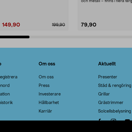
Noppborttagaren fräs...
och metall – finns i flera färg
Galge med sv...
149,90
79,90
199,90
Lägg i varukorg
Lägg i varukorg
o
Om oss
Aktuellt
egistrera
Om oss
Presenter
enord
Press
Städ & rengöring
ation
Investerare
Grillar
istorik
Hållbarhet
Grästrimmer
Karriär
Solcellsbelysning