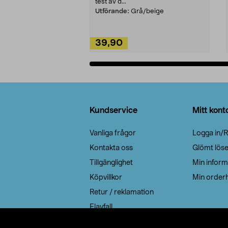
test av d...
Utförande:
Grå/beige
39,90
Lägg i varukorg
Sidfot
Kundservice
Mitt kont
Vanliga frågor
Logga in/R
Kontakta oss
Glömt lös
Tillgänglighet
Min inform
Köpvillkor
Min orderh
Retur / reklamation
Elavfall
Cookie policy