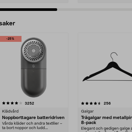
 saker
-25%
4.5av 5 stjärnor
recensioner
4.0av 5 stjärnor
recensioner
3252
256
Klädvård
Galgar
Noppborttagare batteridriven
Trägalgar med metallpi
8-pack
Vårda kläder och andra textilier –
ta bort noppor och ludd.
Elegant och gedigen galge a