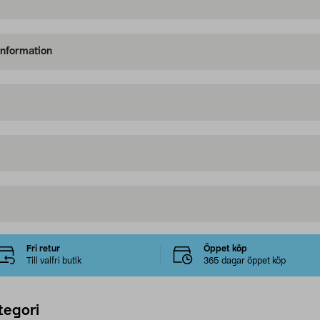
information
Fri retur
Öppet köp
Till valfri butik
365 dagar öppet köp
tegori