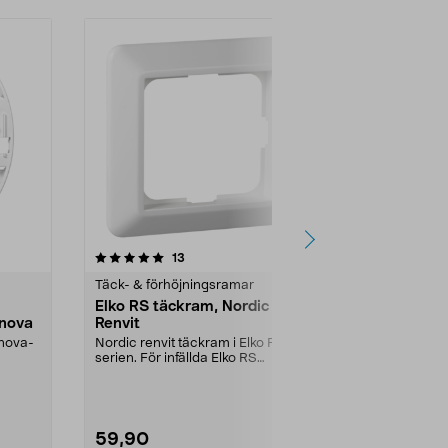
4.5 av 5 stjärnor
recensioner
4.5
13
8
Täck- & förhöjningsramar
Täck- & förh
Elko RS täckram, Nordic
Förhöjnings
enova
Renvit
strömbryta
Renova, 21
enova-
Nordic renvit täckram i Elko RS-
Används när 
serien. För infällda Elko RS
serien ska ins.
strömbrytare, dimme...
59,90
109,90