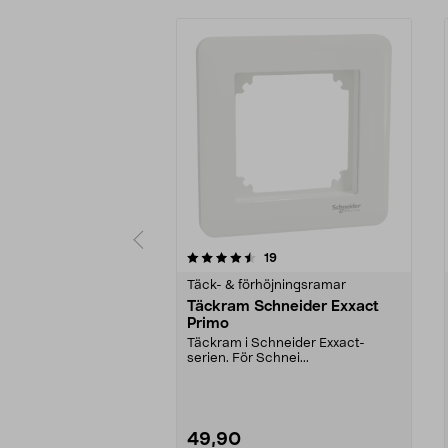
5 av 5 stjärnor
5.0 av 5 stjärnor
recensioner
19
Täck- & förhöjningsramar
Täckram Schneider Exxact
Primo
Täckram i Schneider Exxact-
serien. För Schnei...
49,90