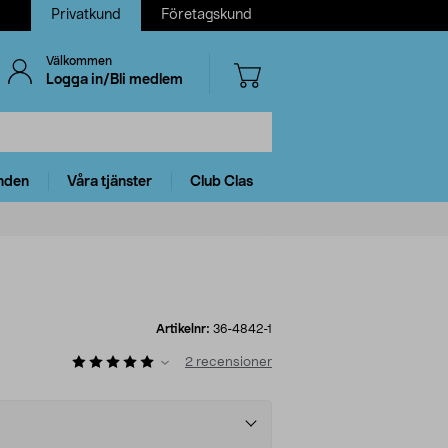
Privatkund
Företagskund
Välkommen
Logga in/Bli medlem
nden
Våra tjänster
Club Clas
Artikelnr:
36-4842-1
2
recensioner