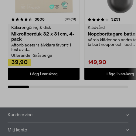
4.0av 5 stjärnor
recensioner
4.5av 5 stjärnor
recensio
3808
3251
(9,97/st)
Köksrengöring & disk
Klädvård
Mikrofiberduk 32 x 31 cm, 4-
Noppborttagare batter
pack
Vårda kläder och andra tex
ta bort noppor och ludd.
Aftonbladets "självklara favorit” i
Noppborttagaren fräs...
test av d...
Utförande:
Grå/beige
39,90
149,90
Lägg i varukorg
Lägg i varukorg
Sidfot
Kundservice
Mitt konto