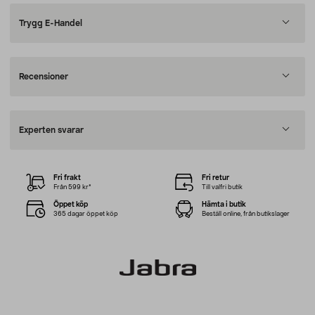
Trygg E-Handel
Recensioner
Experten svarar
Fri frakt
Fri retur
Från 599 kr*
Till valfri butik
Öppet köp
Hämta i butik
365 dagar öppet köp
Beställ online, från butikslager