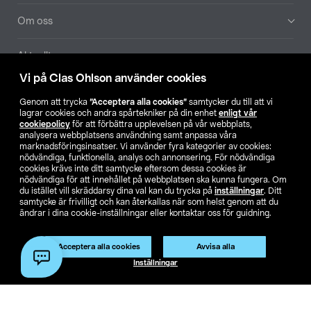
Om oss
Aktuellt
Vi på Clas Ohlson använder cookies
Våra bolag
Genom att trycka
”Acceptera alla cookies”
samtycker du till att vi
lagrar cookies och andra spårtekniker på din enhet
enligt vår
Hitta butik
cookiepolicy
för att förbättra upplevelsen på vår webbplats,
analysera webbplatsens användning samt anpassa våra
marknadsföringsinsatser. Vi använder fyra kategorier av cookies:
nödvändiga, funktionella, analys och annonsering. För nödvändiga
SE
NO
FI
cookies krävs inte ditt samtycke eftersom dessa cookies är
nödvändiga för att innehållet på webbplatsen ska kunna fungera. Om
du istället vill skräddarsy dina val kan du trycka på
inställningar
. Ditt
samtycke är frivilligt och kan återkallas när som helst genom att du
ändrar i dina cookie-inställningar eller kontaktar oss för guidning.
Acceptera alla cookies
Avvisa alla
Köpvillkor
Privacy statement
Klubbvillkor
För företag
Inställningar
Ändra till priser exklusive moms