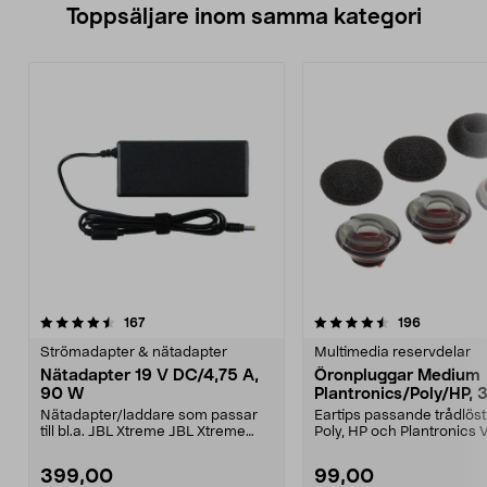
Toppsäljare inom samma kategori
4.5 av 5 stjärnor
recensioner
4.0 av 5 stjärnor
recensione
167
196
Strömadapter & nätadapter
Multimedia reservdelar
Nätadapter 19 V DC/4,75 A,
Öronpluggar Medium
90 W
Plantronics/Poly/HP, 
Nätadapter/laddare som passar
Eartips passande trådlös
till bl.a. JBL Xtreme JBL Xtreme
Poly, HP och Plantronics
2JBL BoomboxJBL B...
PRO, Legend 3...
399,00
99,00