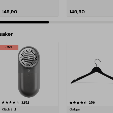
149,90
149,90
 saker
-25%
4.5av 5 stjärnor
recensioner
4.0av 5 stjärnor
recensioner
3252
256
Klädvård
Galgar