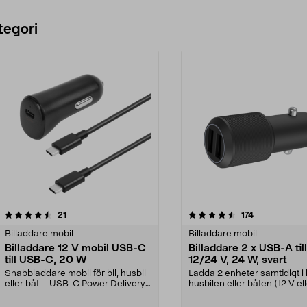
tegori
4.5 av 5 stjärnor
recensioner
5.0 av 5 stjärnor
recensioner
21
174
Billaddare mobil
Billaddare mobil
Billaddare 12 V mobil USB-C
Billaddare 2 x USB-A till
till USB-C, 20 W
12/24 V, 24 W, svart
Snabbladdare mobil för bil, husbil
Ladda 2 enheter samtidigt i 
eller båt – USB-C Power Delivery.
husbilen eller båten (12 V el
Billaddare ...
V uttag)....