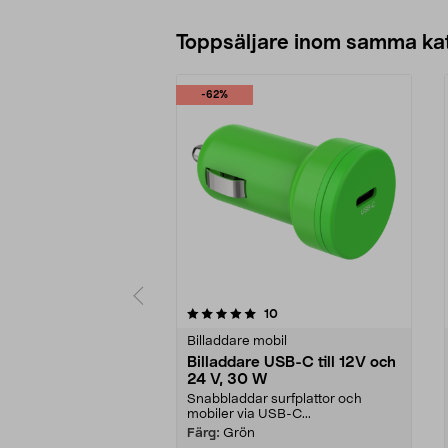
Toppsäljare inom samma ka
-62%
0 av 5 stjärnor
4.5 av 5 stjärnor
recensioner
10
Billaddare mobil
Billaddare USB-C till 12V och
24 V, 30 W
Snabbladdar surfplattor och
mobiler via USB-C...
Färg:
Grön