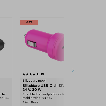
-62%
4.5 av 5 stjärnor
recensioner
4.5
10
5
Billaddare mobil
Billaddare mo
Billaddare USB-C till 12V och
Billaddare 3
24 V, 30 W
USB-C och 
bilen,
Snabbladdar surfplattor och
Ladda 3 enhete
ler 24
mobiler via USB-C...
husbilen eller
V-uttag)...
Färg:
Rosa