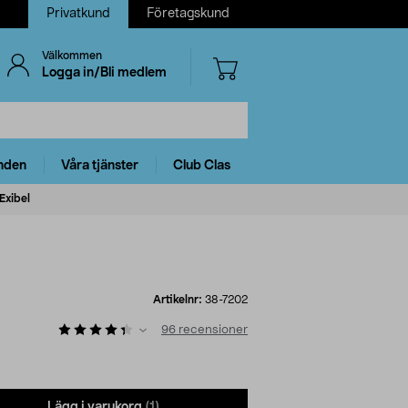
Privatkund
Företagskund
Välkommen
Logga in/Bli medlem
nden
Våra tjänster
Club Clas
Exibel
Artikelnr:
38-7202
96
recensioner
Lägg i varukorg
(1)