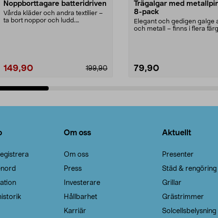
Noppborttagare batteridriven
Trägalgar med metallpi
8-pack
Vårda kläder och andra textilier –
ta bort noppor och ludd.
Elegant och gedigen galge a
Noppborttagaren fräs...
och metall – finns i flera färg
Galge med sv...
149,90
79,90
199,90
Lägg i varukorg
Lägg i varukorg
o
Om oss
Aktuellt
egistrera
Om oss
Presenter
enord
Press
Städ & rengöring
ation
Investerare
Grillar
istorik
Hållbarhet
Grästrimmer
Karriär
Solcellsbelysning