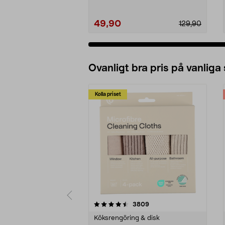
49,90
129,90
Ovanligt bra pris på vanliga
Kolla priset
5av 5 stjärnor
4.0av 5 stjärnor
recensioner
3809
Köksrengöring & disk