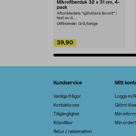
Mikrofiberduk 32 x 31 cm, 4-
pack
Aftonbladets "självklara favorit” i
test av d...
Utförande:
Grå/beige
39,90
Lägg i varukorg
Sidfot
Kundservice
Mitt kont
Vanliga frågor
Logga in/R
Kontakta oss
Glömt lös
Tillgänglighet
Min inform
Köpvillkor
Min orderh
Retur / reklamation