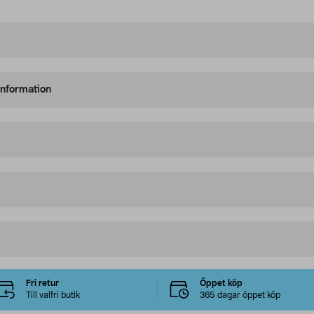
information
Fri retur
Öppet köp
Till valfri butik
365 dagar öppet köp