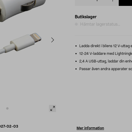
quantity
Butikslager
Hämtar lagerstatus...
Ladda direkt i bilens 12 V-uttag e
12-24 V-laddare med Lightningk
2,4 A USB-uttag, laddar din enhe
Passar även andra apparater so
027-02-03
Mer information