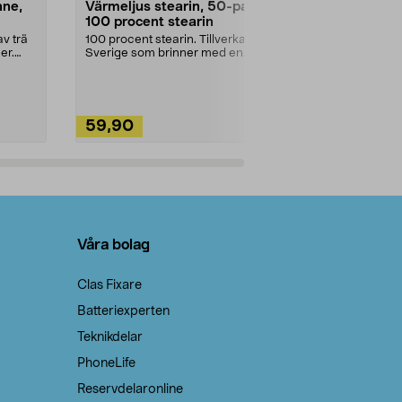
nne,
Värmeljus stearin, 50-pack,
Bikarbonat
100 procent stearin
Ett allsidigt 
städning och 
v trä
100 procent stearin. Tillverkade i
ute. Städa med
er.
Sverige som brinner med en
vacker och sotfri ...
59,90
49,90
Lägg i varukorg
Lägg
Våra bolag
Clas Fixare
Batteriexperten
Teknikdelar
PhoneLife
Reservdelaronline