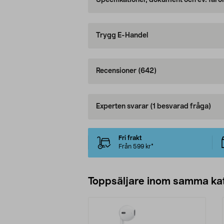
Specifikationer, dokument och ev. faro
Trygg E-Handel
Recensioner
(642)
Experten svarar
(1 besvarad fråga)
Fri frakt
Från 599 kr*
Toppsäljare inom samma ka