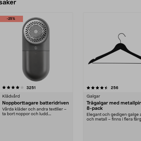
 saker
-25%
4.5av 5 stjärnor
recensioner
4.0av 5 stjärnor
recensioner
3251
256
Klädvård
Galgar
Noppborttagare batteridriven
Trägalgar med metallpi
8-pack
Vårda kläder och andra textilier –
ta bort noppor och ludd.
Elegant och gedigen galge a
Noppborttagaren fräs...
och metall – finns i flera färg
Galge med sv...