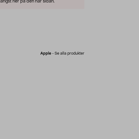
ängst ner på den här sidan.
Apple
-
Se alla produkter