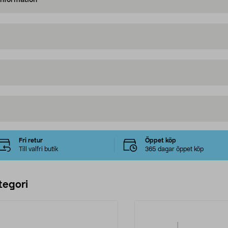
information
Fri retur
Öppet köp
Till valfri butik
365 dagar öppet köp
tegori