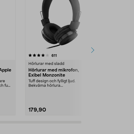
4.0 av 5 stjärnor
recensioner
5.0
611
1
Hörlurar med sladd
Hörlurar med
Apple
Hörlurar med mikrofon,
Hörlurar m
Exibel Monzonite
Hörlurar i tre
Mikrofon ...
are
Tuff design och fylligt ljud.
ch fukt
Bekväma hörlura...
179,90
139,90