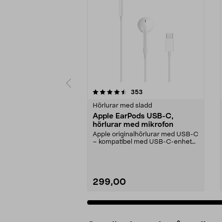
5 av 5 stjärnor
4.5 av 5 stjärnor
recensioner
353
Hörlurar med sladd
Apple EarPods USB-C,
hörlurar med mikrofon
Apple originalhörlurar med USB-C
– kompatibel med USB-C-enheter
med iOS 10 eller...
299,00