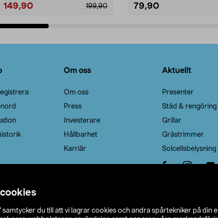
149,90
79,90
199,90
Lägg i varukorg
Lägg i varukorg
o
Om oss
Aktuellt
egistrera
Om oss
Presenter
enord
Press
Städ & rengöring
ation
Investerare
Grillar
istorik
Hållbarhet
Grästrimmer
Karriär
Solcellsbelysning
 cookies
”
samtycker du till att vi lagrar cookies och andra spårtekniker på din 