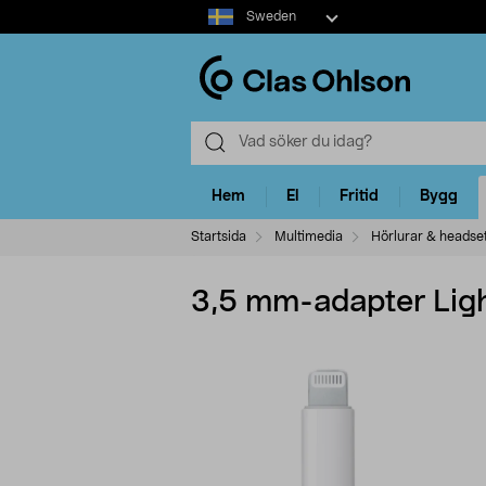
Select
Sweden
market
Hem
El
Fritid
Bygg
Startsida
Multimedia
Hörlurar & headse
3,5 mm-adapter Ligh