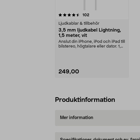
5av 5 stjärnor
recensioner
102
Ljudkablar & tillbehör
3,5 mm ljudkabel Lightning,
1,5 meter, vit
Anslut din iPhone, iPod och iPad till
bilstereo, högtalare eller dator. 1,5
mete...
249,00
Lägg i varukorg
Produktinformation
Mer information