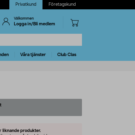
Privatkund
Företagskund
Välkommen
Logga in/Bli medlem
nden
Våra tjänster
Club Clas
t
er
liknande produkter.