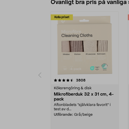
Ovanligt bra pris på vanliga
Kolla priset
5av 5 stjärnor
4.0av 5 stjärnor
recensioner
3808
Köksrengöring & disk
Mikrofiberduk 32 x 31 cm, 4-
pack
Aftonbladets "självklara favorit” i
test av d...
Utförande:
Grå/beige