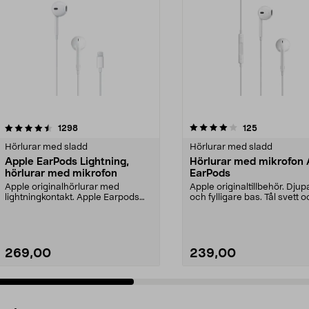
4.0 av 5 stjärnor
recensioner
4.0 av 5 stjärnor
recensioner
1298
125
Hörlurar med sladd
Hörlurar med sladd
Apple EarPods Lightning,
Hörlurar med mikrofon 
hörlurar med mikrofon
EarPods
Apple originalhörlurar med
Apple originaltillbehör. Djup
lightningkontakt. Apple Earpods
och fylligare bas. Tål svett o
Lightning – maximerad...
bättre. S...
269,00
239,00