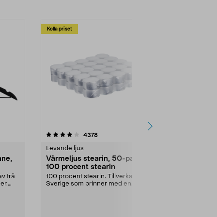
Kolla priset
Multibuy
4.5av 5 stjärnor
recensioner
4.5
4378
2
Levande ljus
Rengöringsm
nne,
Värmeljus stearin, 50-pack,
Bikarbonat
100 procent stearin
Ett allsidigt 
städning och 
v trä
100 procent stearin. Tillverkade i
ute. Städa med
er.
Sverige som brinner med en
vacker och sotfri ...