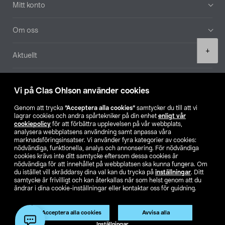
Mitt konto
Om oss
Product
+
Aktuellt
quantity
Våra bolag
Vi på Clas Ohlson använder cookies
Hitta butik
Genom att trycka
”Acceptera alla cookies”
samtycker du till att vi
lagrar cookies och andra spårtekniker på din enhet
enligt vår
cookiepolicy
för att förbättra upplevelsen på vår webbplats,
SE
NO
FI
analysera webbplatsens användning samt anpassa våra
marknadsföringsinsatser. Vi använder fyra kategorier av cookies:
nödvändiga, funktionella, analys och annonsering. För nödvändiga
cookies krävs inte ditt samtycke eftersom dessa cookies är
nödvändiga för att innehållet på webbplatsen ska kunna fungera. Om
du istället vill skräddarsy dina val kan du trycka på
inställningar
. Ditt
samtycke är frivilligt och kan återkallas när som helst genom att du
ändrar i dina cookie-inställningar eller kontaktar oss för guidning.
Köpvillkor
Privacy statement
Klubbvillkor
För företag
Ändra till priser exklusive moms
Acceptera alla cookies
Avvisa alla
Lägg i varukorg
(1)
Inställningar