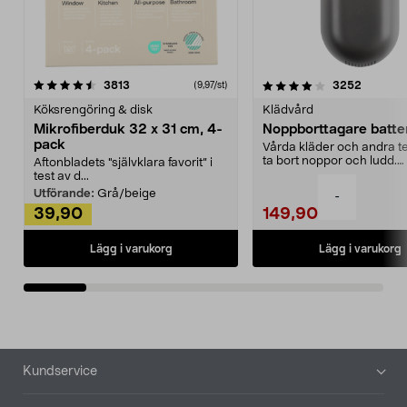
4.0av 5 stjärnor
recensioner
4.5av 5 stjärnor
recensio
3813
3252
(9,97/st)
Köksrengöring & disk
Klädvård
Mikrofiberduk 32 x 31 cm, 4-
Noppborttagare batter
pack
Vårda kläder och andra tex
ta bort noppor och ludd.
Aftonbladets "självklara favorit” i
Noppborttagaren fräs...
test av d...
Utförande:
Grå/beige
-
39,90
149,90
Lägg i varukorg
Lägg i varukorg
Sidfot
Kundservice