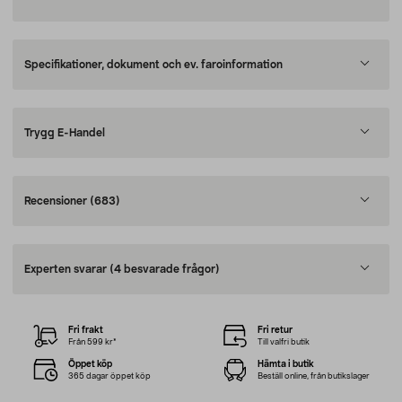
Specifikationer, dokument och ev. faroinformation
Trygg E-Handel
Recensioner
(683)
Experten svarar
(4 besvarade frågor)
Fri frakt
Fri retur
Från 599 kr*
Till valfri butik
Öppet köp
Hämta i butik
365 dagar öppet köp
Beställ online, från butikslager