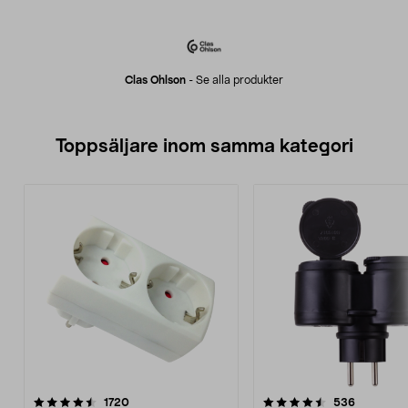
Clas Ohlson
-
Se alla produkter
Toppsäljare inom samma kategori
4.5 av 5 stjärnor
recensioner
4.5 av 5 stjärnor
recension
1720
536