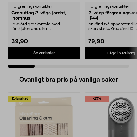
Förgreningskontakter
Förgreningskontakter
Grenuttag 2-vägs jordat,
2-vägs förgreningsko
inomhus
IP44
Prisvärd grenkontakt med
Använd två apparater til
förskjuten anslutnin...
skarvsladd. Godkänd för
utomhusbruk.
39,90
79,90
Se varianter
Lägg i varukorg
Ovanligt bra pris på vanliga saker
Kolla priset
-25%