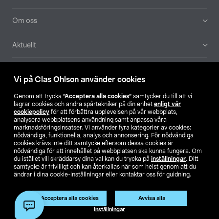
Om oss
Aktuellt
Våra bolag
Vi på Clas Ohlson använder cookies
Hitta butik
Genom att trycka
”Acceptera alla cookies”
samtycker du till att vi
lagrar cookies och andra spårtekniker på din enhet
enligt vår
cookiepolicy
för att förbättra upplevelsen på vår webbplats,
SE
NO
FI
analysera webbplatsens användning samt anpassa våra
marknadsföringsinsatser. Vi använder fyra kategorier av cookies:
nödvändiga, funktionella, analys och annonsering. För nödvändiga
cookies krävs inte ditt samtycke eftersom dessa cookies är
nödvändiga för att innehållet på webbplatsen ska kunna fungera. Om
du istället vill skräddarsy dina val kan du trycka på
inställningar
. Ditt
samtycke är frivilligt och kan återkallas när som helst genom att du
ändrar i dina cookie-inställningar eller kontaktar oss för guidning.
Köpvillkor
Privacy statement
Klubbvillkor
För företag
Ändra till priser exklusive moms
Produkten har utgått
Acceptera alla cookies
Avvisa alla
Artikelnr:
38-4186
Inställningar