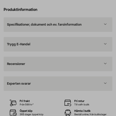
Produktinformation
Specifikationer, dokument och ev. faroinformation
Trygg E-Handel
Recensioner
Experten svarar
Fri frakt
Fri retur
Från 599 kr*
Till valfri butik
Öppet köp
Hämta i butik
365 dagar öppet köp
Beställ online, från butikslager