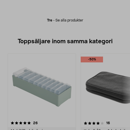
Tre
-
Se alla produkter
Toppsäljare inom samma kategori
-50%
4.0 av 5 stjärnor
recensioner
5.0 av 5 stjärnor
recensioner
26
16