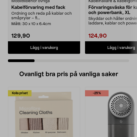
Mobiltillbehör övriga
Kabelhållare & kabelgö
Kabelförvaring med fack
Förvaringsväska för k
och powerbank, XL
Ordning och reda på kablar och
småprylar – fi...
Skyddar och håller ordni
laddare, kablar och powe
Mått:
30 x 10 x 6.4cm
Smidig och tålig st...
129,90
124,90
Lägg i varukorg
Lägg i varukorg
Ovanligt bra pris på vanliga saker
Kolla priset
-25%