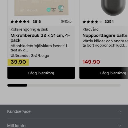
4.0av 5 stjärnor
recensioner
4.5av 5 stjärnor
recensio
3816
3254
(9,97/st)
Köksrengöring & disk
Klädvård
Mikrofiberduk 32 x 31 cm, 4-
Noppborttagare batter
pack
Vårda kläder och andra tex
ta bort noppor och ludd.
Aftonbladets "självklara favorit” i
Noppborttagaren fräs...
test av d...
Utförande:
Grå/beige
39,90
149,90
Lägg i varukorg
Lägg i varukorg
Sidfot
Kundservice
Mitt konto