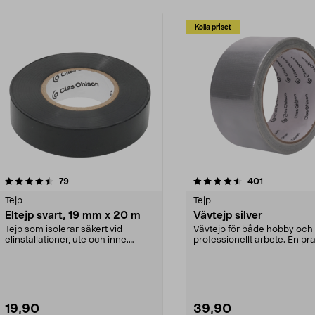
Kolla priset
4.5 av 5 stjärnor
recensioner
3.5 av 5 stjärnor
recensioner
79
401
Tejp
Tejp
Eltejp svart, 19 mm x 20 m
Vävtejp silver
Tejp som isolerar säkert vid
Vävtejp för både hobby och
elinstallationer, ute och inne.
professionellt arbete. En pra
Klassisk eltejp för...
tejp som fixar det...
19,90
39,90