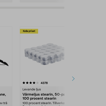
Kolla priset
Multibuy
4.5av 5 stjärnor
recensioner
4.5
4378
2
Levande ljus
Rengöringsm
nne,
Värmeljus stearin, 50-pack,
Bikarbonat
100 procent stearin
Ett allsidigt 
städning och 
v trä
100 procent stearin. Tillverkade i