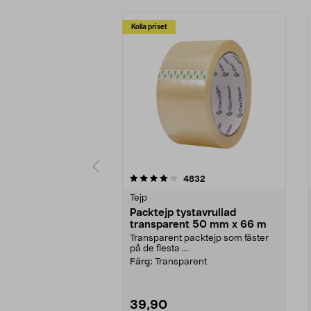
Kolla priset
0 av 5 stjärnor
4.5 av 5 stjärnor
recensioner
4832
Tejp
Packtejp tystavrullad
transparent 50 mm x 66 m
Transparent packtejp som fäster
på de flesta ...
Färg:
Transparent
39,90