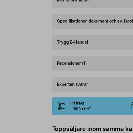
Mer information
Specifikationer, dokument och ev. faro
Trygg E-Handel
Recensioner
(1)
Experten svarar
Fri frakt
Från 599 kr*
Toppsäljare inom samma ka