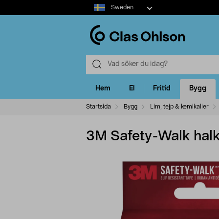
Select
Sweden
market
Hem
El
Fritid
Bygg
Startsida
Bygg
Lim, tejp & kemikalier
3M Safety-Walk hal