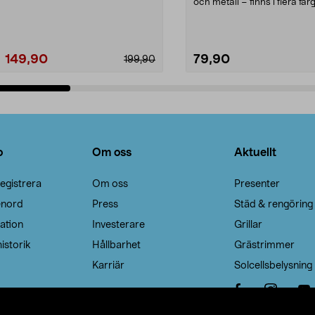
Noppborttagaren fräs...
och metall – finns i flera färg
Galge med sv...
149,90
79,90
199,90
Lägg i varukorg
Lägg i varukorg
o
Om oss
Aktuellt
egistrera
Om oss
Presenter
enord
Press
Städ & rengöring
ation
Investerare
Grillar
istorik
Hållbarhet
Grästrimmer
Karriär
Solcellsbelysning