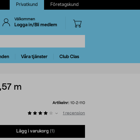
Privatkund
Företagskund
Välkommen
Logga in/Bli medlem
nden
Våra tjänster
Club Clas
,57 m
Artikelnr:
10-2-110
1
recension
Lägg i varukorg
(1)