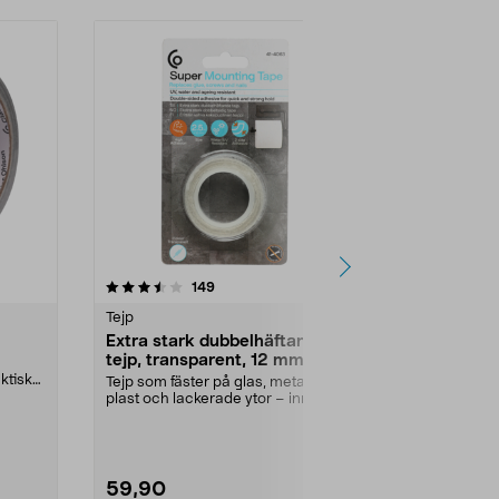
4.0 av 5 stjärnor
recensioner
4.0
149
1
Tejp
Maskering & 
Extra stark dubbelhäftande
Maskeringst
tejp, transparent, 12 mm x
1-pack
2,5 m
ktisk
Tejp som fäster på glas, metall,
Klassisk mask
plast och lackerade ytor – inne
inomhusbruk. 
och ute. Extra ...
59,90
29,90