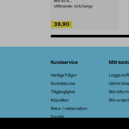
test av d...
Utförande:
Grå/beige
39,90
Lägg i varukorg
Sidfot
Kundservice
Mitt kont
Vanliga frågor
Logga in/R
Kontakta oss
Glömt lös
Tillgänglighet
Min inform
Köpvillkor
Min orderh
Retur / reklamation
Elavfall
Cookie policy