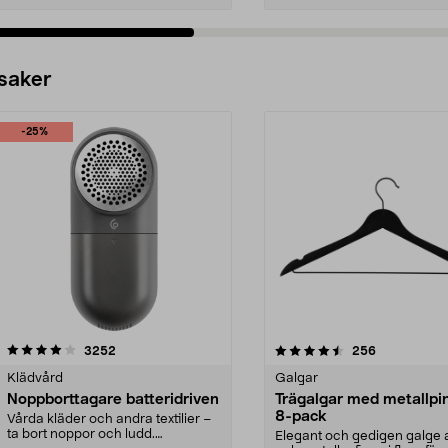
 saker
-25%
4.5av 5 stjärnor
recensioner
4.0av 5 stjärnor
recensioner
3252
256
Klädvård
Galgar
Noppborttagare batteridriven
Trägalgar med metallpi
8-pack
Vårda kläder och andra textilier –
ta bort noppor och ludd.
Elegant och gedigen galge a