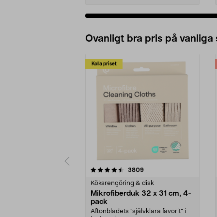
Ovanligt bra pris på vanliga
Kolla priset
5av 5 stjärnor
4.0av 5 stjärnor
recensioner
3809
Köksrengöring & disk
Mikrofiberduk 32 x 31 cm, 4-
pack
Aftonbladets "självklara favorit” i