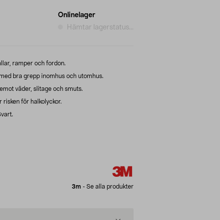
Onlinelager
Hämtar lagerstatus...
allar, ramper och fordon.
 med bra grepp inomhus och utomhus.
emot väder, slitage och smuts.
risken för halkolyckor.
vart.
3m
-
Se alla produkter