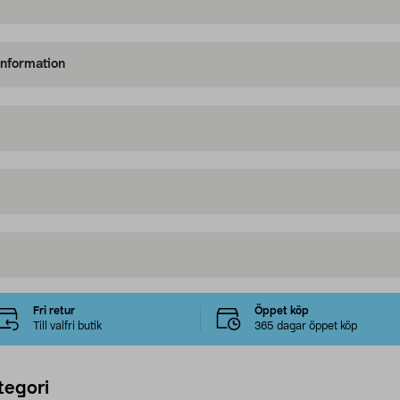
information
Fri retur
Öppet köp
Till valfri butik
365 dagar öppet köp
tegori