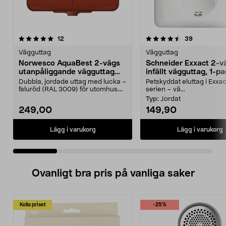
4.5 av 5 stjärnor
recensioner
4.0 av 5 stjärnor
recensione
12
39
Vägguttag
Vägguttag
Norwesco AquaBest 2-vägs
Schneider Exxact 2-v
utanpåliggande vägguttag
infällt vägguttag, 1-p
IP44
Dubbla, jordade uttag med lucka –
Petskyddat eluttag i Exxa
faluröd (RAL 3009) för utomhus.
serien – vä...
Norwesco AquaB...
Typ:
Jordat
249,00
149,90
Lägg i varukorg
Lägg i varukorg
Ovanligt bra pris på vanliga saker
Kolla priset
-25%