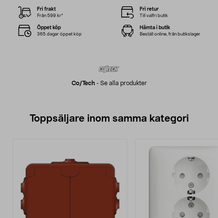
Fri frakt
Fri retur
Från 599 kr*
Till valfri butik
Öppet köp
Hämta i butik
365 dagar öppet köp
Beställ online, från butikslager
Co/tech
-
Se alla produkter
Toppsäljare inom samma kategori