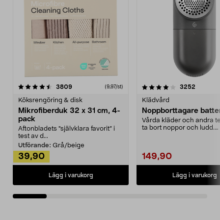
4.0av 5 stjärnor
recensioner
4.5av 5 stjärnor
recensio
3809
3252
(9,97/st)
Köksrengöring & disk
Klädvård
Mikrofiberduk 32 x 31 cm, 4-
Noppborttagare batter
pack
Vårda kläder och andra tex
ta bort noppor och ludd.
Aftonbladets "självklara favorit” i
Noppborttagaren fräs...
test av d...
Utförande:
Grå/beige
39,90
149,90
Lägg i varukorg
Lägg i varukorg