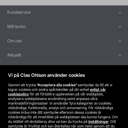
Sidfot
Kundservice
Mitt konto
Om oss
Aktuellt
Våra bolag
Vi på Clas Ohlson använder cookies
Hitta butik
Genom att trycka
”Acceptera alla cookies”
samtycker du till att vi
lagrar cookies och andra spårtekniker på din enhet
enligt vår
cookiepolicy
för att förbättra upplevelsen på vår webbplats,
SE
NO
FI
analysera webbplatsens användning samt anpassa våra
marknadsföringsinsatser. Vi använder fyra kategorier av cookies:
nödvändiga, funktionella, analys och annonsering. För nödvändiga
cookies krävs inte ditt samtycke eftersom dessa cookies är
nödvändiga för att innehållet på webbplatsen ska kunna fungera. Om
du istället vill skräddarsy dina val kan du trycka på
inställningar
. Ditt
samtycke är frivilligt och kan återkallas när som helst genom att du