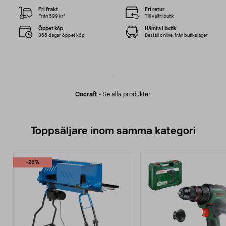
Fri frakt
Fri retur
Från 599 kr*
Till valfri butik
Öppet köp
Hämta i butik
365 dagar öppet köp
Beställ online, från butikslager
Cocraft
-
Se alla produkter
Toppsäljare inom samma kategori
-25%