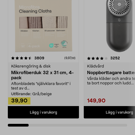
4.0av 5 stjärnor
recensioner
4.5av 5 stjärnor
recensio
3809
3252
(9,97/st)
Köksrengöring & disk
Klädvård
Mikrofiberduk 32 x 31 cm, 4-
Noppborttagare batter
pack
Vårda kläder och andra tex
ta bort noppor och ludd.
Aftonbladets "självklara favorit” i
Noppborttagaren fräs...
test av d...
Utförande:
Grå/beige
39,90
149,90
Lägg i varukorg
Lägg i varukorg