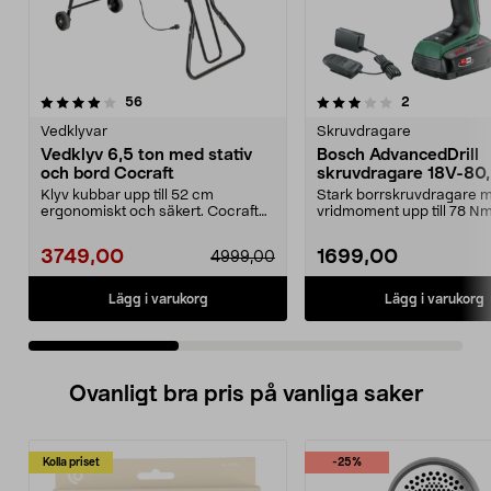
3.0 av 5 stjärnor
recensioner
4.5 av 5 stjärnor
recensioner
56
2
Vedklyvar
Skruvdragare
Vedklyv 6,5 ton med stativ
Bosch AdvancedDrill
och bord Cocraft
skruvdragare 18V-80,
batteri
Klyv kubbar upp till 52 cm
Stark borrskruvdragare 
ergonomiskt och säkert. Cocraft
vridmoment upp till 78 N
vedklyv 6,5 ton – med...
AdvancedDrill 18V-80...
3749,00
1699,00
4999,00
Lägg i varukorg
Lägg i varukorg
Ovanligt bra pris på vanliga saker
Kolla priset
-25%