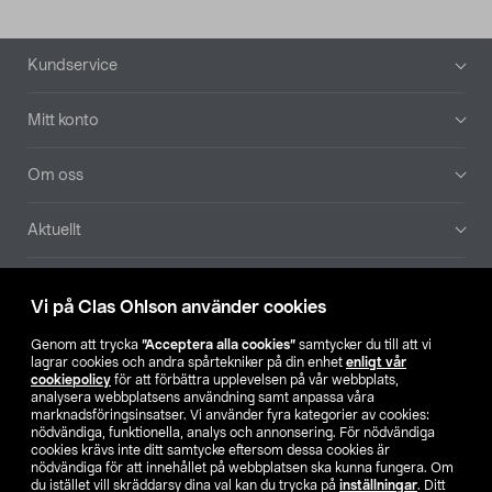
Sidfot
Kundservice
Mitt konto
Om oss
Aktuellt
Våra bolag
Vi på Clas Ohlson använder cookies
Hitta butik
Genom att trycka
”Acceptera alla cookies”
samtycker du till att vi
lagrar cookies och andra spårtekniker på din enhet
enligt vår
cookiepolicy
för att förbättra upplevelsen på vår webbplats,
SE
NO
FI
analysera webbplatsens användning samt anpassa våra
marknadsföringsinsatser. Vi använder fyra kategorier av cookies:
nödvändiga, funktionella, analys och annonsering. För nödvändiga
cookies krävs inte ditt samtycke eftersom dessa cookies är
nödvändiga för att innehållet på webbplatsen ska kunna fungera. Om
du istället vill skräddarsy dina val kan du trycka på
inställningar
. Ditt