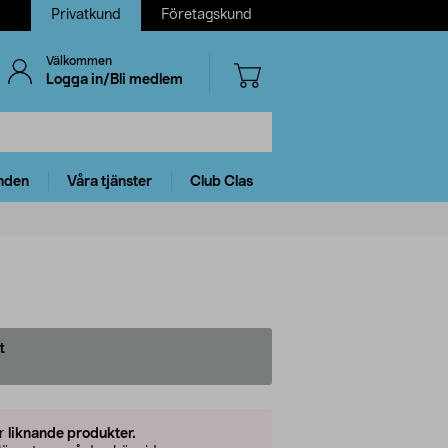
Privatkund
Företagskund
Välkommen
Logga in/Bli medlem
nden
Våra tjänster
Club Clas
t
er
liknande produkter.