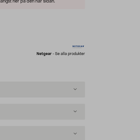
ängst ner på den här sidan.
Netgear
-
Se alla produkter