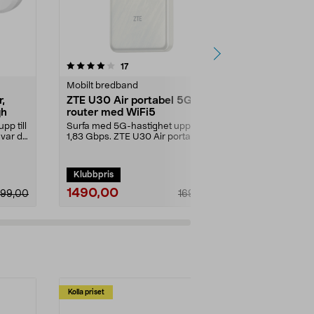
recensioner
17
0.0 av 5 stjärnor
0.0
Mobilt bredband
Mobilt bredb
,
ZTE U30 Air portabel 5G-
TP-Link De
gh
router med WiFi5
WiFi 6 och
pp till
Surfa med 5G-hastighet upp till
Snabb 5G-rou
 var du
1,83 Gbps. ZTE U30 Air portabel
streaming, g
5G-router med Wi...
hemarbete. TP
Klubbpris
1490,00
3499,00
99,00
1699,00
Kolla priset
Multibuy