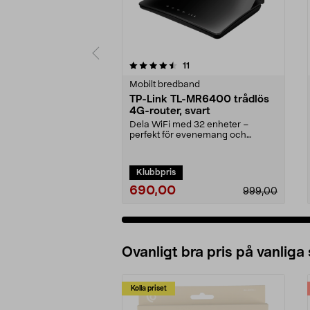
5 av 5 stjärnor
3.5 av 5 stjärnor
recensioner
11
Mobilt bredband
TP-Link TL-MR6400 trådlös
4G-router, svart
Dela WiFi med 32 enheter –
perfekt för evenemang och
sommarstugan. Pålitlig tråd...
Klubbpris
690,00
999,00
Ovanligt bra pris på vanliga
Kolla priset