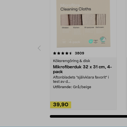
5av 5 stjärnor
4.0av 5 stjärnor
recensioner
3809
Köksrengöring & disk
Mikrofiberduk 32 x 31 cm, 4-
pack
Aftonbladets "självklara favorit” i
test av d...
Utförande:
Grå/beige
39,90
Lägg i varukorg