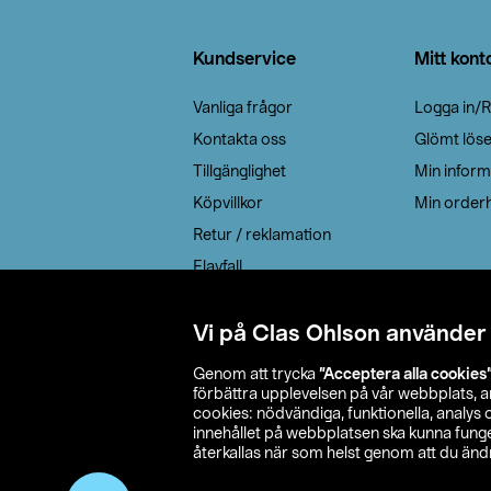
Sidfot
Kundservice
Mitt kont
Vanliga frågor
Logga in/R
Kontakta oss
Glömt lös
Tillgänglighet
Min inform
Köpvillkor
Min orderh
Retur / reklamation
Elavfall
Cookie policy
Leveransalternativ
Vi på Clas Ohlson använder
Genom att trycka
”Acceptera alla cookies
förbättra upplevelsen på vår webbplats, 
cookies: nödvändiga, funktionella, analys
innehållet på webbplatsen ska kunna funger
återkallas när som helst genom att du ändra
© 2026 Cla