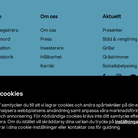
o
Om oss
Aktuellt
egistrera
Om oss
Presenter
enord
Press
Städ & rengöring
ation
Investerare
Grillar
istorik
Hållbarhet
Grästrimmer
Karriär
Solcellsbelysning
 cookies
”
samtycker du till att vi lagrar cookies och andra spårtekniker på din 
analysera webbplatsens användning samt anpassa våra marknadsförings
 och annonsering. För nödvändiga cookies krävs inte ditt samtycke ef
a. Om du istället vill skräddarsy dina val kan du trycka på
inställninga
r i dina cookie-inställningar eller kontaktar oss för guidning.
s Ohlson
Köpvillkor
Privacy statement
Klubbvillkor
H