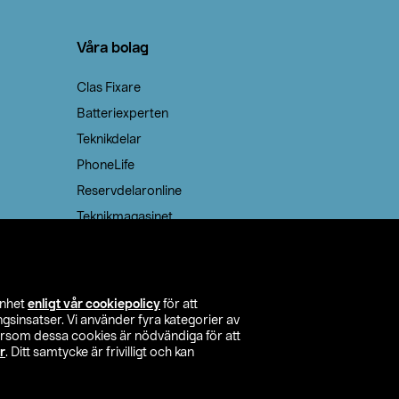
Våra bolag
Clas Fixare
Batteriexperten
Teknikdelar
PhoneLife
Reservdelaronline
Teknikmagasinet
enhet
enligt vår cookiepolicy
för att
insatser. Vi använder fyra kategorier av
tersom dessa cookies är nödvändiga för att
r
. Ditt samtycke är frivilligt och kan
itta butik