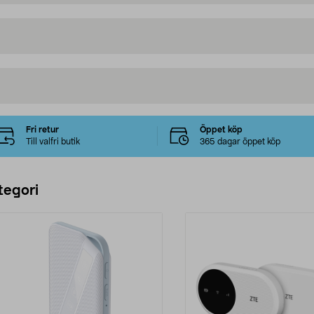
Fri retur
Öppet köp
Till valfri butik
365 dagar öppet köp
tegori