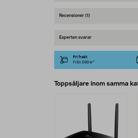
Recensioner
(1)
Experten svarar
Fri frakt
Från 599 kr*
Toppsäljare inom samma ka