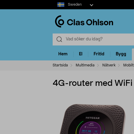
Select
Sweden
market
Hem
El
Fritid
Bygg
Startsida
Multimedia
Nätverk
Mobil
4G-router med WiFi