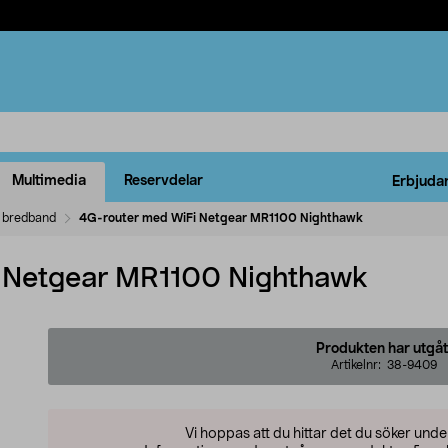
Multimedia
Reservdelar
Erbjuda
t bredband
4G-router med WiFi Netgear MR1100 Nighthawk
 Netgear MR1100 Nighthawk
Produkten har utgåt
Artikelnr:
38-9409
Vi hoppas att du hittar det du söker und