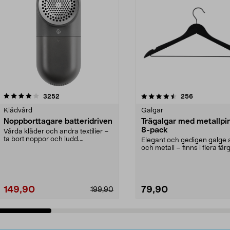
4.5av 5 stjärnor
recensioner
4.0av 5 stjärnor
recensioner
3252
256
Klädvård
Galgar
Noppborttagare batteridriven
Trägalgar med metallpi
8-pack
Vårda kläder och andra textilier –
ta bort noppor och ludd.
Elegant och gedigen galge a
Noppborttagaren fräs...
och metall – finns i flera färg
Galge med sv...
149,90
79,90
199,90
Lägg i varukorg
Lägg i varukorg