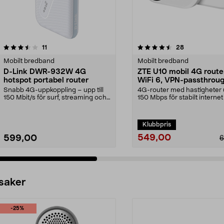
4.5 av 5 stjärnor
recensioner
4.0 av 5 stjärnor
recensioner
11
28
Mobilt bredband
Mobilt bredband
D-Link DWR-932W 4G
ZTE U10 mobil 4G router
hotspot portabel router
WiFi 6, VPN-passthrou
Snabb 4G-uppkoppling – upp till
4G-router med hastigheter u
150 Mbit/s för surf, streaming och
150 Mbps för stabilt internet
videosamtal. ...
än är. Z...
Klubbpris
549,00
599,00
6
 saker
-25%