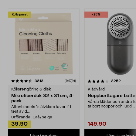
Kolla priset
-25%
4.0av 5 stjärnor
recensioner
4.5av 5 stjärnor
recensio
3813
3252
(9,97/st)
Köksrengöring & disk
Klädvård
Mikrofiberduk 32 x 31 cm, 4-
Noppborttagare batter
pack
Vårda kläder och andra tex
ta bort noppor och ludd.
Aftonbladets "självklara favorit” i
Noppborttagaren fräs...
test av d...
Utförande:
Grå/beige
39,90
149,90
Lägg i varukorg
Lägg i varukorg