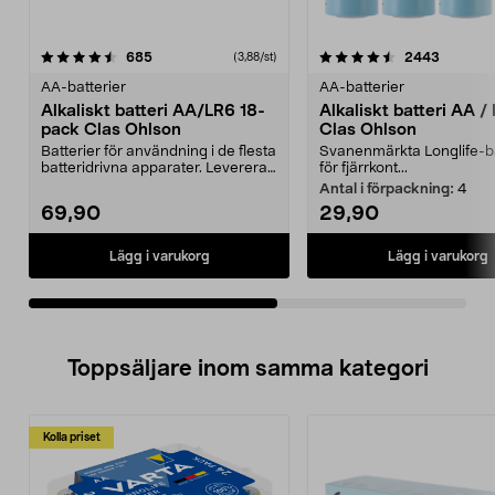
4.5av 5 stjärnor
recensioner
4.5av 5 stjärnor
recensio
685
2443
(3,88/st)
AA-batterier
AA-batterier
Alkaliskt batteri AA/LR6 18-
Alkaliskt batteri AA /
pack Clas Ohlson
Clas Ohlson
Batterier för användning i de flesta
Svanenmärkta Longlife-ba
batteridrivna apparater. Levereras
för fjärrkont...
i en sma...
Antal i förpackning:
4
69,90
29,90
Lägg i varukorg
Lägg i varukorg
Toppsäljare inom samma kategori
Kolla priset