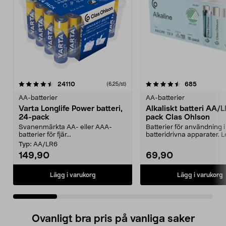
4.5 av 5 stjärnor
recensioner
4.5 av 5 stjärnor
recension
24110
685
(6,25/st)
AA-batterier
AA-batterier
Varta Longlife Power batteri,
Alkaliskt batteri AA/
24-pack
pack Clas Ohlson
Svanenmärkta AA- eller AAA-
Batterier för användning i
batterier för fjär...
batteridrivna apparater. 
i en sma...
Typ:
AA/LR6
149,90
69,90
Lägg i varukorg
Lägg i varukorg
Ovanligt bra pris på vanliga saker