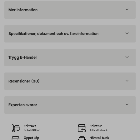
Mer information
Specifikationer, dokument och ev. faroinformation
Trygg E-Handel
Recensioner
(30)
Experten svarar
Fri frakt
Fri retur
Från 599 kr*
Till valfri butik
Öppet köp
Hämta i butik