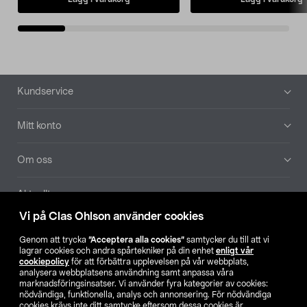
Sidfot
Kundservice
Mitt konto
Om oss
Aktuellt
Vi på Clas Ohlson använder cookies
Våra bolag
Genom att trycka
”Acceptera alla cookies”
samtycker du till att vi
lagrar cookies och andra spårtekniker på din enhet
enligt vår
Hitta butik
cookiepolicy
för att förbättra upplevelsen på vår webbplats,
analysera webbplatsens användning samt anpassa våra
marknadsföringsinsatser. Vi använder fyra kategorier av cookies:
nödvändiga, funktionella, analys och annonsering. För nödvändiga
SE
NO
FI
cookies krävs inte ditt samtycke eftersom dessa cookies är