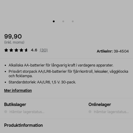
99,90
(inkl. moms)
4.6
(
30
)
Artikelnr:
39-4504
Alkaliska AA-batterier för långvarig kraft i vardagens apparater.
Prisvärt storpack AA/LR6-batterier för fjärrkontroll, leksaker, väggklocka
och ficklampa.
Standardstorlek: AA/LR6, 1,5 V. 30-pack.
Mer information
Butikslager
Onlinelager
Hämtar lagerstatus...
Hämtar lagerstatus...
Produktinformation