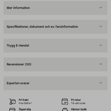
Mer information
Specifikationer, dokument och ev. faroinformation
Trygg E-Handel
Recensioner
(30)
Experten svarar
Fri frakt
Fri retur
Från 599 kr*
Till valfri butik
Öppet köp
Hämta i butik