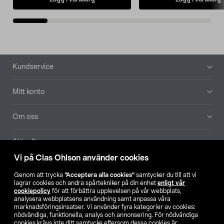
Sidfot
Kundservice
Mitt konto
Om oss
Aktuellt
Vi på Clas Ohlson använder cookies
Våra bolag
Genom att trycka
”Acceptera alla cookies”
samtycker du till att vi
lagrar cookies och andra spårtekniker på din enhet
enligt vår
Hitta butik
cookiepolicy
för att förbättra upplevelsen på vår webbplats,
analysera webbplatsens användning samt anpassa våra
marknadsföringsinsatser. Vi använder fyra kategorier av cookies:
nödvändiga, funktionella, analys och annonsering. För nödvändiga
SE
NO
FI
cookies krävs inte ditt samtycke eftersom dessa cookies är