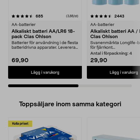
4.5av 5 stjärnor
recensioner
4.5av 5 stjärnor
recensio
685
2443
(3,88/st)
AA-batterier
AA-batterier
Alkaliskt batteri AA/LR6 18-
Alkaliskt batteri AA /
pack Clas Ohlson
Clas Ohlson
Batterier för användning i de flesta
Svanenmärkta Longlife-ba
batteridrivna apparater. Levereras
för fjärrkont...
i en sma...
Antal i förpackning:
4
69,90
29,90
Lägg i varukorg
Lägg i varukorg
Toppsäljare inom samma kategori
Kolla priset