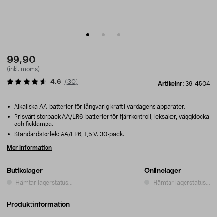
99,90
(inkl. moms)
4.6
(
30
)
Artikelnr:
39-4504
Alkaliska AA-batterier för långvarig kraft i vardagens apparater.
Prisvärt storpack AA/LR6-batterier för fjärrkontroll, leksaker, väggklocka
och ficklampa.
Standardstorlek: AA/LR6, 1,5 V. 30-pack.
Mer information
Butikslager
Onlinelager
Hämtar lagerstatus...
Hämtar lagerstatus...
Produktinformation