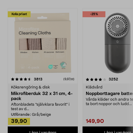
Kolla priset
-25%
4.0av 5 stjärnor
recensioner
4.5av 5 stjärnor
recensio
3813
3252
(9,97/st)
Köksrengöring & disk
Klädvård
Mikrofiberduk 32 x 31 cm, 4-
Noppborttagare batter
pack
Vårda kläder och andra tex
ta bort noppor och ludd.
Aftonbladets "självklara favorit” i
Noppborttagaren fräs...
test av d...
Utförande:
Grå/beige
39,90
149,90
Lägg i varukorg
Lägg i varukorg