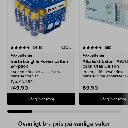
4.5 av 5 stjärnor
recensioner
4.5 av 5 stjärnor
recension
24110
685
(6,25/st)
AA-batterier
AA-batterier
Varta Longlife Power batteri,
Alkaliskt batteri AA/
24-pack
pack Clas Ohlson
Svanenmärkta AA- eller AAA-
Batterier för användning i
batterier för fjär...
batteridrivna apparater. 
i en sma...
Typ:
AA/LR6
149,90
69,90
Lägg i varukorg
Lägg i varukorg
Ovanligt bra pris på vanliga saker