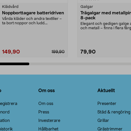
Klädvård
Galgar
Noppborttagare batteridriven
Trägalgar med metallpi
8-pack
Vårda kläder och andra textilier –
ta bort noppor och ludd.
Elegant och gedigen galge a
Noppborttagaren fräs...
och metall – finns i flera färg
Galge med sv...
149,90
79,90
199,90
Lägg i varukorg
Lägg i varukorg
o
Om oss
Aktuellt
egistrera
Om oss
Presenter
enord
Press
Städ & rengöring
ation
Investerare
Grillar
istorik
Hållbarhet
Grästrimmer