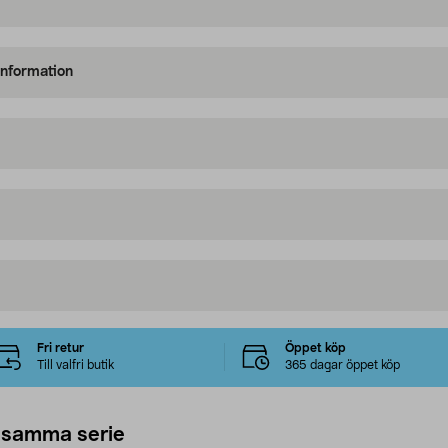
information
Fri retur
Öppet köp
Till valfri butik
365 dagar öppet köp
 samma serie