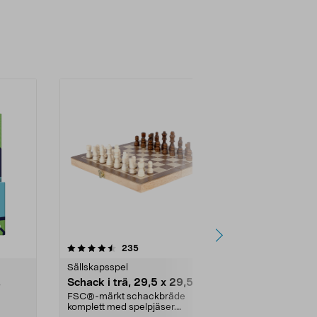
-51%
3.5 av 5 stjärnor
recensioner
4.5
235
3
Sällskapsspel
Sällskapsspe
,
Schack i trä, 29,5 x 29,5 cm
Kluster Du
spelare, frå
FSC®-märkt schackbräde
komplett med spelpjäser.
Populära Klu