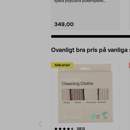
spela populära pokerspelet
hemma. Texas Hold...
349,00
Ovanligt bra pris på vanliga
Kolla priset
5av 5 stjärnor
4.0av 5 stjärnor
recensioner
3813