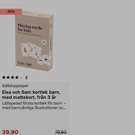
-50%
recensioner
2
Sällskapsspel
Elsa och Sam kortlek barn,
med mattekort, från 3 år
Lättspelad första kortlek för barn –
med barnvänliga illustrationer och
mattekor...
39,90
79,90