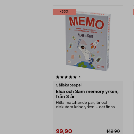
-33%
0av 5 stjärnor
4.0av 5 stjärnor
recensioner
1
Sällskapsspel
Elsa och Sam memory yrken,
från 3 år
Hitta matchande par, lär och
diskutera kring yrken – det finns
inga rätt och fel...
99,90
149,90