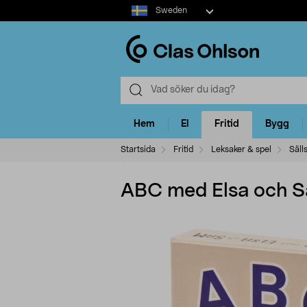
Select
Sweden
market
Hem
El
Fritid
Bygg
Startsida
Fritid
Leksaker & spel
Säll
ABC med Elsa och Sa