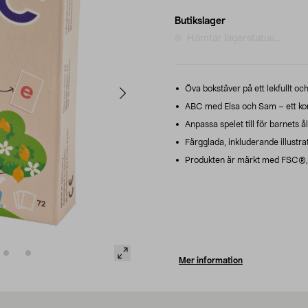
Butikslager
Hämtar lagerstatus...
Öva bokstäver på ett lekfullt och
ABC med Elsa och Sam – ett kort
Anpassa spelet till för barnets å
Färgglada, inkluderande illustrat
Produkten är märkt med FSC®, m
Mer information