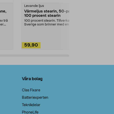
Levande ljus
Rengöringsm
nne,
Värmeljus stearin, 50-pack,
Bikarbonat
100 procent stearin
Ett allsidigt 
städning och 
v trä
100 procent stearin. Tillverkade i
ute. Städa med
er.
Sverige som brinner med en
vacker och sotfri ...
59,90
49,90
Lägg i varukorg
Lägg
Våra bolag
Clas Fixare
Batteriexperten
Teknikdelar
PhoneLife