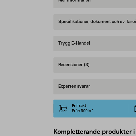
Mer information
Specifikationer, dokument och ev. faro
Trygg E-Handel
Recensioner
(3)
Experten svarar
Fri frakt
Från 599 kr*
Kompletterande produkter i