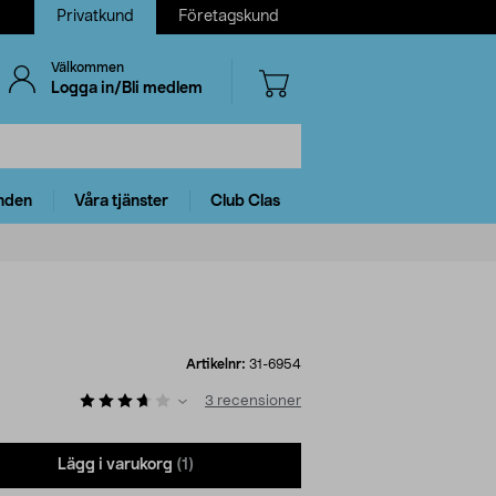
Privatkund
Företagskund
Välkommen
Logga in/Bli medlem
nden
Våra tjänster
Club Clas
Artikelnr:
31-6954
3
recensioner
Lägg i varukorg
(1)