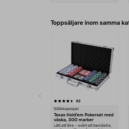
Lägg i varukorg
Toppsäljare inom samma ka
5 av 5 stjärnor
4.5 av 5 stjärnor
recensioner
62
Sällskapsspel
Texas Hold’em Pokerset med
väska, 300 marker
Lätt att lära – svårt att bemästra,