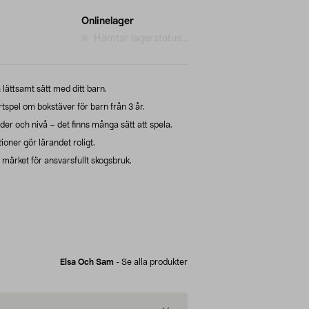
Onlinelager
Hämtar lagerstatus...
 lättsamt sätt med ditt barn.
spel om bokstäver för barn från 3 år.
lder och nivå – det finns många sätt att spela.
ioner gör lärandet roligt.
ärket för ansvarsfullt skogsbruk.
Elsa Och Sam
-
Se alla produkter