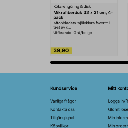
Köksrengöring & disk
Mikrofiberduk 32 x 31 cm, 4-
pack
Aftonbladets "självklara favorit” i
test av d...
Utförande:
Grå/beige
39,90
Lägg i varukorg
Sidfot
Kundservice
Mitt kont
Vanliga frågor
Logga in/R
Kontakta oss
Glömt lös
Tillgänglighet
Min inform
Köpvillkor
Min orderh