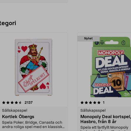
Lägg i varukorg
tegori
Nyhet
5.0 av 5 stjärnor
recensioner
4.5 av 5 stjärnor
recensioner
2137
1
Sällskapsspel
Sällskapsspel
Kortlek Öbergs
Monopoly Deal kortspel
Hasbro, från 8 år
Spela Poker, Bridge, Canasta och
andra roliga spel med en klassisk
Spela ett fartfyllt Monopoly