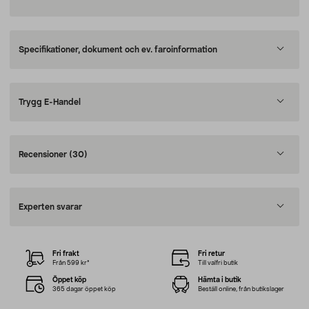
Specifikationer, dokument och ev. faroinformation
Trygg E-Handel
Recensioner
(30)
Experten svarar
Fri frakt
Fri retur
Från 599 kr*
Till valfri butik
Öppet köp
Hämta i butik
365 dagar öppet köp
Beställ online, från butikslager