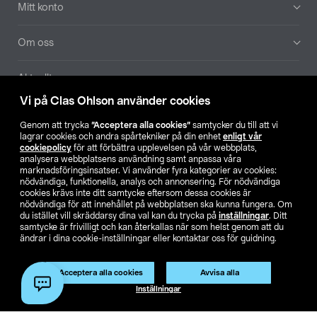
Mitt konto
Om oss
Aktuellt
Vi på Clas Ohlson använder cookies
Våra bolag
Genom att trycka
”Acceptera alla cookies”
samtycker du till att vi
lagrar cookies och andra spårtekniker på din enhet
enligt vår
Hitta butik
cookiepolicy
för att förbättra upplevelsen på vår webbplats,
analysera webbplatsens användning samt anpassa våra
marknadsföringsinsatser. Vi använder fyra kategorier av cookies:
nödvändiga, funktionella, analys och annonsering. För nödvändiga
SE
NO
FI
cookies krävs inte ditt samtycke eftersom dessa cookies är
nödvändiga för att innehållet på webbplatsen ska kunna fungera. Om
du istället vill skräddarsy dina val kan du trycka på
inställningar
. Ditt
samtycke är frivilligt och kan återkallas när som helst genom att du
ändrar i dina cookie-inställningar eller kontaktar oss för guidning.
Acceptera alla cookies
Avvisa alla
Köpvillkor
Privacy statement
Klubbvillkor
För företag
Inställningar
Ändra till priser exklusive moms