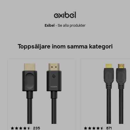
Exibel
-
Se alla produkter
Toppsäljare inom samma kategori
4.5 av 5 stjärnor
recensioner
4.5 av 5 stjärnor
recensione
235
871