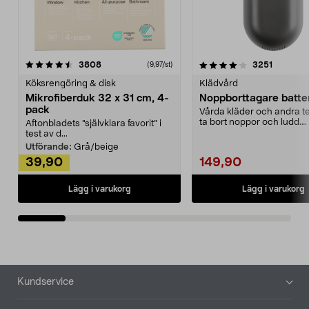
4.0av 5 stjärnor
recensioner
4.5av 5 stjärnor
recensio
3808
3251
(9,97/st)
Köksrengöring & disk
Klädvård
Mikrofiberduk 32 x 31 cm, 4-
Noppborttagare batter
pack
Vårda kläder och andra tex
ta bort noppor och ludd.
Aftonbladets "självklara favorit” i
Noppborttagaren fräs...
test av d...
Utförande:
Grå/beige
39,90
149,90
Lägg i varukorg
Lägg i varukorg
Sidfot
Kundservice