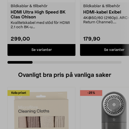
Bildkablar & tillbehör
Bildkablar & tillbehör
HDMI Ultra High Speed 8K
HDMI-kabel Exibel
Clas Ohlson
4K@50/60 (2160p). ARC 
Return Channel)....
Kvalitetskabel med stöd för HDMI
2.1 och 8K-u...
299,00
179,90
Se varianter
Se varianter
Ovanligt bra pris på vanliga saker
Kolla priset
-25%